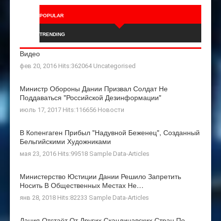
POPULAR
TRENDING
Видео
фев 20, 2016 Hits:362064
Uncategorised
Министр Обороны Дании Призвал Солдат Не
Поддаваться "российской Дезинформации"
июль 17, 2017 Hits:116656
Новости
В Копенгаген Прибыл "Надувной Беженец", Созданный
Бельгийскими Художниками
мая 23, 2016 Hits:99518
Sample Data-Articles
Министерство Юстиции Дании Решило Запретить
Носить В Общественных Местах Не…
янв 28, 2018 Hits:82233
Sample Data-Articles
Дания Отстаёт От Других Скандинавских Стран По