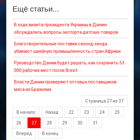
Ещё статьи...
В ходе визита президента Украины в Данию
обсуждались вопросы экспорта датских товаров
Благотворительные поставки секонд-хенда
убивают швейную промышленность стран Африки
Руководство Дании будет решать, как сохранить 53
000 рабочих мест после Brexit
Власти Дании проверяют оптовых поставщиков
мяса из Бразилии
Страница 27 из 37
В начало
Назад
22
23
24
25
26
27
28
29
30
31
Вперёд
В конец