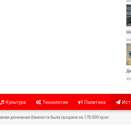
ма
Ш
ма
Да
ма
Культура
Технологии
Политика
Ист
ании денежная банкнота была продана за 170 000 крон