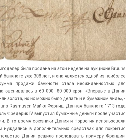
игсдалер была продана на этой неделе на аукционе Bruuns
й банкноте уже 308 лет, и она является одной из наиболее
 сумма продажи банкноты стала неожиданностью для
на оценивалась в 60 000 -80 000 крон. «Впервые в Дании
ли золота, но их можно было делать и в бумажном виде», -
uuns Rasmusen Майкл Форниц. Данная банкнота 1713 года
роль Фредерик IV выпустил бумажные деньги после участия
и. В то время союзники Дания и Норвегия использовали
и нуждались в дополнительных средствах для покрытия
ительство Дании решило последовать примеру Франции,