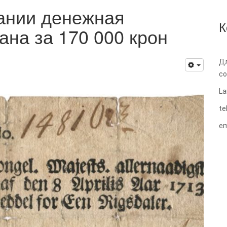
ании денежная
К
ана за 170 000 крон
Дл
со
La
te
em