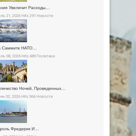
ния Увеличит Расходы…
ль 21, 2026 Hits:291
Новости
а Саммите НАТО…
ль 08, 2026 Hits:489
Политика
личество Ночей, Проведенных…
нь 02, 2026 Hits:566
Новости
ороль Фредерик И…