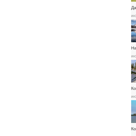
Да
ию
Н
ию
Ко
ию
К