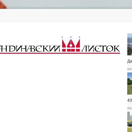
Д
ию
4
ию