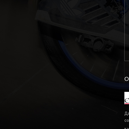
О
Дл
со
к 