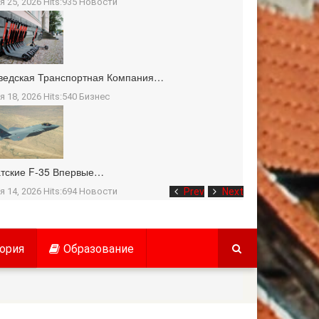
я 25, 2026 Hits:935
Новости
ведская Транспортная Компания…
я 18, 2026 Hits:540
Бизнес
тские F-35 Впервые…
я 14, 2026 Hits:694
Новости
Prev
Next
ория
Образование