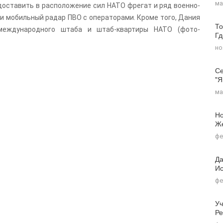
ма
оставить в расположение сил НАТО фрегат и ряд военно-
и мобильный радар ПВО с операторами. Кроме того, Дания
То
международного штаба и штаб-квартиры НАТО (фото-
Г
но
Се
"я
ма
Но
Ж
фе
Да
Ис
фе
Уч
Ре