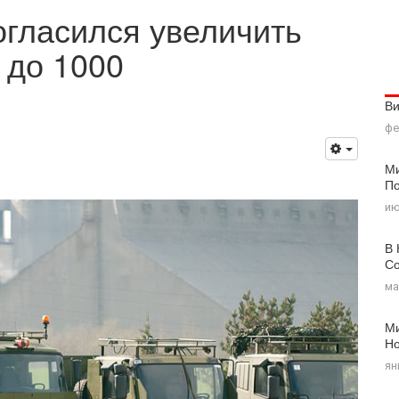
гласился увеличить
 до 1000
В
фе
Ми
По
ию
В 
Со
ма
Ми
Н
ян