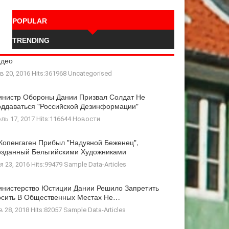
POPULAR
TRENDING
идео
в 20, 2016 Hits:361968
Uncategorised
нистр Обороны Дании Призвал Солдат Не
ддаваться "российской Дезинформации"
ль 17, 2017 Hits:116644
Новости
Копенгаген Прибыл "Надувной Беженец",
зданный Бельгийскими Художниками
я 23, 2016 Hits:99479
Sample Data-Articles
нистерство Юстиции Дании Решило Запретить
осить В Общественных Местах Не…
в 28, 2018 Hits:82057
Sample Data-Articles