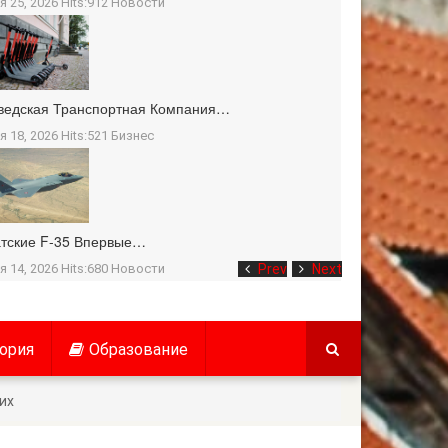
я 25, 2026 Hits:912
Новости
ведская Транспортная Компания…
я 18, 2026 Hits:521
Бизнес
тские F-35 Впервые…
я 14, 2026 Hits:680
Новости
Prev
Next
ория
Образование
их