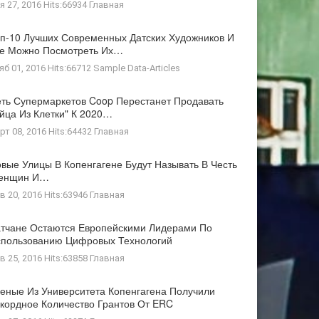
я 27, 2016 Hits:66934
Главная
п-10 Лучших Современных Датских Художников И
де Можно Посмотреть Их…
яб 01, 2016 Hits:66712
Sample Data-Articles
ть Супермаркетов Coop Перестанет Продавать
йца Из Клетки" К 2020…
рт 08, 2016 Hits:64432
Главная
вые Улицы В Копенгагене Будут Называть В Честь
енщин И…
в 20, 2016 Hits:63946
Главная
тчане Остаются Европейскими Лидерами По
пользованию Цифровых Технологий
в 25, 2016 Hits:63858
Главная
еные Из Университета Копенгагена Получили
кордное Количество Грантов От ERC