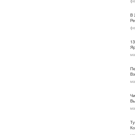
фе
В 
Ре
фе
13
Я
ма
Пе
Вз
ма
Чи
Вы
ма
Ту
Ко