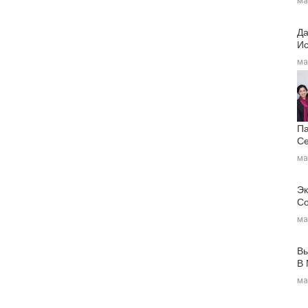
ма
Да
Ис
ма
Па
Се
ма
Эк
Со
ма
Вы
В
ма