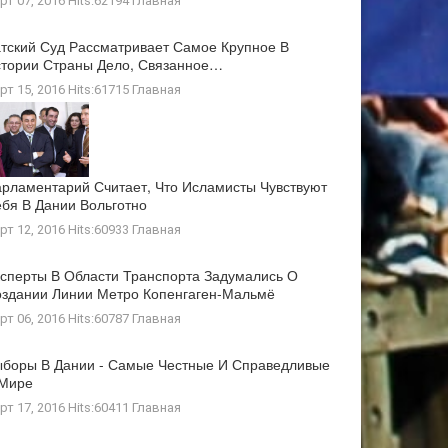
рт 07, 2016 Hits:62194
Главная
тский Суд Рассматривает Самое Крупное В
тории Страны Дело, Связанное…
рт 15, 2016 Hits:61715
Главная
рламентарий Считает, Что Исламисты Чувствуют
бя В Дании Вольготно
рт 12, 2016 Hits:60933
Главная
сперты В Области Транспорта Задумались О
здании Линии Метро Копенгаген-Мальмё
рт 06, 2016 Hits:60787
Главная
боры В Дании - Самые Честные И Справедливые
 Мире
рт 17, 2016 Hits:60411
Главная