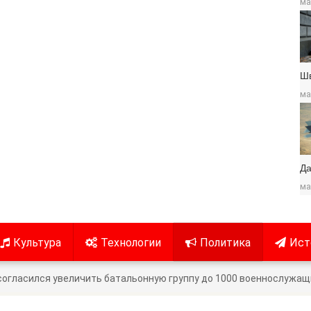
ма
Ш
ма
Да
ма
Культура
Технологии
Политика
Ист
огласился увеличить батальонную группу до 1000 военнослужащ