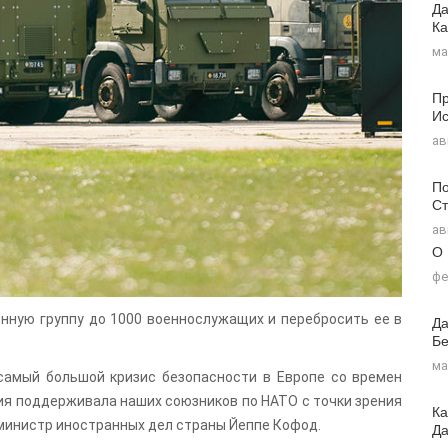
Да
Ка
ма
Пр
Ис
ав
По
Ст
ав
О
фе
нную группу до 1000 военнослужащих и перебросить ее в
Да
Бе
ма
амый большой кризис безопасности в Европе со времен
ия поддерживала наших союзников по НАТО с точки зрения
Ка
 министр иностранных дел страны Йеппе Кофод.
Д