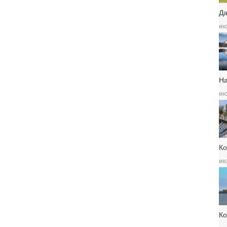
Да
ию
Н
ию
Ко
ию
К