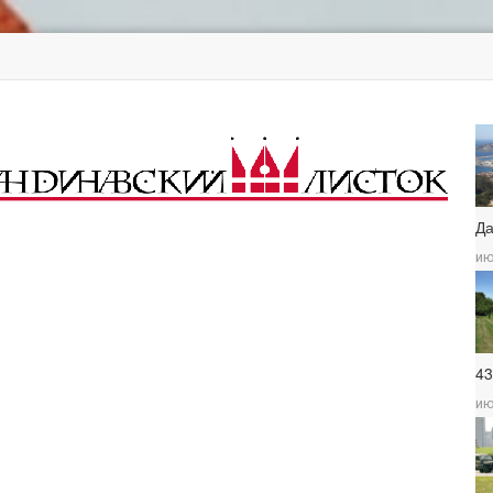
Д
ию
4
ию