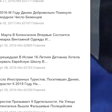
в 27, 2016 Hits:63371
Главная
2016-М Году Данию Добровольно Покинуло
кордное Число Беженцев
в 03, 2017 Hits:63107
Главная
 Марта В Копенгагене Впервые Состоится
рмарка Винтажной Одежды И…
рт 02, 2016 Hits:62805
Главная
решедшая В Ислам 16-Летняя Датчанка Хотела
орвать Еврейскую Школу В…
рт 08, 2016 Hits:62765
Главная
сло Иностранных Туристов, Посетивших Данию,
растет К 2019 Году На…
рт 05, 2016 Hits:62200
Главная
ристов Призывают К Бдительности. На Улицы
пенгагена Вышли Фальшивые Полицейские