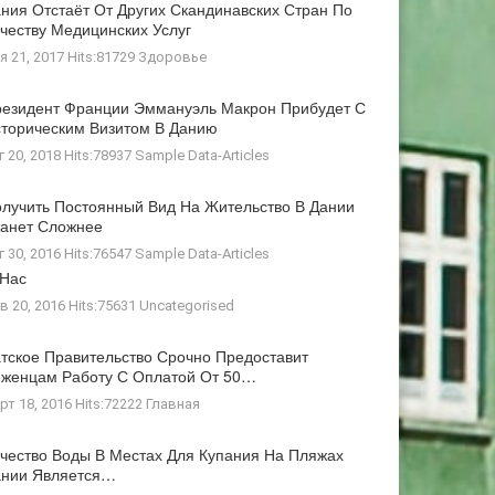
ния Отстаёт От Других Скандинавских Стран По
честву Медицинских Услуг
я 21, 2017 Hits:81729
Здоровье
езидент Франции Эммануэль Макрон Прибудет С
торическим Визитом В Данию
г 20, 2018 Hits:78937
Sample Data-Articles
лучить Постоянный Вид На Жительство В Дании
анет Сложнее
г 30, 2016 Hits:76547
Sample Data-Articles
 Нас
в 20, 2016 Hits:75631
Uncategorised
тское Правительство Срочно Предоставит
женцам Работу С Оплатой От 50…
рт 18, 2016 Hits:72222
Главная
чество Воды В Местах Для Купания На Пляжах
ании Является…