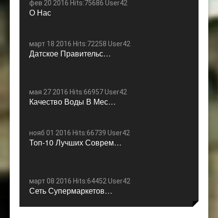
фев 20 2016 Hits:75686 User42
О Нас
март 18 2016 Hits:72258 User42
Датское Правительс…
мая 27 2016 Hits:66957 User42
Качество Воды В Мес…
нояб 01 2016 Hits:66739 User42
Топ-10 Лучших Соврем…
март 08 2016 Hits:64452 User42
Сеть Супермаркетов…