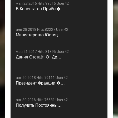
мая 23 2016 Hits:99516 User42
В Копенгаген Прибы�…
янв 28 2018 Hits:82227 User42
Министерство Юстиц…
мая 21 2017 Hits:81895 User42
Дания Отстаёт От Др…
авг 20 2018 Hits:79111 User42
Президент Франции �…
авг 30 2016 Hits:76581 User42
Получить Постоянны…