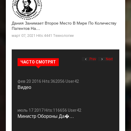
Дания Занимает Второе Место В Мире По Количеству
Патентов На…
март 07, 2021 Hits:4441
Технологии
Prev
Next
ЧАСТО СМОТРЯТ
фев 20 2016 Hits:362056 User42
Видео
июль 17 2017 Hits:116656 User42
Министр Обороны Да�…