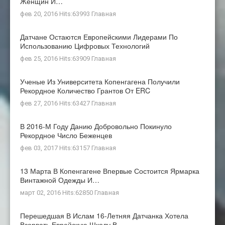
Женщин И…
фев 20, 2016 Hits:63993
Главная
Датчане Остаются Европейскими Лидерами По
Использованию Цифровых Технологий
фев 25, 2016 Hits:63909
Главная
Ученые Из Университета Копенгагена Получили
Рекордное Количество Грантов От ERC
фев 27, 2016 Hits:63427
Главная
В 2016-М Году Данию Добровольно Покинуло
Рекордное Число Беженцев
фев 03, 2017 Hits:63157
Главная
13 Марта В Копенгагене Впервые Состоится Ярмарка
Винтажной Одежды И…
март 02, 2016 Hits:62850
Главная
Перешедшая В Ислам 16-Летняя Датчанка Хотела
Взорвать Еврейскую Школу В…