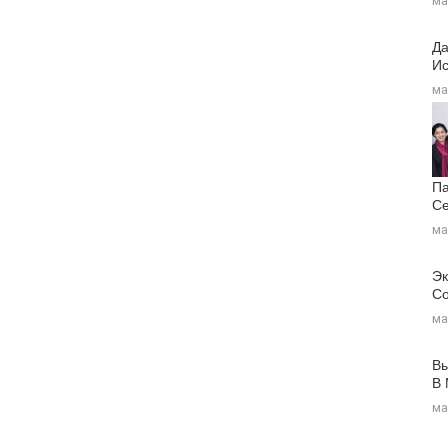
ма
Да
Ис
ма
Па
Се
ма
Эк
Со
ма
Вы
В
ма