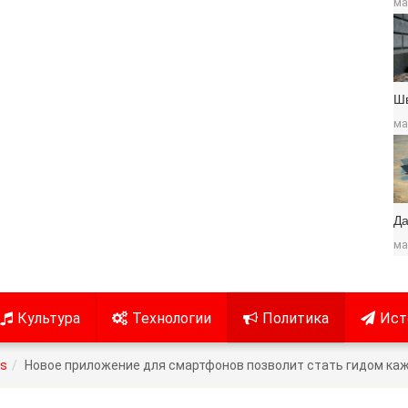
ма
Ш
ма
Да
ма
Культура
Технологии
Политика
Ист
es
Новое приложение для смартфонов позволит стать гидом ка