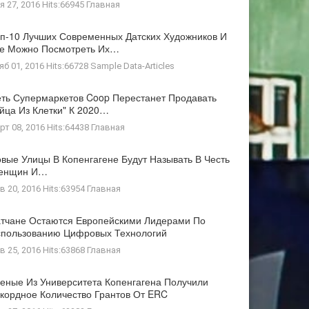
я 27, 2016 Hits:66945
Главная
п-10 Лучших Современных Датских Художников И
де Можно Посмотреть Их…
яб 01, 2016 Hits:66728
Sample Data-Articles
ть Супермаркетов Coop Перестанет Продавать
йца Из Клетки" К 2020…
рт 08, 2016 Hits:64438
Главная
вые Улицы В Копенгагене Будут Называть В Честь
енщин И…
в 20, 2016 Hits:63954
Главная
тчане Остаются Европейскими Лидерами По
пользованию Цифровых Технологий
в 25, 2016 Hits:63868
Главная
еные Из Университета Копенгагена Получили
кордное Количество Грантов От ERC