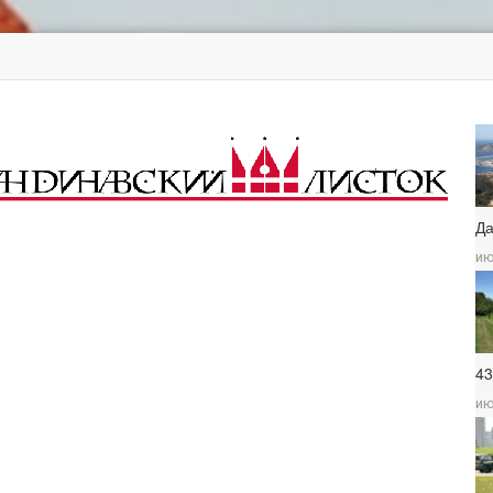
Д
ию
4
ию