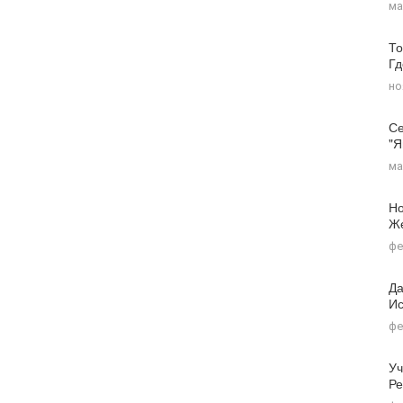
ма
То
Г
но
Се
"я
ма
Но
Ж
фе
Да
Ис
фе
Уч
Ре