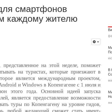
для смартфонов
ом каждому жителю
В
фе
Ми
По
ию
 представленное на этой неделе, поможет
В 
тывать на туристах, которые приезжают в
Со
оторое является международным проектом,
ма
 Android
и
Windows в Копенгагене
с 1 июля и
зон этого года. Основной идеей запуска
Ми
Н
елей, является предоставление возможности
ян
ать туры по Копенгагену на уровне гидов,
ерь любой желающий сможет стать ивент-