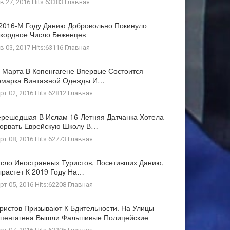
в 27, 2016 Hits:63383
Главная
2016-М Году Данию Добровольно Покинуло
кордное Число Беженцев
в 03, 2017 Hits:63116
Главная
 Марта В Копенгагене Впервые Состоится
рмарка Винтажной Одежды И…
рт 02, 2016 Hits:62812
Главная
решедшая В Ислам 16-Летняя Датчанка Хотела
орвать Еврейскую Школу В…
рт 08, 2016 Hits:62773
Главная
сло Иностранных Туристов, Посетивших Данию,
растет К 2019 Году На…
рт 05, 2016 Hits:62208
Главная
ристов Призывают К Бдительности. На Улицы
пенгагена Вышли Фальшивые Полицейские