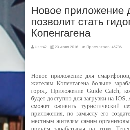
Новое приложение 
позволит стать гид
Копенгагена
User42
23 июня 2016
Просмотров: 46786
Новое приложение для смартфонов,
жителям Копенгагена больше зараба
город. Приложение Guide Catch, к
будет доступно для загрузки на
IOS,
сможет оживить туристический се
приложения, по замыслу его создат
местным жителям самим организовыв
причём зарабатывая на этом. Теп