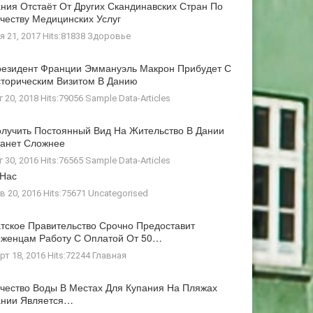
ния Отстаёт От Других Скандинавских Стран По
честву Медицинских Услуг
я 21, 2017 Hits:81838
Здоровье
езидент Франции Эммануэль Макрон Прибудет С
торическим Визитом В Данию
г 20, 2018 Hits:79056
Sample Data-Articles
лучить Постоянный Вид На Жительство В Дании
анет Сложнее
г 30, 2016 Hits:76565
Sample Data-Articles
 Нас
в 20, 2016 Hits:75671
Uncategorised
тское Правительство Срочно Предоставит
женцам Работу С Оплатой От 50…
рт 18, 2016 Hits:72244
Главная
чество Воды В Местах Для Купания На Пляжах
ании Является…