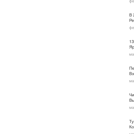
фе
В 
Ре
фе
13
Я
ма
Пе
Вз
ма
Чи
Вы
ма
Ту
Ко