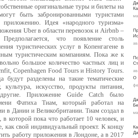
Да
собственные оригинальные туры и билеты на
Ка
могут быть забронированными туристами
ма
у приложению. Идея «народного туризма»
Пр
иложения
Uber
в области перевозок и
Airbnb
–
Ис
 Предполагается, что появление столь
ав
ления туристических услуг в Копенгагене в
пным туристическим компаниям. Пока же к
По
вольно большое количество частных лиц и
Ст
mfit, Copenhagen Food Tours и History Tours.
ав
О
а будут разделены на такие тематические
фе
, культура, искусство, продукты питания,
 другие. Приложение
Guide Catch
было
Да
мени Фатиха Тиам, который работал на
Бе
и в Дании и Великобритании. Тиам создал в
ма
в которой пока что работает 10 человек, и
, как свой индивидуальный проект. К концу
Ка
Д
тить работу приложения в Лондоне, а в 2017