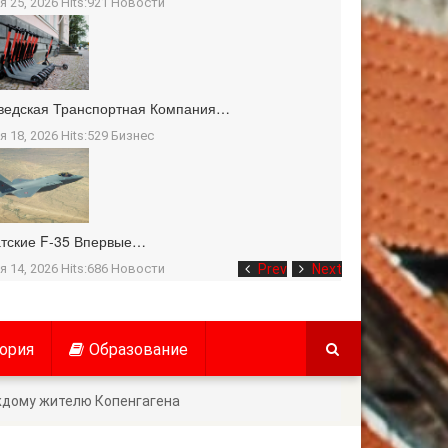
я 25, 2026 Hits:921
Новости
ведская Транспортная Компания…
я 18, 2026 Hits:529
Бизнес
тские F-35 Впервые…
я 14, 2026 Hits:686
Новости
Prev
Next
ория
Образование
ждому жителю Копенгагена