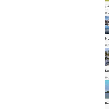
Да
ию
Н
ию
Ко
ию
К