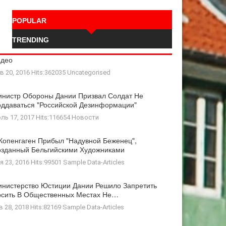
POPULAR
TRENDING
идео
в 20, 2016 Hits:362035
Uncategorised
нистр Обороны Дании Призвал Солдат Не
ддаваться "российской Дезинформации"
ль 17, 2017 Hits:116654
Новости
Копенгаген Прибыл "Надувной Беженец",
зданный Бельгийскими Художниками
я 23, 2016 Hits:99501
Sample Data-Articles
нистерство Юстиции Дании Решило Запретить
осить В Общественных Местах Не…
в 28, 2018 Hits:82169
Sample Data-Articles