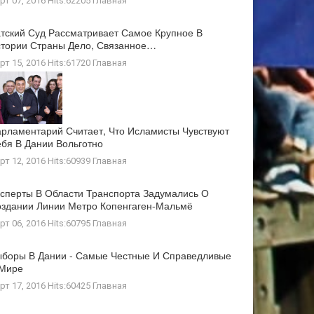
рт 07, 2016 Hits:62205
Главная
тский Суд Рассматривает Самое Крупное В
тории Страны Дело, Связанное…
рт 15, 2016 Hits:61720
Главная
рламентарий Считает, Что Исламисты Чувствуют
бя В Дании Вольготно
рт 12, 2016 Hits:60939
Главная
сперты В Области Транспорта Задумались О
здании Линии Метро Копенгаген-Мальмё
рт 06, 2016 Hits:60795
Главная
боры В Дании - Самые Честные И Справедливые
 Мире
рт 17, 2016 Hits:60425
Главная