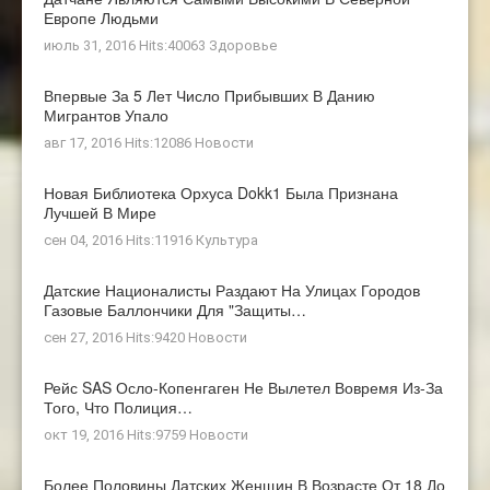
Европе Людьми
июль 31, 2016 Hits:40063
Здоровье
Впервые За 5 Лет Число Прибывших В Данию
Мигрантов Упало
авг 17, 2016 Hits:12086
Новости
Новая Библиотека Орхуса Dokk1 Была Признана
Лучшей В Мире
сен 04, 2016 Hits:11916
Культура
Датские Националисты Раздают На Улицах Городов
Газовые Баллончики Для "защиты…
сен 27, 2016 Hits:9420
Новости
Рейс SAS Осло-Копенгаген Не Вылетел Вовремя Из-За
Того, Что Полиция…
окт 19, 2016 Hits:9759
Новости
Более Половины Датских Женщин В Возрасте От 18 До