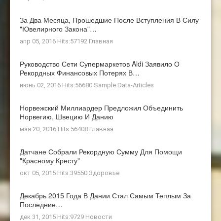
За Два Месяца, Прошедшие После Вступления В Силу
"ювелирного Закона"…
апр 05, 2016 Hits:57192
Главная
Руководство Сети Супермаркетов Aldi Заявило О
Рекордных Финансовых Потерях В…
июнь 02, 2016 Hits:56680
Sample Data-Articles
Норвежский Миллиардер Предложил Объединить
Норвегию, Швецию И Данию
мая 20, 2016 Hits:56408
Главная
Датчане Собрали Рекордную Сумму Для Помощи
"Красному Кресту"
окт 05, 2015 Hits:39550
Здоровье
Декабрь 2015 Года В Дании Стал Самым Теплым За
Последние…
дек 31, 2015 Hits:9729
Новости