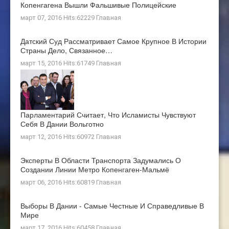
Копенгагена Вышли Фальшивые Полицейские
март 07, 2016 Hits:62229
Главная
Датский Суд Рассматривает Самое Крупное В Истории
Страны Дело, Связанное…
март 15, 2016 Hits:61749
Главная
Парламентарий Считает, Что Исламисты Чувствуют
Себя В Дании Вольготно
март 12, 2016 Hits:60972
Главная
Эксперты В Области Транспорта Задумались О
Создании Линии Метро Копенгаген-Мальмё
март 06, 2016 Hits:60819
Главная
Выборы В Дании - Самые Честные И Справедливые В
Мире
март 17, 2016 Hits:60458
Главная