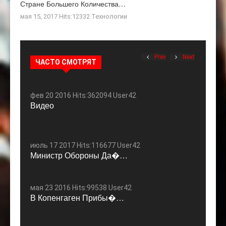
Стране Большего Количества…
мая 15, 2017 Hits:12332
Технологии
Prev
Next
ЧАСТО СМОТРЯТ
фев 20 2016 Hits:362094 User42
Видео
июль 17 2017 Hits:116677 User42
Министр Обороны Да�…
мая 23 2016 Hits:99538 User42
В Копенгаген Прибы�…