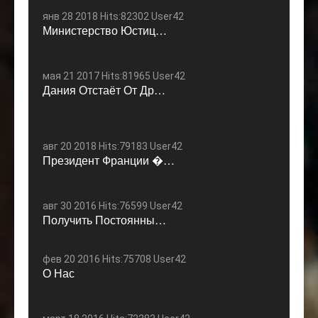
янв 28 2018 Hits:82302 User42
Министерство Юстиц…
мая 21 2017 Hits:81965 User42
Дания Отстаёт От Др…
авг 20 2018 Hits:79183 User42
Президент Франции �…
авг 30 2016 Hits:76599 User42
Получить Постоянны…
фев 20 2016 Hits:75708 User42
О Нас