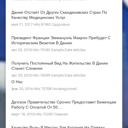
Дания Отстаёт От Других Скандинавских Стран По
Качеству Медицинских Услуг
мая 21, 2017 Hits:81965
Здоровье
Президент Франции Эммануэль Макрон Прибудет С
Историческим Визитом В Данию
авг 20, 2018 Hits:79183
Sample Data-Articles
Получить Постоянный Вид На Жительство В Дании
Станет Сложнее
авг 30, 2016 Hits:76599
Sample Data-Articles
О Нас
фев 20, 2016 Hits:75708
Uncategorised
Датское Правительство Срочно Предоставит Беженцам
Работу С Оплатой От 50…
март 18, 2016 Hits:72283
Главная
Качество Воды В Местах Для Купания На Пляжах