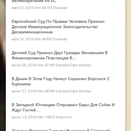
Великобритании Из ЕС
мая 07, 2016 Hits:44755
Главная
Европейский Суд По Правам Человека Признал
Датское Иммиграционное Законодательство
Дискриминационным
мая 24, 2016 Hits:46930
Главная
Датский Суд Признал Двух Граждан Виновными В
Финансировании Повстанцев В…
июнь 09, 2016 Hits:47185
Sample Data-Articles
В Дании В Этом Году Начнут Серьезно Бороться С
Курением
июнь 27, 2016 Hits:48184
Sample Data-Articles
В Западной Ютландии Открывают Бары Для Собак И
Ждут Гостей…
июль 15, 2016 Hits:10872
Новости
Датчане Являются Самыми Высокими В Северной