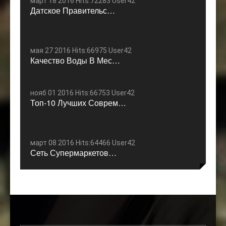
март 18 2016 Hits:72283 User42
Датское Правительс…
мая 27 2016 Hits:66975 User42
Качество Воды В Мес…
нояб 01 2016 Hits:66753 User42
Топ-10 Лучших Соврем…
март 08 2016 Hits:64466 User42
Сеть Супермаркетов…