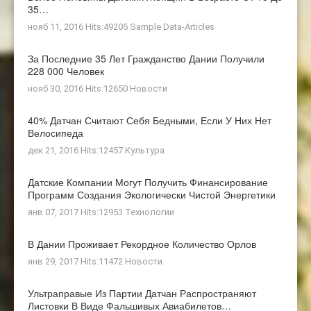
35…
нояб 11, 2016 Hits:49205
Sample Data-Articles
За Последние 35 Лет Гражданство Дании Получили
228 000 Человек
нояб 30, 2016 Hits:12650
Новости
40% Датчан Считают Себя Бедными, Если У Них Нет
Велосипеда
дек 21, 2016 Hits:12457
Культура
Датские Компании Могут Получить Финансирование
Программ Создания Экологически Чистой Энергетики
янв 07, 2017 Hits:12953
Технологии
В Дании Проживает Рекордное Количество Орлов
янв 29, 2017 Hits:11472
Новости
Ультраправые Из Партии Датчан Распространяют
Листовки В Виде Фальшивых Авиабилетов…