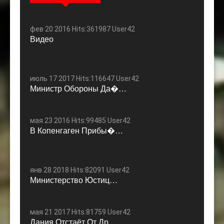
фев 20 2016 Hits:361987 User42
Видео
июль 17 2017 Hits:116647 User42
Министр Обороны Да�…
мая 23 2016 Hits:99485 User42
В Копенгаген Прибы�…
янв 28 2018 Hits:82091 User42
Министерство Юстиц…
мая 21 2017 Hits:81759 User42
Дания Отстаёт От Др…