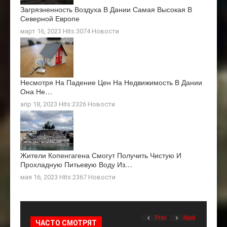
Загрязненность Воздуха В Дании Самая Высокая В
Северной Европе
март 16, 2023 Hits:3074
Новости
Несмотря На Падение Цен На Недвижимость В Дании
Она Не…
апр 18, 2023 Hits:2326
Новости
Жители Копенгагена Смогут Получить Чистую И
Прохладную Питьевую Воду Из…
мая 16, 2023 Hits:2367
Новости
Prev
Next
ЧАСТО СМОТРЯТ