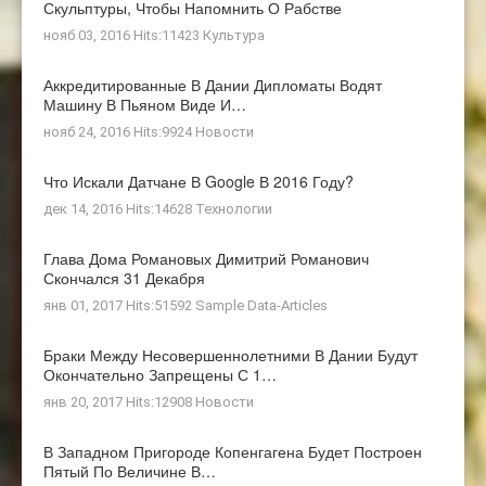
Скульптуры, Чтобы Напомнить О Рабстве
нояб 03, 2016 Hits:11423
Культура
Аккредитированные В Дании Дипломаты Водят
Машину В Пьяном Виде И…
нояб 24, 2016 Hits:9924
Новости
Что Искали Датчане В Google В 2016 Году?
дек 14, 2016 Hits:14628
Технологии
Глава Дома Романовых Димитрий Романович
Скончался 31 Декабря
янв 01, 2017 Hits:51592
Sample Data-Articles
Браки Между Несовершеннолетними В Дании Будут
Окончательно Запрещены С 1…
янв 20, 2017 Hits:12908
Новости
В Западном Пригороде Копенгагена Будет Построен
Пятый По Величине В…