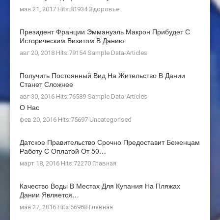
мая 21, 2017 Hits:81934
Здоровье
Президент Франции Эммануэль Макрон Прибудет С
Историческим Визитом В Данию
авг 20, 2018 Hits:79154
Sample Data-Articles
Получить Постоянный Вид На Жительство В Дании
Станет Сложнее
авг 30, 2016 Hits:76589
Sample Data-Articles
О Нас
фев 20, 2016 Hits:75697
Uncategorised
Датское Правительство Срочно Предоставит Беженцам
Работу С Оплатой От 50…
март 18, 2016 Hits:72270
Главная
Качество Воды В Местах Для Купания На Пляжах
Дании Является…
мая 27, 2016 Hits:66968
Главная