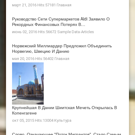
март 21, 2016 Hits:57181
Главная
Руководство Сети Супермаркетов Aldi Заявило О
Рекордных Финансовых Потерях В…
июнь 02, 2016 Hits:56672
Sample Data-Articles
Норвежский Миллиардер Предложил Объединить
Норвегию, Швецию И Данию
мая 20, 2016 Hits:56402
Главная
Крупнейшая В Дании Шиитская Мечеть Открылась В
Копенгагене
окт 05, 2015 Hits:13004
Культура
Слово, Означающее "поток Мигрантов", Стало Самым