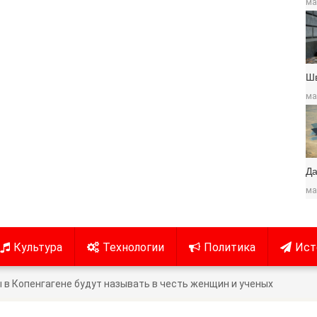
ма
Ш
ма
Да
ма
Культура
Технологии
Политика
Ист
 в Копенгагене будут называть в честь женщин и ученых