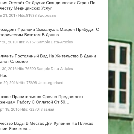
ния Отстаёт От Других Скандинавских Стран По
честву Медицинских Услуг
я 21, 2017 Hits:81938
Здоровье
езидент Франции Эммануэль Макрон Прибудет С
торическим Визитом В Данию
г 20, 2018 Hits:79157
Sample Data-Articles
лучить Постоянный Вид На Жительство В Дании
анет Сложнее
г 30, 2016 Hits:76590
Sample Data-Articles
 Нас
в 20, 2016 Hits:75698
Uncategorised
тское Правительство Срочно Предоставит
женцам Работу С Оплатой От 50…
рт 18, 2016 Hits:72270
Главная
чество Воды В Местах Для Купания На Пляжах
ании Является…