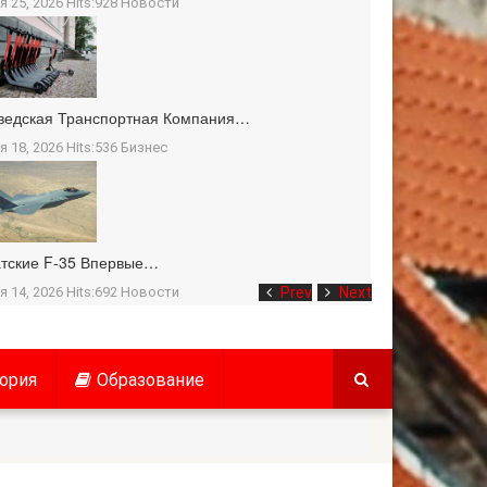
я 25, 2026 Hits:928
Новости
ведская Транспортная Компания…
я 18, 2026 Hits:536
Бизнес
тские F-35 Впервые…
я 14, 2026 Hits:692
Новости
Prev
Next
ория
Образование