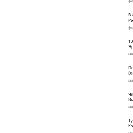
фе
В 
Ре
фе
13
Я
ма
Пе
Вз
ма
Чи
Вы
ма
Ту
Ко