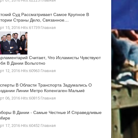
рт 07, 2016 Hits:62225
Главная
тский Суд Рассматривает Самое Крупное В
тории Страны Дело, Связанное…
рт 15, 2016 Hits:61739
Главная
рламентарий Считает, Что Исламисты Чувствуют
бя В Дании Вольготно
рт 12, 2016 Hits:60963
Главная
сперты В Области Транспорта Задумались О
здании Линии Метро Копенгаген-Мальмё
рт 06, 2016 Hits:60815
Главная
боры В Дании - Самые Честные И Справедливые
 Мире
рт 17, 2016 Hits:60452
Главная