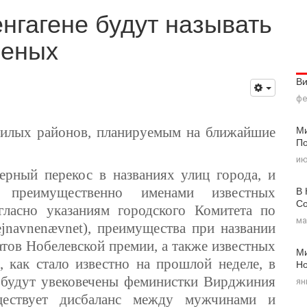
нгагене будут называть
ченых
В
фе
Ми
жилых районов, планируемым на ближайшие
По
ию
ерный перекос в названиях улиц города, и
В 
 преимущественно именами известных
Со
гласно указаниям городского Комитета по
ма
navnenævnet), преимущества при названии
атов Нобелевской премии, а также известных
Ми
 как стало известно на прошлой неделе, в
Н
 будут увековечены феминистки Вирджиния
ян
ествует дисбаланс между мужчинами и