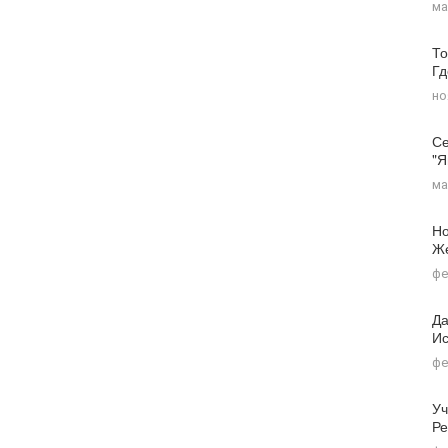
ма
То
Г
но
Се
"я
ма
Но
Ж
фе
Да
Ис
фе
Уч
Ре