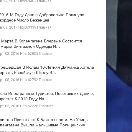
в 27, 2016 Hits:63407
Главная
2016-М Году Данию Добровольно Покинуло
кордное Число Беженцев
в 03, 2017 Hits:63139
Главная
 Марта В Копенгагене Впервые Состоится
рмарка Винтажной Одежды И…
рт 02, 2016 Hits:62835
Главная
решедшая В Ислам 16-Летняя Датчанка Хотела
орвать Еврейскую Школу В…
рт 08, 2016 Hits:62792
Главная
сло Иностранных Туристов, Посетивших Данию,
растет К 2019 Году На…
рт 05, 2016 Hits:62226
Главная
ристов Призывают К Бдительности. На Улицы
пенгагена Вышли Фальшивые Полицейские