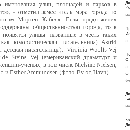
Да
о именования улиц, площадей и парков в
Ка
то», - отметил заместитель мэра города по
ма
росам Мортен Кабелл. Если предложения
оддержаны общественностью города, то в
Пр
Ис
 появятся улицы, названные в честь таких
ая юмористическая писательница) Astrid
ав
 детская писательница), Virginia Woolfs Vej
По
ude Steins Vej (американский драматург и
Ст
женщин-ученых, в том числе Nielsine Nielsen,
ав
und и Esther Ammundsen (фото-By og Havn).
О
фе
Да
Бе
ма
Ка
Д