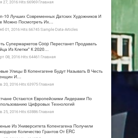
я 27, 2016 Hits:66969
Главная
п-10 Лучших Современных Датских Художников И
де Можно Посмотреть Их…
яб 01, 2016 Hits:66745
Sample Data-Articles
ть Супермаркетов Coop Перестанет Продавать
йца Из Клетки" К 2020…
рт 08, 2016 Hits:64461
Главная
вые Улицы В Копенгагене Будут Называть В Честь
енщин И…
в 20, 2016 Hits:63975
Главная
тчане Остаются Европейскими Лидерами По
пользованию Цифровых Технологий
в 25, 2016 Hits:63886
Главная
еные Из Университета Копенгагена Получили
кордное Количество Грантов От ERC