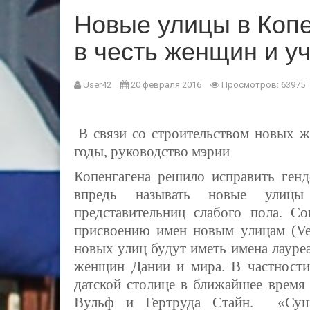
Новые улицы в Копе
в честь женщин и у
User42
20 февраля 2016
Просмотров: 63975
В связи со строительством новых 
годы, руководство мэрии
Копенгагена решило исправить генд
впредь называть новые улицы
представительниц слабого пола. Со
присвоению имен новым улицам (Vej
новых улиц будут иметь имена лауре
женщин Дании и мира. В частности,
датской столице в ближайшее время
Вульф и Гертруда Стайн. «Сущ