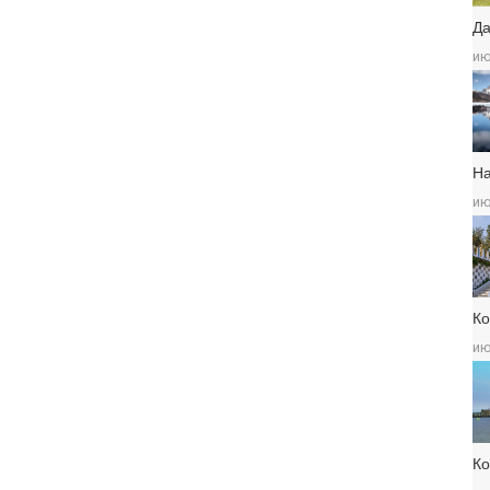
Да
ию
Н
ию
Ко
ию
К