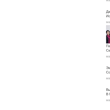
ма
Да
Ис
ма
Па
Се
ма
Эк
Со
ма
Вы
В
ма