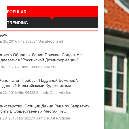
POPULAR
TRENDING
идео
в 20, 2016 Hits:362084
Uncategorised
нистр Обороны Дании Призвал Солдат Не
ддаваться "российской Дезинформации"
ль 17, 2017 Hits:116665
Новости
Копенгаген Прибыл "Надувной Беженец",
зданный Бельгийскими Художниками
я 23, 2016 Hits:99528
Sample Data-Articles
нистерство Юстиции Дании Решило Запретить
осить В Общественных Местах Не…
в 28, 2018 Hits:82273
Sample Data-Articles