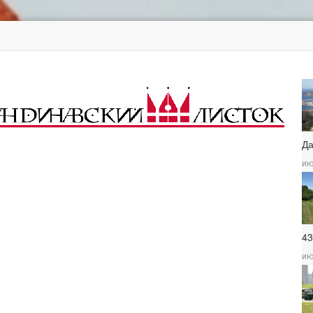
Д
ию
4
ию