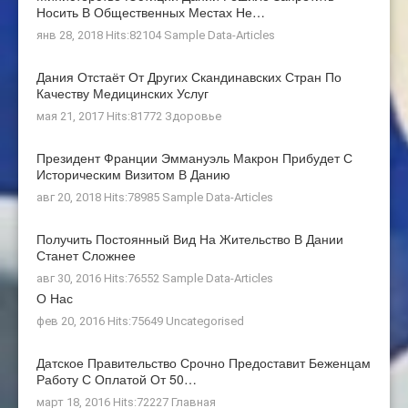
Носить В Общественных Местах Не…
янв 28, 2018 Hits:82104
Sample Data-Articles
Дания Отстаёт От Других Скандинавских Стран По
Качеству Медицинских Услуг
мая 21, 2017 Hits:81772
Здоровье
Президент Франции Эммануэль Макрон Прибудет С
Историческим Визитом В Данию
авг 20, 2018 Hits:78985
Sample Data-Articles
Получить Постоянный Вид На Жительство В Дании
Станет Сложнее
авг 30, 2016 Hits:76552
Sample Data-Articles
О Нас
фев 20, 2016 Hits:75649
Uncategorised
Датское Правительство Срочно Предоставит Беженцам
Работу С Оплатой От 50…
март 18, 2016 Hits:72227
Главная