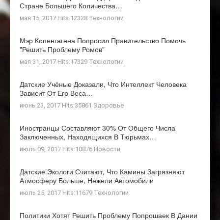
Стране Большего Количества…
мая 15, 2017 Hits:12328
Технологии
Мэр Копенгагена Попросил Правительство Помочь
"решить Проблему Ромов"
мая 31, 2017 Hits:17329
Технологии
Датские Учёные Доказали, Что Интеллект Человека
Зависит От Его Веса…
июнь 23, 2017 Hits:35861
Здоровье
Иностранцы Составляют 30% От Общего Числа
Заключенных, Находящихся В Тюрьмах…
июль 09, 2017 Hits:10876
Новости
Датские Экологи Считают, Что Камины Загрязняют
Атмосферу Больше, Нежели Автомобили
июль 25, 2017 Hits:11679
Технологии
Политики Хотят Решить Проблему Попрошаек В Дании