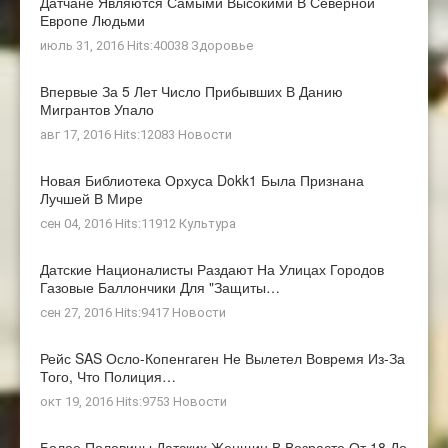
Датчане Являются Самыми Высокими В Северной
Европе Людьми
июль 31, 2016 Hits:40038
Здоровье
Впервые За 5 Лет Число Прибывших В Данию
Мигрантов Упало
авг 17, 2016 Hits:12083
Новости
Новая Библиотека Орхуса Dokk1 Была Признана
Лучшей В Мире
сен 04, 2016 Hits:11912
Культура
Датские Националисты Раздают На Улицах Городов
Газовые Баллончики Для "защиты…
сен 27, 2016 Hits:9417
Новости
Рейс SAS Осло-Копенгаген Не Вылетел Вовремя Из-За
Того, Что Полиция…
окт 19, 2016 Hits:9753
Новости
Более Половины Датских Женщин В Возрасте От 18 До