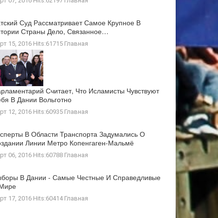
рт 07, 2016 Hits:62197
Главная
тский Суд Рассматривает Самое Крупное В
тории Страны Дело, Связанное…
рт 15, 2016 Hits:61715
Главная
рламентарий Считает, Что Исламисты Чувствуют
бя В Дании Вольготно
рт 12, 2016 Hits:60935
Главная
сперты В Области Транспорта Задумались О
здании Линии Метро Копенгаген-Мальмё
рт 06, 2016 Hits:60788
Главная
боры В Дании - Самые Честные И Справедливые
 Мире
рт 17, 2016 Hits:60414
Главная