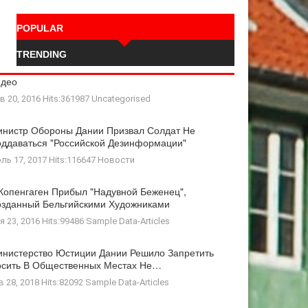
POPULAR
TRENDING
идео
в 20, 2016 Hits:361987
Uncategorised
нистр Обороны Дании Призвал Солдат Не
ддаваться "российской Дезинформации"
ль 17, 2017 Hits:116647
Новости
Копенгаген Прибыл "Надувной Беженец",
зданный Бельгийскими Художниками
я 23, 2016 Hits:99486
Sample Data-Articles
нистерство Юстиции Дании Решило Запретить
осить В Общественных Местах Не…
в 28, 2018 Hits:82092
Sample Data-Articles