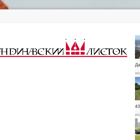
Д
ию
4
ию