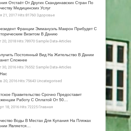
ния Отстаёт От Других Скандинавских Стран По
честву Медицинских Услуг
я 21, 2017 Hits:81760
Здоровье
езидент Франции Эммануэль Макрон Прибудет С
торическим Визитом В Данию
г 20, 2018 Hits:78970
Sample Data-Articles
лучить Постоянный Вид На Жительство В Дании
анет Сложнее
г 30, 2016 Hits:76552
Sample Data-Articles
 Нас
в 20, 2016 Hits:75643
Uncategorised
тское Правительство Срочно Предоставит
женцам Работу С Оплатой От 50…
рт 18, 2016 Hits:72225
Главная
чество Воды В Местах Для Купания На Пляжах
ании Является…