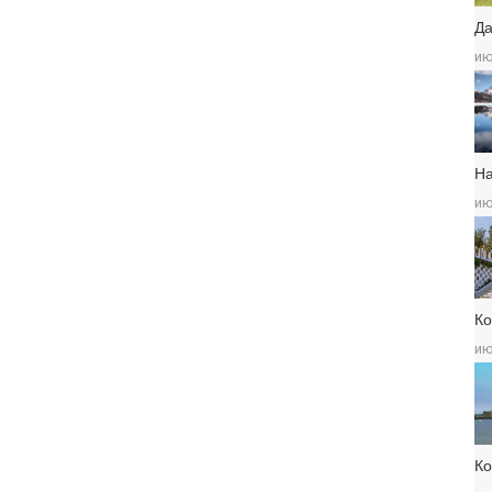
Да
ию
Н
ию
Ко
ию
К