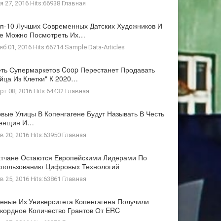
я 27, 2016 Hits:66938
Главная
п-10 Лучших Современных Датских Художников И
де Можно Посмотреть Их…
яб 01, 2016 Hits:66714
Sample Data-Articles
ть Супермаркетов Coop Перестанет Продавать
йца Из Клетки" К 2020…
рт 08, 2016 Hits:64432
Главная
вые Улицы В Копенгагене Будут Называть В Честь
енщин И…
в 20, 2016 Hits:63950
Главная
тчане Остаются Европейскими Лидерами По
пользованию Цифровых Технологий
в 25, 2016 Hits:63861
Главная
еные Из Университета Копенгагена Получили
кордное Количество Грантов От ERC