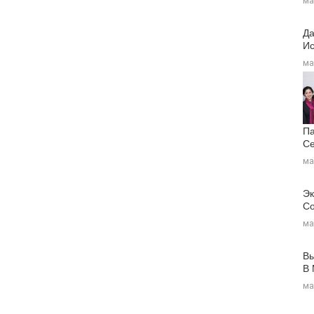
ма
Да
Ис
ма
Па
Се
ма
Эк
Со
ма
Вы
В
ма