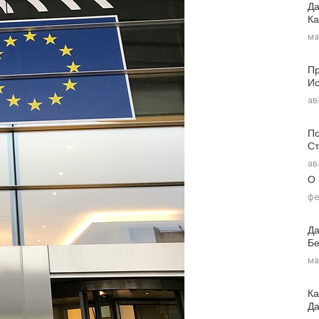
Да
Ка
ма
Пр
Ис
ав
По
Ст
ав
О
фе
Да
Бе
ма
Ка
Д