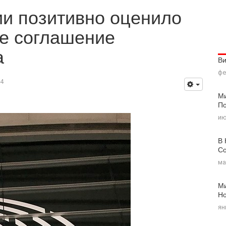
ии позитивно оценило
ое соглашение
а
В
фе
4
Ми
По
ию
В 
Со
ма
Ми
Н
ян