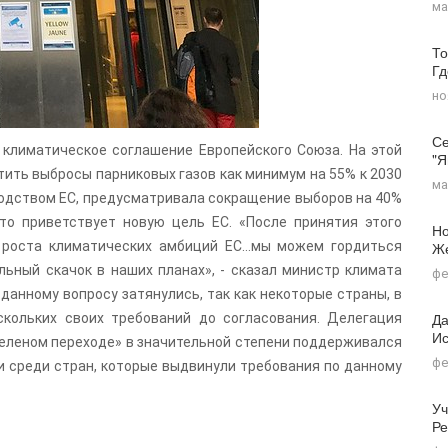
ма
То
Г
но
Се
климатическое соглашение Европейского Союза. На этой
"я
тить выбросы парниковых газов как минимум на 55% к 2030
ма
водством ЕС, предусматривала сокращение выборов на 40%
то приветствует новую цель ЕС. «После принятия этого
Но
 роста климатических амбиций ЕС…мы можем гордиться
Ж
ьный скачок в наших планах», - сказал министр климата
фе
данному вопросу затянулись, так как некоторые страны, в
Да
скольких своих требований до согласования. Делегация
Ис
«зеленом переходе» в значительной степени поддерживался
фе
и среди стран, которые выдвинули требования по данному
Уч
Ре