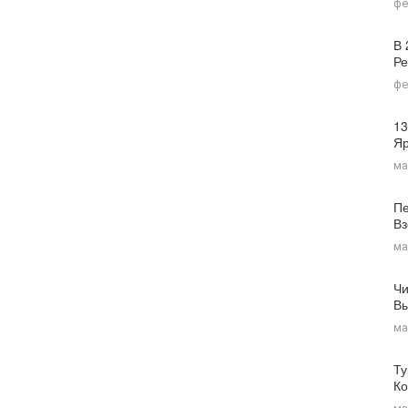
фе
В 
Ре
фе
13
Я
ма
Пе
Вз
ма
Чи
Вы
ма
Ту
Ко