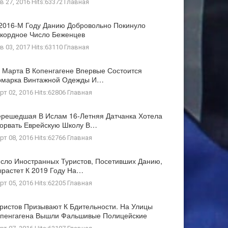
в 27, 2016 Hits:63372
Главная
2016-М Году Данию Добровольно Покинуло
кордное Число Беженцев
в 03, 2017 Hits:63110
Главная
 Марта В Копенгагене Впервые Состоится
рмарка Винтажной Одежды И…
рт 02, 2016 Hits:62806
Главная
решедшая В Ислам 16-Летняя Датчанка Хотела
орвать Еврейскую Школу В…
рт 08, 2016 Hits:62766
Главная
сло Иностранных Туристов, Посетивших Данию,
растет К 2019 Году На…
рт 05, 2016 Hits:62205
Главная
ристов Призывают К Бдительности. На Улицы
пенгагена Вышли Фальшивые Полицейские