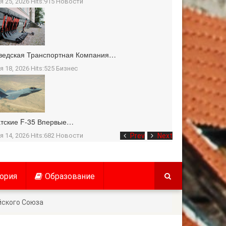
я 25, 2026 Hits:915
Новости
ведская Транспортная Компания…
я 18, 2026 Hits:525
Бизнес
тские F-35 Впервые…
я 14, 2026 Hits:682
Новости
Prev
Next
ория
Образование
йского Союза