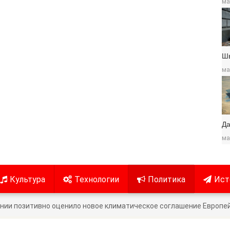
ма
Ш
ма
Да
ма
Культура
Технологии
Политика
Ист
ии позитивно оценило новое климатическое соглашение Европе