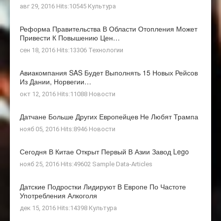
авг 29, 2016 Hits:10545
Культура
Реформа Правительства В Области Отопления Может
Привести К Повышению Цен…
сен 18, 2016 Hits:13306
Технологии
Авиакомпания SAS Будет Выполнять 15 Новых Рейсов
Из Дании, Норвегии…
окт 12, 2016 Hits:11088
Новости
Датчане Больше Других Европейцев Не Любят Трампа
нояб 05, 2016 Hits:8946
Новости
Сегодня В Китае Открыт Первый В Азии Завод Lego
нояб 25, 2016 Hits:49602
Sample Data-Articles
Датские Подростки Лидируют В Европе По Частоте
Употребления Алкоголя
дек 15, 2016 Hits:14398
Культура