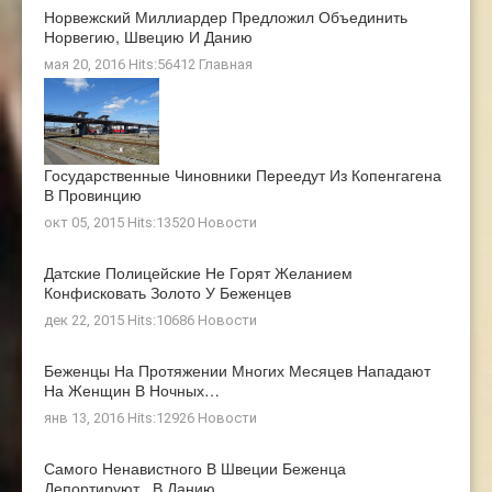
Норвежский Миллиардер Предложил Объединить
Норвегию, Швецию И Данию
мая 20, 2016 Hits:56412
Главная
Государственные Чиновники Переедут Из Копенгагена
В Провинцию
окт 05, 2015 Hits:13520
Новости
Датские Полицейские Не Горят Желанием
Конфисковать Золото У Беженцев
дек 22, 2015 Hits:10686
Новости
Беженцы На Протяжении Многих Месяцев Нападают
На Женщин В Ночных…
янв 13, 2016 Hits:12926
Новости
Самого Ненавистного В Швеции Беженца
Депортируют...в Данию