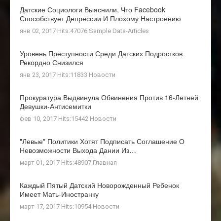
Датские Социологи Выяснили, Что Facebook
Способствует Депрессии И Плохому Настроению
янв 02, 2017 Hits:47076
Sample Data-Articles
Уровень Преступности Среди Датских Подростков
Рекордно Снизился
янв 23, 2017 Hits:11833
Новости
Прокуратура Выдвинула Обвинения Против 16-Летней
Девушки-Антисемитки
фев 10, 2017 Hits:15442
Новости
"Левые" Политики Хотят Подписать Соглашение О
Невозможности Выхода Дании Из…
март 01, 2017 Hits:48907
Главная
Каждый Пятый Датский Новорожденный Ребенок
Имеет Мать-Иностранку
март 17, 2017 Hits:10954
Новости