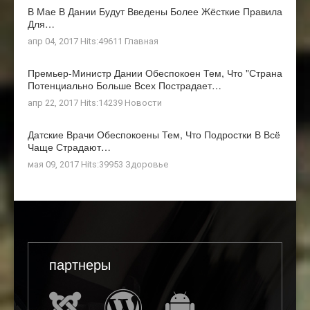
В Мае В Дании Будут Введены Более Жёсткие Правила
Для…
апр 04, 2017 Hits:49611
Главная
Премьер-Министр Дании Обеспокоен Тем, Что "страна
Потенциально Больше Всех Пострадает…
апр 22, 2017 Hits:14239
Новости
Датские Врачи Обеспокоены Тем, Что Подростки В Всё
Чаще Страдают…
мая 09, 2017 Hits:39953
Здоровье
партнеры