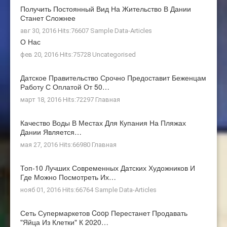
Получить Постоянный Вид На Жительство В Дании
Станет Сложнее
авг 30, 2016 Hits:76607
Sample Data-Articles
О Нас
фев 20, 2016 Hits:75728
Uncategorised
Датское Правительство Срочно Предоставит Беженцам
Работу С Оплатой От 50…
март 18, 2016 Hits:72297
Главная
Качество Воды В Местах Для Купания На Пляжах
Дании Является…
мая 27, 2016 Hits:66980
Главная
Топ-10 Лучших Современных Датских Художников И
Где Можно Посмотреть Их…
нояб 01, 2016 Hits:66764
Sample Data-Articles
Сеть Супермаркетов Coop Перестанет Продавать
"яйца Из Клетки" К 2020…