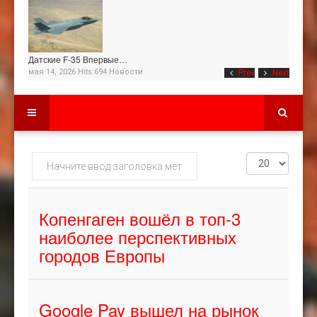
Датские F-35 Впервые…
мая 14, 2026 Hits:694
Новости
Prev
Next
Начните
Кол-
ввод
во
заголовка
строк:
метки
Копенгаген вошёл в топ-3
наиболее перспективных
городов Европы
Google Pay вышел на рынок