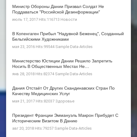
Министр Обороны Дании Призвал Солдат Не
Поддаваться "российской Дезинформации"
июль 17, 2017 Hits:116713
Новости
В Копенгаген Прибыл "Надувной Беженец", Созданный
Бельгийскими Художниками
мая 23, 2016 Hits:99544
Sample Data-Articles
Министерство Юстиции Дании Решило Запретить
Носить В Общественных Местах Не…
янв 28, 2018 Hits:82374
Sample Data-Articles
Дания Отстаёт От Других Скандинавских Стран По
Качеству Медицинских Услуг
мая 21, 2017 Hits:82037
Здоровье
Президент Франции Эммануэль Макрон Прибудет С
Историческим Визитом В Данию
авг 20, 2018 Hits:79257
Sample Data-Articles