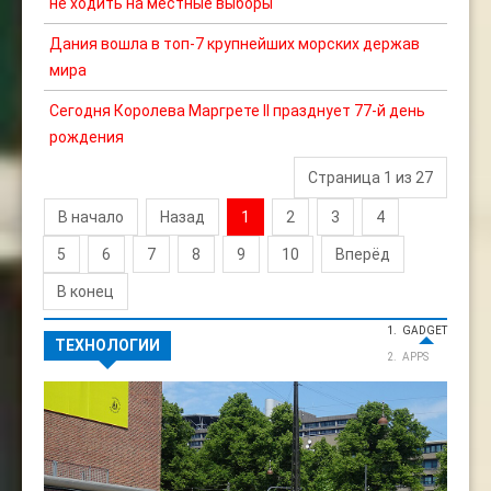
не ходить на местные выборы
Дания вошла в топ-7 крупнейших морских держав
мира
Сегодня Королева Маргрете II празднует 77-й день
рождения
Страница 1 из 27
В начало
Назад
1
2
3
4
5
6
7
8
9
10
Вперёд
В конец
GADGET
ТЕХНОЛОГИИ
APPS