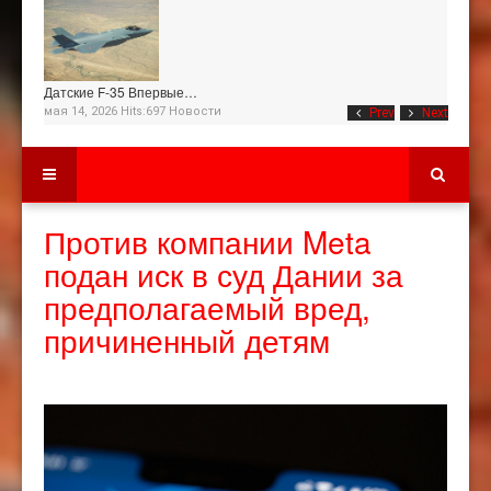
Датские F-35 Впервые…
мая 14, 2026 Hits:697
Новости
Prev
Next
Против компании Meta
подан иск в суд Дании за
предполагаемый вред,
причиненный детям