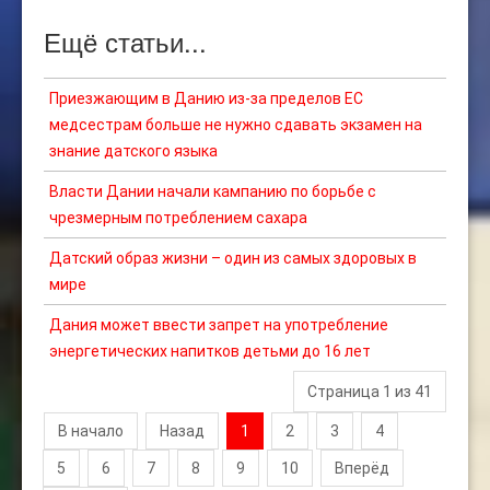
Ещё статьи...
Приезжающим в Данию из-за пределов ЕС
медсестрам больше не нужно сдавать экзамен на
знание датского языка
Власти Дании начали кампанию по борьбе с
чрезмерным потреблением сахара
Датский образ жизни – один из самых здоровых в
мире
Дания может ввести запрет на употребление
энергетических напитков детьми до 16 лет
Страница 1 из 41
В начало
Назад
1
2
3
4
5
6
7
8
9
10
Вперёд