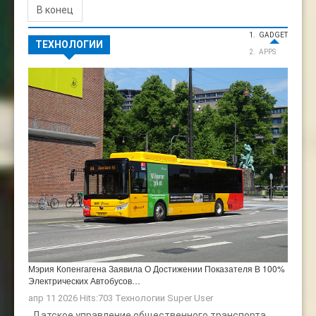
В конец
GADGET
ТЕХНОЛОГИИ
APPS
Мэрия Копенгагена Заявила О Достижении Показателя В 100%
Электрических Автобусов…
апр 11 2026 Hits:703
Технологии
Super User
Датское управление общественного транспорта