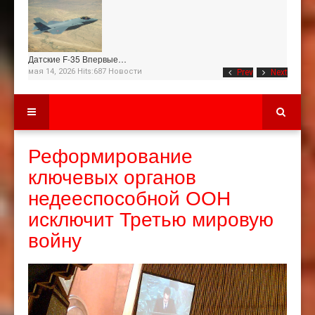
Датские F-35 Впервые…
мая 14, 2026 Hits:687
Новости
Prev
Next
Реформирование
ключевых органов
недееспособной ООН
исключит Третью мировую
войну