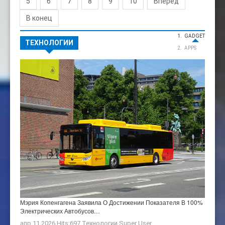
5
6
7
8
9
10
Вперёд
В конец
GADGET
ТЕХНОЛОГИИ
APPS
Мэрия Копенгагена Заявила О Достижении Показателя В 100%
Электрических Автобусов…
апр 11 2026 Hits:697
Технологии
Super User