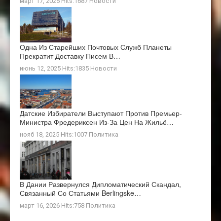
март 17, 2025 Hits:1687
Новости
Одна Из Старейших Почтовых Служб Планеты
Прекратит Доставку Писем В…
июнь 12, 2025 Hits:1835
Новости
Датские Избиратели Выступают Против Премьер-
Министра Фредериксен Из-За Цен На Жильё…
нояб 18, 2025 Hits:1007
Политика
В Дании Развернулся Дипломатический Скандал,
Связанный Со Статьями Berlingske…
март 16, 2026 Hits:758
Политика