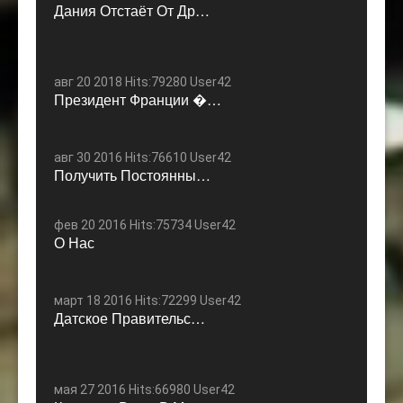
Дания Отстаёт От Др…
авг 20 2018 Hits:79280 User42
Президент Франции �…
авг 30 2016 Hits:76610 User42
Получить Постоянны…
фев 20 2016 Hits:75734 User42
О Нас
март 18 2016 Hits:72299 User42
Датское Правительс…
мая 27 2016 Hits:66980 User42