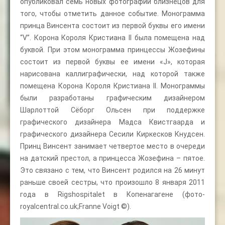
опубликовал семь новых фотографий близнецов для
того, чтобы отметить данное событие. Монограмма
принца Винсента состоит из первой буквы его имени
“V”. Корона Короля Кристиана II была помещена над
буквой. При этом монограмма принцессы Жозефины
состоит из первой буквы ее имени «J», которая
нарисована каллиграфически, над которой также
помещена Корона Короля Кристиана II. Монограммы
были разработаны графическим дизайнером
Шарлоттой Сёборг Ольсен при поддержке
графического дизайнера Мадса Квистгаарда и
графического дизайнера Сесили Киркесков Кнудсен.
Принц Винсент занимает четвертое место в очереди
на датский престол, а принцесса Жозефина – пятое.
Это связано с тем, что Винсент родился на 26 минут
раньше своей сестры, что произошло 8 января 2011
года в Rigshospitalet в Копенагагене (фото-
royalcentral.co.uk;Franne Voigt ©).