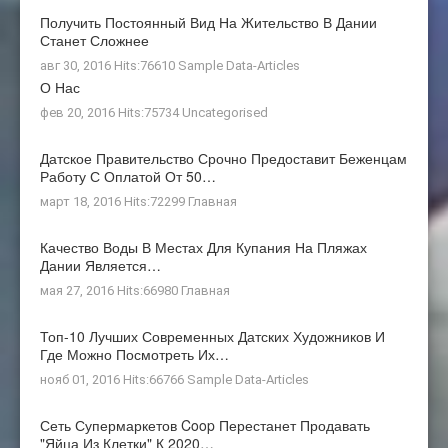
Получить Постоянный Вид На Жительство В Дании
Станет Сложнее
авг 30, 2016 Hits:76610
Sample Data-Articles
О Нас
фев 20, 2016 Hits:75734
Uncategorised
Датское Правительство Срочно Предоставит Беженцам
Работу С Оплатой От 50…
март 18, 2016 Hits:72299
Главная
Качество Воды В Местах Для Купания На Пляжах
Дании Является…
мая 27, 2016 Hits:66980
Главная
Топ-10 Лучших Современных Датских Художников И
Где Можно Посмотреть Их…
нояб 01, 2016 Hits:66766
Sample Data-Articles
Сеть Супермаркетов Coop Перестанет Продавать
"яйца Из Клетки" К 2020…