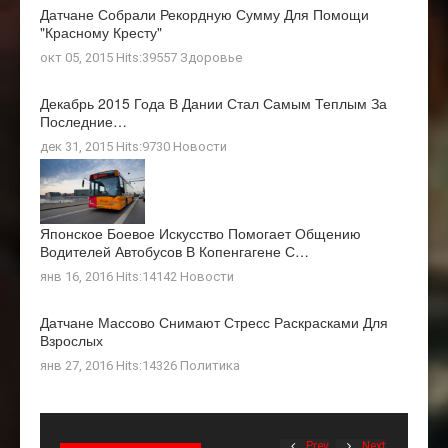
Датчане Собрали Рекордную Сумму Для Помощи
"Красному Кресту"
окт 05, 2015 Hits:39557
Здоровье
Декабрь 2015 Года В Дании Стал Самым Теплым За
Последние…
дек 31, 2015 Hits:9730
Новости
Японское Боевое Искусство Помогает Общению
Водителей Автобусов В Копенгагене С…
янв 16, 2016 Hits:14142
Новости
Датчане Массово Снимают Стресс Раскрасками Для
Взрослых
янв 27, 2016 Hits:14326
Политика
Prev
Next