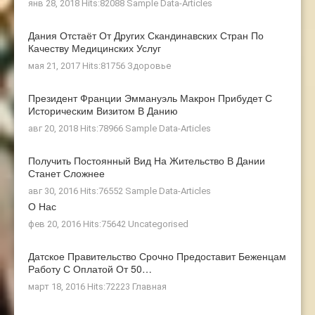
янв 28, 2018 Hits:82088
Sample Data-Articles
Дания Отстаёт От Других Скандинавских Стран По
Качеству Медицинских Услуг
мая 21, 2017 Hits:81756
Здоровье
Президент Франции Эммануэль Макрон Прибудет С
Историческим Визитом В Данию
авг 20, 2018 Hits:78966
Sample Data-Articles
Получить Постоянный Вид На Жительство В Дании
Станет Сложнее
авг 30, 2016 Hits:76552
Sample Data-Articles
О Нас
фев 20, 2016 Hits:75642
Uncategorised
Датское Правительство Срочно Предоставит Беженцам
Работу С Оплатой От 50…
март 18, 2016 Hits:72223
Главная