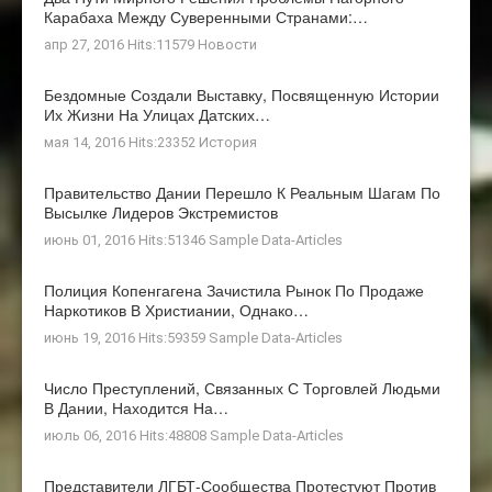
Карабаха Между Суверенными Странами:…
апр 27, 2016 Hits:11579
Новости
Бездомные Создали Выставку, Посвященную Истории
Их Жизни На Улицах Датских…
мая 14, 2016 Hits:23352
История
Правительство Дании Перешло К Реальным Шагам По
Высылке Лидеров Экстремистов
июнь 01, 2016 Hits:51346
Sample Data-Articles
Полиция Копенгагена Зачистила Рынок По Продаже
Наркотиков В Христиании, Однако…
июнь 19, 2016 Hits:59359
Sample Data-Articles
Число Преступлений, Связанных С Торговлей Людьми
В Дании, Находится На…
июль 06, 2016 Hits:48808
Sample Data-Articles
Представители ЛГБТ-Сообщества Протестуют Против