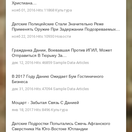
Христиана…
нояб 01, 2016 Hits:11868
Культура
Датские Полицейские Стали Значительно Реже
Применять Оружие При Задержании Подозреваемых…
нояб 22, 2016 Hits:10930
Новости
Гражданка Дании, Воевавшая Против ИГИЛ, Может
Отправиться В Тюрьму За…
дек 12, 2016 Hits:46859
Sample Data-Articles
В 2017 Году Данию Ожидает Бум Гостиничного
Бизнеса
дек 31, 2016 Hits:47094
Sample Data-Articles
Моцарт - Забытая Связь С Данией
янв 18, 2017 Hits:8496
Культура
Датские Подростки Попытались Сжечь Афганского
Сверстника На Юго-Востоке Ютландии