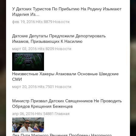
У Датских Туристов По Прибытию На Родину Изымают
Изделия Из…
фев 19, 2016 Hits:8879
Новости
Датские Депутаты Предложили Депортировать
Имамов, Призывающих К Насилию
март 03, 2016 Hits:8209
Новости
Неизвестные Хакеры Атаковали Основные Шведские
СМИ
март 20, 2016 Hits:7501
Новости
Министр Призвал Датских Священников Не Проводить
Обрядов Крещения Беженцев
апр 06, 2016 Hits:54881
Главная
Два Пути Мирного Решения Проблемы Нагорного