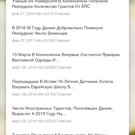
Ученые Из Университета Копенгагена Получили
Рекордное Количество Грантов От ERC
фев 27, 2016 Hits:63372
Главная
В 2016-М Году Данию Добровольно Покинуло
Рекордное Число Беженцев
фев 03, 2017 Hits:63109
Главная
13 Марта В Копенгагене Впервые Состоится Ярмарка
Винтажной Одежды И…
март 02, 2016 Hits:62805
Главная
Перешедшая В Ислам 16-Летняя Датчанка Хотела
Взорвать Еврейскую Школу В…
март 08, 2016 Hits:62766
Главная
Число Иностранных Туристов, Посетивших Данию,
Вырастет К 2019 Году На…
март 05, 2016 Hits:62205
Главная
Туристов Призывают К Бдительности. На Улицы