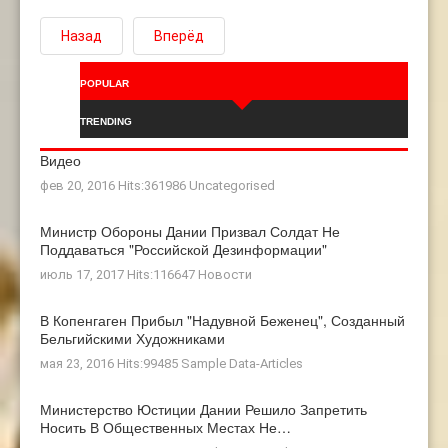
Назад
Вперёд
POPULAR
TRENDING
Видео
фев 20, 2016 Hits:361986
Uncategorised
Министр Обороны Дании Призвал Солдат Не
Поддаваться "российской Дезинформации"
июль 17, 2017 Hits:116647
Новости
В Копенгаген Прибыл "Надувной Беженец", Созданный
Бельгийскими Художниками
мая 23, 2016 Hits:99485
Sample Data-Articles
Министерство Юстиции Дании Решило Запретить
Носить В Общественных Местах Не…