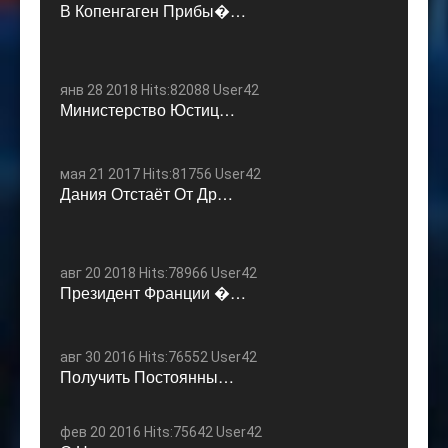
В Копенгаген Прибы�…
янв 28 2018 Hits:82088 User42
Министерство Юстиц…
мая 21 2017 Hits:81756 User42
Дания Отстаёт От Др…
авг 20 2018 Hits:78966 User42
Президент Франции �…
авг 30 2016 Hits:76552 User42
Получить Постоянны…
фев 20 2016 Hits:75642 User42