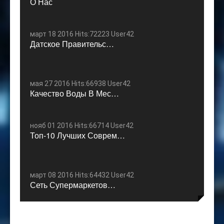
О Нас
март 18 2016 Hits:72223 User42
Датское Правительс…
мая 27 2016 Hits:66938 User42
Качество Воды В Мес…
нояб 01 2016 Hits:66714 User42
Топ-10 Лучших Соврем…
март 08 2016 Hits:64432 User42
Сеть Супермаркетов…