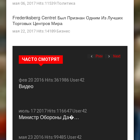
мая 06, 2017 Hits:11539
Политика
Frederiksberg Centret Был Признан Одним Из Лучших
Торговых Центров Мира
мая 22, 2017 Hits:14189
Бизнес
Prev
Next
ЧАСТО СМОТРЯТ
фев 20 2016 Hits:361986 User42
Видео
июль 17 2017 Hits:116647 User42
Министр Обороны Да�…
мая 23 2016 Hits:99485 User42