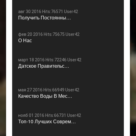
авг 30 2016 Hits:76571 User42
Получить Постоянны…
фев 20 2016 Hits:75675 User42
О Нас
март 18 2016 Hits:72246 User42
Датское Правительс…
мая 27 2016 Hits:66949 User42
Качество Воды В Мес…
нояб 01 2016 Hits:66731 User42
Топ-10 Лучших Соврем…