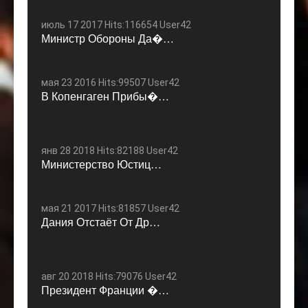
июль 17 2017 Hits:116654 User42
Министр Обороны Да�…
мая 23 2016 Hits:99507 User42
В Копенгаген Прибы�…
янв 28 2018 Hits:82188 User42
Министерство Юстиц…
мая 21 2017 Hits:81857 User42
Дания Отстаёт От Др…
авг 20 2018 Hits:79076 User42
Президент Франции �…