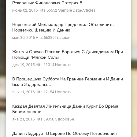
Рекордных Финансовых Потерях В…
июнь 02, 2016 Hits:56652
Sample Data-Articles
Норвежский Миллиардер Предложил Объединить
Норвегию, Швецию И Данию
мая 20, 2016 Hits:56389
Главная
Жители Орхуса Решили Бороться С Джихадизмом При
Помощи "мягкой Силы"
дек 19, 2015 Hits:13014
Новости
В Прошедшую Субботу На Границе Германии И Дании
Были Задержаны…
янв 11, 2016 Hits:12154
Новости
Каждая Девятая Жительница Дании Курит Во Время
Беременности
янв 21, 2016 Hits:39350
Здоровье
Дания Лидирует В Европе По Объему Потребления