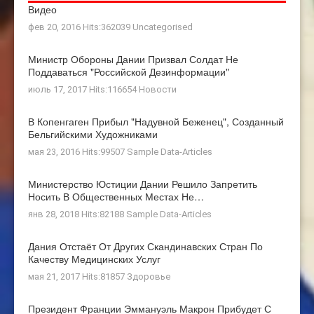
Видео
фев 20, 2016 Hits:362039
Uncategorised
Министр Обороны Дании Призвал Солдат Не
Поддаваться "российской Дезинформации"
июль 17, 2017 Hits:116654
Новости
В Копенгаген Прибыл "Надувной Беженец", Созданный
Бельгийскими Художниками
мая 23, 2016 Hits:99507
Sample Data-Articles
Министерство Юстиции Дании Решило Запретить
Носить В Общественных Местах Не…
янв 28, 2018 Hits:82188
Sample Data-Articles
Дания Отстаёт От Других Скандинавских Стран По
Качеству Медицинских Услуг
мая 21, 2017 Hits:81857
Здоровье
Президент Франции Эммануэль Макрон Прибудет С