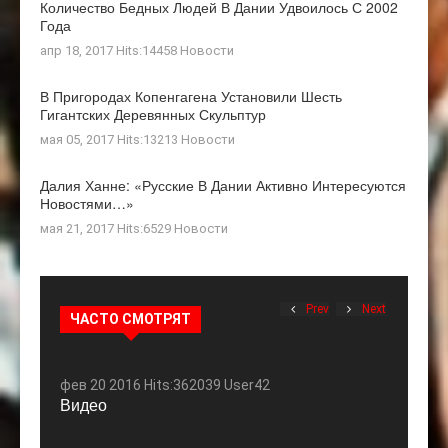
Количество Бедных Людей В Дании Удвоилось С 2002
Года
апр 18, 2017 Hits:14458
Новости
В Пригородах Копенгагена Установили Шесть
Гигантских Деревянных Скульптур
мая 05, 2017 Hits:13213
Новости
Далия Ханне: «Русские В Дании Активно Интересуются
Новостями…»
мая 21, 2017 Hits:6529
Новости
Prev
Next
ЧАСТО СМОТРЯТ
фев 20 2016 Hits:362039 User42
Видео