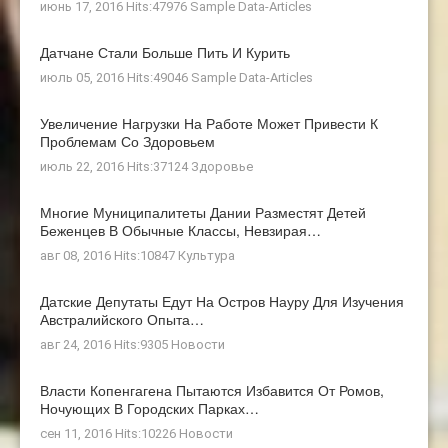
июнь 17, 2016 Hits:47976
Sample Data-Articles
Датчане Стали Больше Пить И Курить
июль 05, 2016 Hits:49046
Sample Data-Articles
Увеличение Нагрузки На Работе Может Привести К
Проблемам Со Здоровьем
июль 22, 2016 Hits:37124
Здоровье
Многие Муниципалитеты Дании Разместят Детей
Беженцев В Обычные Классы, Невзирая…
авг 08, 2016 Hits:10847
Культура
Датские Депутаты Едут На Остров Науру Для Изучения
Австралийского Опыта…
авг 24, 2016 Hits:9305
Новости
Власти Копенгагена Пытаются Избавится От Ромов,
Ночующих В Городских Парках…
сен 11, 2016 Hits:10226
Новости