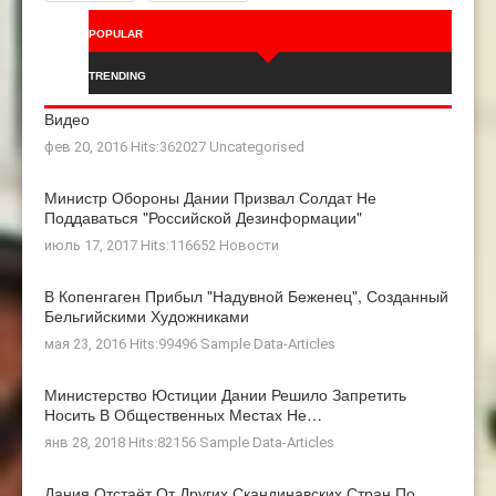
POPULAR
TRENDING
Видео
фев 20, 2016 Hits:362027
Uncategorised
Министр Обороны Дании Призвал Солдат Не
Поддаваться "российской Дезинформации"
июль 17, 2017 Hits:116652
Новости
В Копенгаген Прибыл "Надувной Беженец", Созданный
Бельгийскими Художниками
мая 23, 2016 Hits:99496
Sample Data-Articles
Министерство Юстиции Дании Решило Запретить
Носить В Общественных Местах Не…
янв 28, 2018 Hits:82156
Sample Data-Articles
Дания Отстаёт От Других Скандинавских Стран По