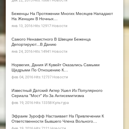
дек 22, 2015 Hits:10681
Новости
Беженцы На Протяжении Многих Месяцев Нападают
На Женщин В Ночных…
янв 13, 2016 Hits:12917
Новости
Самого Ненавистного В Швеции Беженца
Депортируют...в Данию
янв 24, 2016 Hits:14941
Новости
Норвегия, Дания И Кувейт Оказались Самыми
Щедрыми По Отношению К…
фев 04, 2016 Hits:12737
Новости
Известный Датский Актер Ушел Из Популярного
Сериала "Мост" Из-За Антисемитизма
фев 19, 2016 Hits:13358
Культура
Эфраим Зурофф Настаивает На Привлечении К
Ответственности Бывшего Члена Вольного…
фев 19, 2016 Hits:7121
Новости