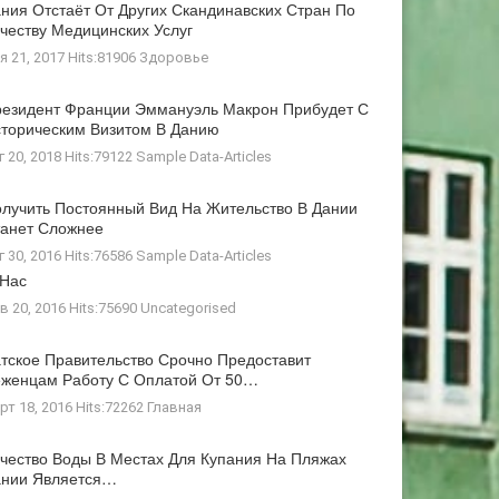
ния Отстаёт От Других Скандинавских Стран По
честву Медицинских Услуг
я 21, 2017 Hits:81906
Здоровье
езидент Франции Эммануэль Макрон Прибудет С
торическим Визитом В Данию
г 20, 2018 Hits:79122
Sample Data-Articles
лучить Постоянный Вид На Жительство В Дании
анет Сложнее
г 30, 2016 Hits:76586
Sample Data-Articles
 Нас
в 20, 2016 Hits:75690
Uncategorised
тское Правительство Срочно Предоставит
женцам Работу С Оплатой От 50…
рт 18, 2016 Hits:72262
Главная
чество Воды В Местах Для Купания На Пляжах
ании Является…