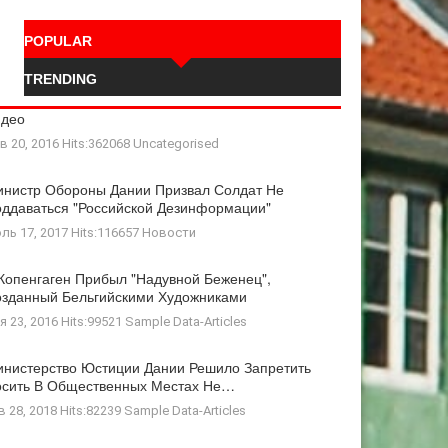
POPULAR
TRENDING
идео
в 20, 2016 Hits:362068
Uncategorised
нистр Обороны Дании Призвал Солдат Не
ддаваться "российской Дезинформации"
ль 17, 2017 Hits:116657
Новости
Копенгаген Прибыл "Надувной Беженец",
зданный Бельгийскими Художниками
я 23, 2016 Hits:99521
Sample Data-Articles
нистерство Юстиции Дании Решило Запретить
осить В Общественных Местах Не…
в 28, 2018 Hits:82239
Sample Data-Articles