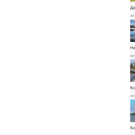
Да
ию
Н
ию
Ко
ию
К