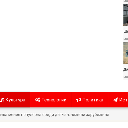
ма
Ш
ма
Да
ма
Культура
Технологии
Политика
Ист
ыка менее популярна среди датчан, нежели зарубежная