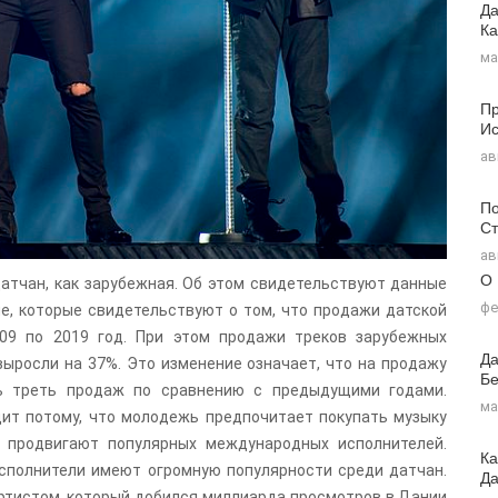
Да
Ка
ма
Пр
Ис
ав
По
Ст
ав
О
датчан, как зарубежная. Об этом свидетельствуют данные
фе
еле, которые свидетельствуют о том, что продажи датской
09 по 2019 год. При этом продажи треков зарубежных
Да
 выросли на 37%. Это изменение означает, что на продажу
Бе
шь треть продаж по сравнению с предыдущими годами.
ма
дит потому, что молодежь предпочитает покупать музыку
, продвигают популярных международных исполнителей.
Ка
сполнители имеют огромную популярности среди датчан.
Д
артистом, который добился миллиарда просмотров в Дании