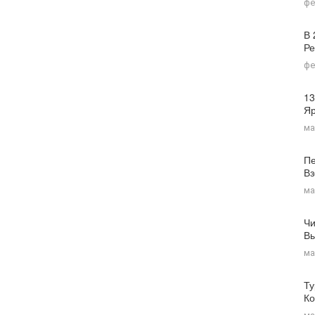
фе
В 
Ре
фе
13
Я
ма
Пе
Вз
ма
Чи
Вы
ма
Ту
Ко