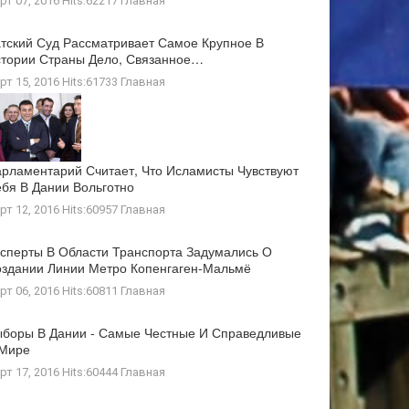
рт 07, 2016 Hits:62217
Главная
тский Суд Рассматривает Самое Крупное В
тории Страны Дело, Связанное…
рт 15, 2016 Hits:61733
Главная
рламентарий Считает, Что Исламисты Чувствуют
бя В Дании Вольготно
рт 12, 2016 Hits:60957
Главная
сперты В Области Транспорта Задумались О
здании Линии Метро Копенгаген-Мальмё
рт 06, 2016 Hits:60811
Главная
боры В Дании - Самые Честные И Справедливые
 Мире
рт 17, 2016 Hits:60444
Главная