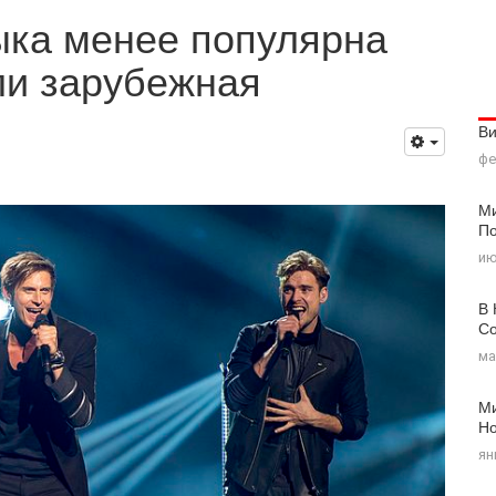
ыка менее популярна
ли зарубежная
В
фе
Ми
По
ию
В 
Со
ма
Ми
Н
ян