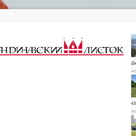
Д
ию
4
ию