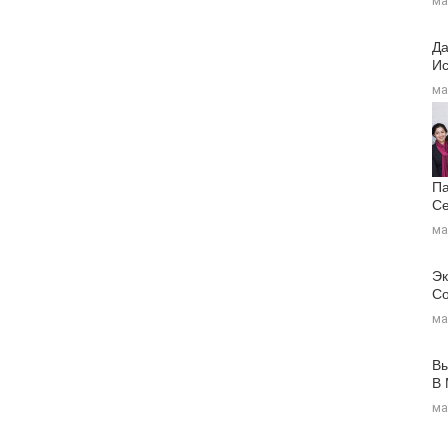
ма
Да
Ис
ма
Па
Се
ма
Эк
Со
ма
Вы
В
ма