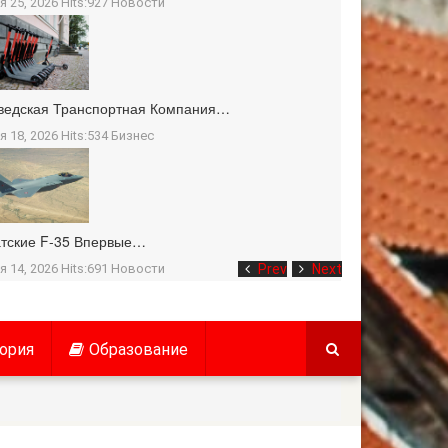
я 25, 2026 Hits:927
Новости
ведская Транспортная Компания…
я 18, 2026 Hits:534
Бизнес
тские F-35 Впервые…
я 14, 2026 Hits:691
Новости
Prev
Next
ория
Образование