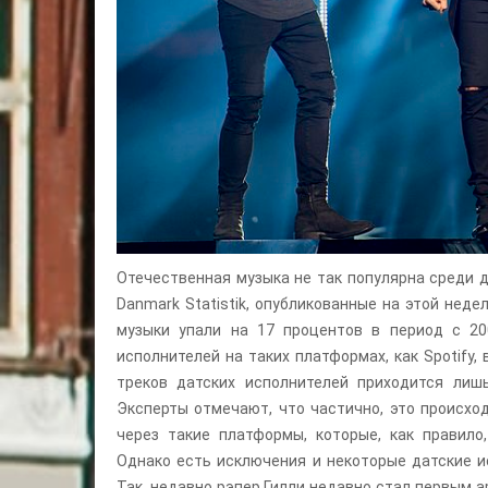
Отечественная музыка не так популярна среди 
Danmark Statistik, опубликованные на этой нед
музыки упали на 17 процентов в период с 20
исполнителей на таких платформах, как Spotify,
треков датских исполнителей приходится ли
Эксперты отмечают, что частично, это происхо
через такие платформы, которые, как правило
Однако есть исключения и некоторые датские и
Так, недавно рэпер Гилли недавно стал первым 