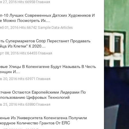
я 27, 2016 Hits:66958
Главная
п-10 Лучших Современных Датских Художников И
де Можно Посмотреть Их…
яб 01, 2016 Hits:66742
Sample Data-Articles
ть Супермаркетов Coop Перестанет Продавать
йца Из Клетки" К 2020…
рт 08, 2016 Hits:64455
Главная
вые Улицы В Копенгагене Будут Называть В Честь
енщин И…
в 20, 2016 Hits:63971
Главная
тчане Остаются Европейскими Лидерами По
пользованию Цифровых Технологий
в 25, 2016 Hits:63880
Главная
еные Из Университета Копенгагена Получили
кордное Количество Грантов От ERC