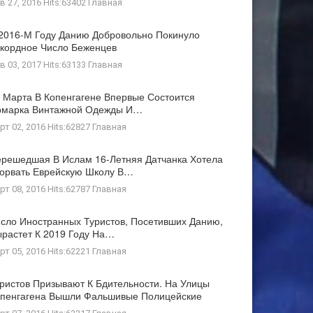
в 27, 2016 Hits:63402
Главная
2016-М Году Данию Добровольно Покинуло
кордное Число Беженцев
в 03, 2017 Hits:63133
Главная
 Марта В Копенгагене Впервые Состоится
рмарка Винтажной Одежды И…
рт 02, 2016 Hits:62827
Главная
решедшая В Ислам 16-Летняя Датчанка Хотела
орвать Еврейскую Школу В…
рт 08, 2016 Hits:62787
Главная
сло Иностранных Туристов, Посетивших Данию,
растет К 2019 Году На…
рт 05, 2016 Hits:62221
Главная
ристов Призывают К Бдительности. На Улицы
пенгагена Вышли Фальшивые Полицейские