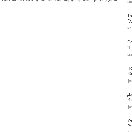
ма
То
Г
но
Се
"я
ма
Но
Ж
фе
Да
Ис
фе
Уч
Ре