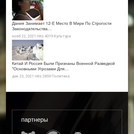
Дания Занимает 12-Е Место В Мире По Строгости
Законодательства…
нояб 22, 2021 Hits:4019
Культура
Китай И Россия Были Признаны Военной Разведкой
"основными Угрозами Для…
дек 23, 2021 Hits:2859
Политика
партнеры