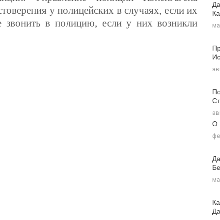
Да
товерения у полицейских в случаях, если их
Ка
е звонить в полицию, если у них возникли
ма
Пр
Ис
ав
По
Ст
ав
О
фе
Да
Бе
ма
Ка
Д