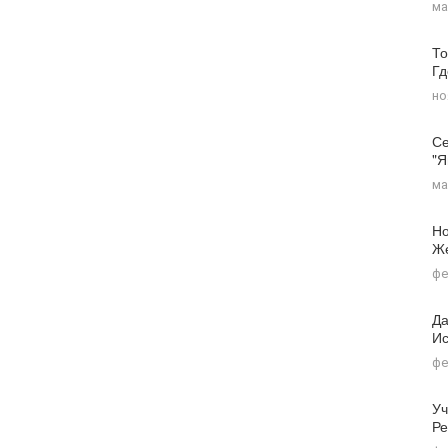
ма
То
Г
но
Се
"я
ма
Но
Ж
фе
Да
Ис
фе
Уч
Ре