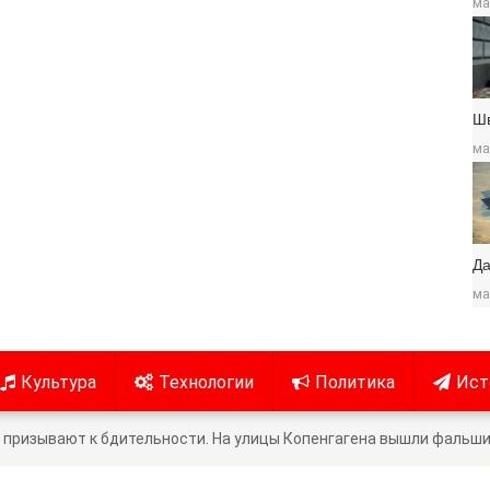
ма
Ш
ма
Да
ма
Культура
Технологии
Политика
Ист
 призывают к бдительности. На улицы Копенгагена вышли фальш