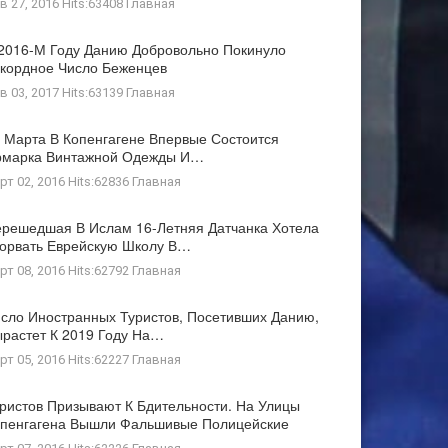
в 27, 2016 Hits:63408
Главная
2016-М Году Данию Добровольно Покинуло
кордное Число Беженцев
в 03, 2017 Hits:63139
Главная
 Марта В Копенгагене Впервые Состоится
рмарка Винтажной Одежды И…
рт 02, 2016 Hits:62836
Главная
решедшая В Ислам 16-Летняя Датчанка Хотела
орвать Еврейскую Школу В…
рт 08, 2016 Hits:62792
Главная
сло Иностранных Туристов, Посетивших Данию,
растет К 2019 Году На…
рт 05, 2016 Hits:62227
Главная
ристов Призывают К Бдительности. На Улицы
пенгагена Вышли Фальшивые Полицейские