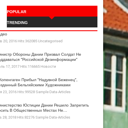
POPULAR
TRENDING
идео
в 20, 2016 Hits:362085
Uncategorised
нистр Обороны Дании Призвал Солдат Не
ддаваться "российской Дезинформации"
ль 17, 2017 Hits:116665
Новости
Копенгаген Прибыл "Надувной Беженец",
зданный Бельгийскими Художниками
я 23, 2016 Hits:99528
Sample Data-Articles
нистерство Юстиции Дании Решило Запретить
осить В Общественных Местах Не…
в 28, 2018 Hits:82276
Sample Data-Articles