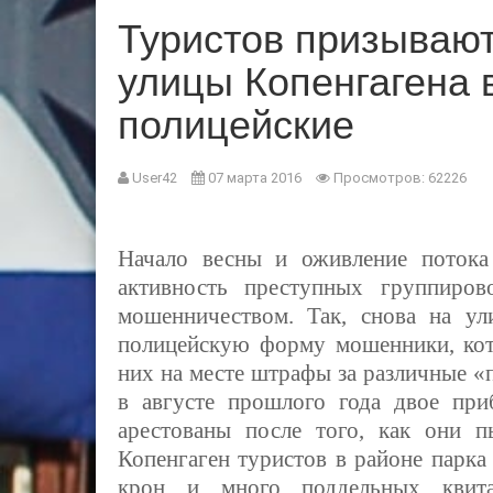
Туристов призывают
улицы Копенгагена
полицейские
User42
07 марта 2016
Просмотров: 62226
Начало весны и оживление потока
активность преступных группиро
мошенничеством. Так, снова на ул
полицейскую форму мошенники, кот
них на месте штрафы за различные «п
в августе прошлого года двое пр
арестованы после того, как они п
Копенгаген туристов в районе
парка
крон и много поддельных квита