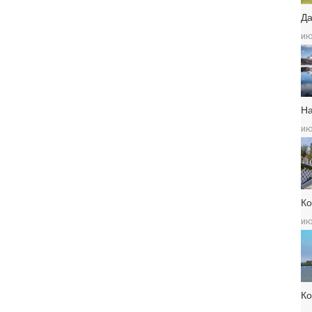
Да
ию
Н
ию
Ко
ию
К