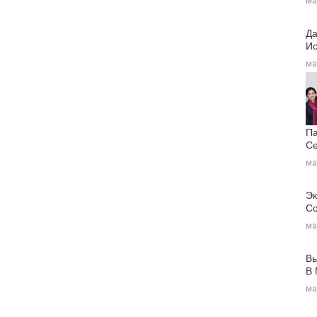
ма
Да
Ис
ма
Па
Се
ма
Эк
Со
ма
Вы
В
ма