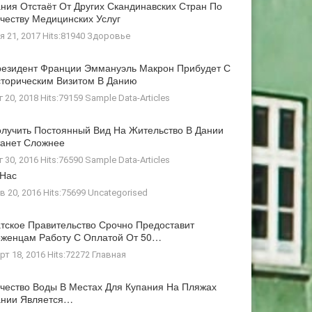
ния Отстаёт От Других Скандинавских Стран По
честву Медицинских Услуг
я 21, 2017 Hits:81940
Здоровье
езидент Франции Эммануэль Макрон Прибудет С
торическим Визитом В Данию
г 20, 2018 Hits:79159
Sample Data-Articles
лучить Постоянный Вид На Жительство В Дании
анет Сложнее
г 30, 2016 Hits:76590
Sample Data-Articles
 Нас
в 20, 2016 Hits:75699
Uncategorised
тское Правительство Срочно Предоставит
женцам Работу С Оплатой От 50…
рт 18, 2016 Hits:72272
Главная
чество Воды В Местах Для Купания На Пляжах
ании Является…