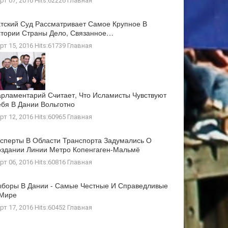
рт 07, 2016 Hits:62226
Главная
тский Суд Рассматривает Самое Крупное В
тории Страны Дело, Связанное…
рт 15, 2016 Hits:61739
Главная
рламентарий Считает, Что Исламисты Чувствуют
бя В Дании Вольготно
рт 12, 2016 Hits:60965
Главная
сперты В Области Транспорта Задумались О
здании Линии Метро Копенгаген-Мальмё
рт 06, 2016 Hits:60816
Главная
боры В Дании - Самые Честные И Справедливые
 Мире
рт 17, 2016 Hits:60452
Главная