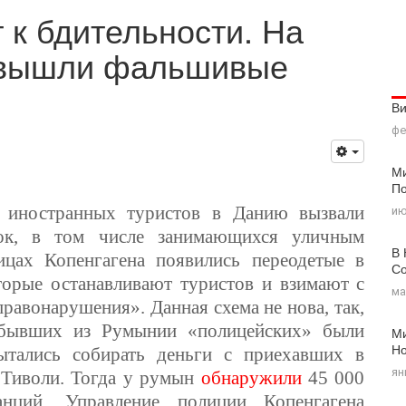
 к бдительности. На
 вышли фальшивые
В
фе
Ми
По
 иностранных туристов в Данию вызвали
ию
вок, в том числе занимающихся уличным
В 
ицах Копенгагена появились переодетые в
Со
орые останавливают туристов и взимают с
ма
равонарушения». Данная схема не нова, так,
ибывших из Румынии «полицейских» были
Ми
Н
ытались собирать деньги с приехавших в
ян
 Тиволи. Тогда у румын
обнаружили
45 000
нций. Управление полиции Копенгагена