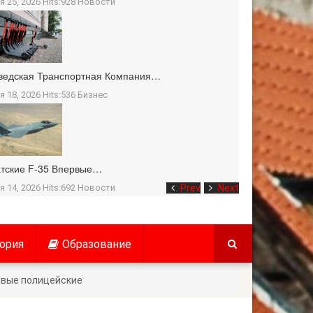
я 25, 2026 Hits:928
Новости
ведская Транспортная Компания…
я 18, 2026 Hits:536
Бизнес
тские F-35 Впервые…
я 14, 2026 Hits:692
Новости
Prev
Next
ория
Образование
ивые полицейские