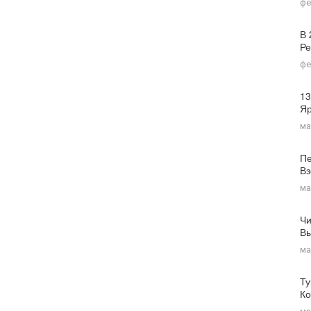
фе
В 
Ре
фе
13
Я
ма
Пе
Вз
ма
Чи
Вы
ма
Ту
Ко