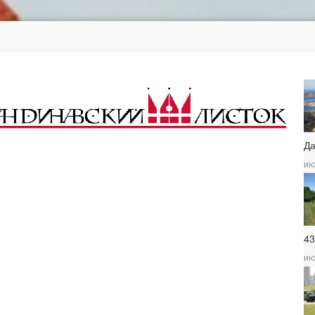
Д
ию
4
ию