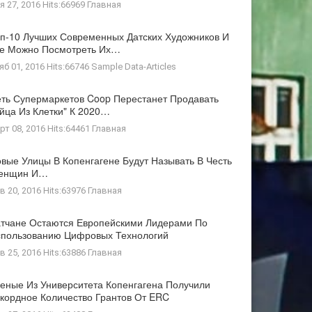
я 27, 2016 Hits:66969
Главная
п-10 Лучших Современных Датских Художников И
де Можно Посмотреть Их…
яб 01, 2016 Hits:66746
Sample Data-Articles
ть Супермаркетов Coop Перестанет Продавать
йца Из Клетки" К 2020…
рт 08, 2016 Hits:64461
Главная
вые Улицы В Копенгагене Будут Называть В Честь
енщин И…
в 20, 2016 Hits:63976
Главная
тчане Остаются Европейскими Лидерами По
пользованию Цифровых Технологий
в 25, 2016 Hits:63886
Главная
еные Из Университета Копенгагена Получили
кордное Количество Грантов От ERC