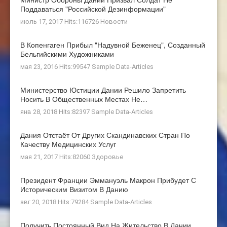
Поддаваться "российской Дезинформации"
июль 17, 2017 Hits:116726
Новости
В Копенгаген Прибыл "Надувной Беженец", Созданный
Бельгийскими Художниками
мая 23, 2016 Hits:99547
Sample Data-Articles
Министерство Юстиции Дании Решило Запретить
Носить В Общественных Местах Не…
янв 28, 2018 Hits:82397
Sample Data-Articles
Дания Отстаёт От Других Скандинавских Стран По
Качеству Медицинских Услуг
мая 21, 2017 Hits:82060
Здоровье
Президент Франции Эммануэль Макрон Прибудет С
Историческим Визитом В Данию
авг 20, 2018 Hits:79284
Sample Data-Articles
Получить Постоянный Вид На Жительство В Дании