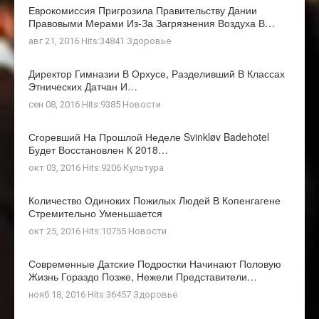
Еврокомиссия Пригрозила Правительству Дании
Правовыми Мерами Из-За Загрязнения Воздуха В…
авг 21, 2016 Hits:34841
Здоровье
Директор Гимназии В Орхусе, Разделивший В Классах
Этнических Датчан И…
сен 08, 2016 Hits:9385
Новости
Сгоревший На Прошлой Неделе Svinkløv Badehotel
Будет Восстановлен К 2018…
окт 03, 2016 Hits:9206
Культура
Количество Одиноких Пожилых Людей В Копенгагене
Стремительно Уменьшается
окт 25, 2016 Hits:10755
Новости
Современные Датские Подростки Начинают Половую
Жизнь Гораздо Позже, Нежели Представители…
нояб 18, 2016 Hits:36457
Здоровье