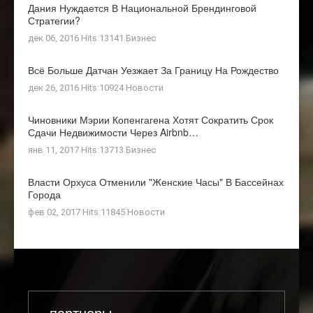
Дания Нуждается В Национальной Брендинговой
Стратегии?
дек 06, 2016 Hits:13141
Бизнес
Всё Больше Датчан Уезжает За Границу На Рождество
дек 26, 2016 Hits:10924
Новости
Чиновники Мэрии Копенгагена Хотят Сократить Срок
Сдачи Недвижимости Через Airbnb…
янв 11, 2017 Hits:13713
Бизнес
Власти Орхуса Отменили "женские Часы" В Бассейнах
Города
фев 02, 2017 Hits:11845
Новости
партнеры