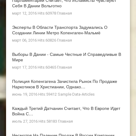
Парламентарий Считает, Что Исламисты Чувствуют
Себя В Дании Вольготно
март 12, 2016 Hits:60978
Главная
Эксперты В Области Транспорта Задумались О
Создании Линии Метро Копенгаген-Мальмё
март 06, 2016 Hits:60826
Главная
Выборы В Дании - Самые Честные И Справедливые В
Мире
март 17, 2016 Hits:60465
Главная
Полиция Копенгагена Зачистила Рынок По Продаже
Наркотиков В Христиании, Однако…
июнь 19, 2016 Hits:59412
Sample Data-Articles
Каждый Третий Датчанин Считает, Что В Европе Идет
Война С…
июль 27, 2016 Hits:58183
Главная
Несмотря На Падение Продаж В России Компании