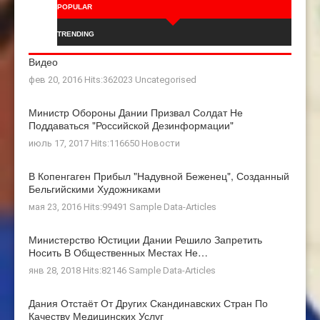
POPULAR
TRENDING
Видео
фев 20, 2016 Hits:362023
Uncategorised
Министр Обороны Дании Призвал Солдат Не
Поддаваться "российской Дезинформации"
июль 17, 2017 Hits:116650
Новости
В Копенгаген Прибыл "Надувной Беженец", Созданный
Бельгийскими Художниками
мая 23, 2016 Hits:99491
Sample Data-Articles
Министерство Юстиции Дании Решило Запретить
Носить В Общественных Местах Не…
янв 28, 2018 Hits:82146
Sample Data-Articles
Дания Отстаёт От Других Скандинавских Стран По
Качеству Медицинских Услуг