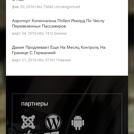
фев 20, 2016 Hits:75662
Uncategorised
Аэропорт Копенгагена Побил Рекорд По Числу
Перевезенных Пассажиров
март 04, 2016 Hits:7412
Бизнес
Дания Продлевает Еще На Месяц Контроль На
Границе С Германией
март 21, 2016 Hits:57161
Главная
партнеры