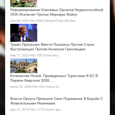
Реформирование Ключевых Органов Недееспособной
ООН Исключит Третью Мировую Войну
сен 08, 2025 Hits:5564
Sample Data-Articles
Трамп Пригрозил Ввести Пошлины Против Стран,
Выступающих Против Аннексии Гренландии
янв 17, 2026 Hits:700
Политика
Количество Ночей, Проведенных Туристами В ЕС В
Первом Квартале 2026…
июнь 02, 2026 Hits:552
Новости
Власти Орхуса Признали Свое Поражение В Борьбе С
Жевательными Резинками
дек 21, 2015 Hits:11716
Культура