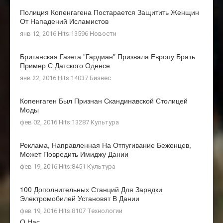
Полиция Копенгагена Постарается Защитить Женщин
От Нападений Исламистов
янв 12, 2016 Hits:13596
Новости
Британская Газета "Гардиан" Призвала Европу Брать
Пример С Датского Оденсе
янв 22, 2016 Hits:14037
Бизнес
Копенгаген Был Признан Скандинавской Столицей
Моды
фев 02, 2016 Hits:13287
Культура
Реклама, Направленная На Отпугивание Беженцев,
Может Повредить Имиджу Дании
фев 19, 2016 Hits:8451
Культура
100 Дополнительных Станций Для Зарядки
Электромобилей Установят В Дании
фев 19, 2016 Hits:8107
Технологии
О Нас