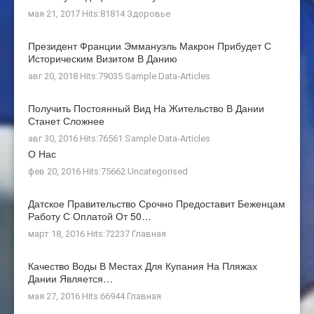
мая 21, 2017 Hits:81814
Здоровье
Президент Франции Эммануэль Макрон Прибудет С
Историческим Визитом В Данию
авг 20, 2018 Hits:79035
Sample Data-Articles
Получить Постоянный Вид На Жительство В Дании
Станет Сложнее
авг 30, 2016 Hits:76561
Sample Data-Articles
О Нас
фев 20, 2016 Hits:75662
Uncategorised
Датское Правительство Срочно Предоставит Беженцам
Работу С Оплатой От 50…
март 18, 2016 Hits:72237
Главная
Качество Воды В Местах Для Купания На Пляжах
Дании Является…
мая 27, 2016 Hits:66944
Главная