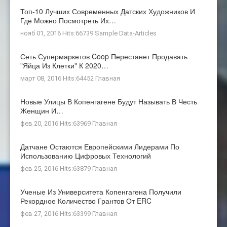
Топ-10 Лучших Современных Датских Художников И
Где Можно Посмотреть Их…
нояб 01, 2016 Hits:66739
Sample Data-Articles
Сеть Супермаркетов Coop Перестанет Продавать
"яйца Из Клетки" К 2020…
март 08, 2016 Hits:64452
Главная
Новые Улицы В Копенгагене Будут Называть В Честь
Женщин И…
фев 20, 2016 Hits:63969
Главная
Датчане Остаются Европейскими Лидерами По
Использованию Цифровых Технологий
фев 25, 2016 Hits:63879
Главная
Ученые Из Университета Копенгагена Получили
Рекордное Количество Грантов От ERC
фев 27, 2016 Hits:63399
Главная