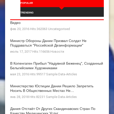
POPULAR
TRENDING
Видео
фев 20, 2016 Hits:362063
Uncategorised
Министр Обороны Дании Призвал Солдат Не
Поддаваться "российской Дезинформации"
июль 17, 2017 Hits:116656
Новости
В Копенгаген Прибыл "Надувной Беженец", Созданный
Бельгийскими Художниками
мая 23, 2016 Hits:99517
Sample Data-Articles
Министерство Юстиции Дании Решило Запретить
Носить В Общественных Местах Не…
янв 28, 2018 Hits:82231
Sample Data-Articles
Дания Отстаёт От Других Скандинавских Стран По
Качеству Медицинских Услуг