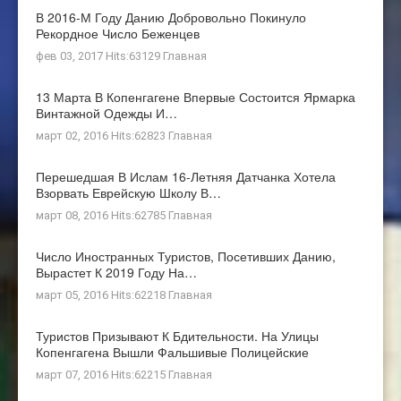
В 2016-М Году Данию Добровольно Покинуло
Рекордное Число Беженцев
фев 03, 2017 Hits:63129
Главная
13 Марта В Копенгагене Впервые Состоится Ярмарка
Винтажной Одежды И…
март 02, 2016 Hits:62823
Главная
Перешедшая В Ислам 16-Летняя Датчанка Хотела
Взорвать Еврейскую Школу В…
март 08, 2016 Hits:62785
Главная
Число Иностранных Туристов, Посетивших Данию,
Вырастет К 2019 Году На…
март 05, 2016 Hits:62218
Главная
Туристов Призывают К Бдительности. На Улицы
Копенгагена Вышли Фальшивые Полицейские
март 07, 2016 Hits:62215
Главная