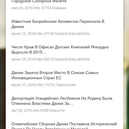
Городской Соборной Мечети
мая 26, 2016 Hits:47734
Главная
Известная Бахрейнская Активистка Переехала В
Данию
июнь 12, 2016 Hits:47756
Sample Data-Articles
Число Краж В Офисах Датских Компаний Рекордно
Выросло В 2015…
июнь 29, 2016 Hits:50215
Sample Data-Articles
Дания Заняла Второе Место В Списке Самых
Инновационных Стран ЕС
июль 17, 2016 Hits:11014
Технологии
Депортация Угандийских Лесбиянок На Родину Была
Отменена Властями Дании За…
авг 02, 2016 Hits:9185
Новости
Олимпийская Сборная Дании Поставила Исторический
Рекорд По Числу Завоёванных Медалей