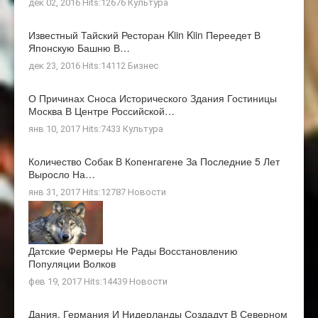
дек 02, 2016 Hits:12676
Культура
Известный Тайский Ресторан Kiin Kiin Переедет В
Японскую Башню В…
дек 23, 2016 Hits:14112
Бизнес
О Причинах Сноса Исторического Здания Гостиницы
Москва В Центре Российской…
янв 10, 2017 Hits:7433
Культура
Количество Собак В Копенгагене За Последние 5 Лет
Выросло На…
янв 31, 2017 Hits:12787
Новости
Датские Фермеры Не Рады Восстановлению
Популяции Волков
фев 19, 2017 Hits:14439
Новости
Дания, Германия И Нидерланды Создадут В Северном