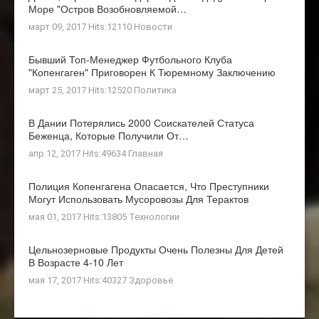
Море "остров Возобновляемой…
март 09, 2017 Hits:12110
Новости
Бывший Топ-Менеджер Футбольного Клуба
"Копенгаген" Приговорен К Тюремному Заключению
март 25, 2017 Hits:12520
Политика
В Дании Потерялись 2000 Соискателей Статуса
Беженца, Которые Получили От…
апр 12, 2017 Hits:49634
Главная
Полиция Копенгагена Опасается, Что Преступники
Могут Использовать Мусоровозы Для Терактов
мая 01, 2017 Hits:13805
Технологии
Цельнозерновые Продукты Очень Полезны Для Детей
В Возрасте 4-10 Лет
мая 17, 2017 Hits:40327
Здоровье