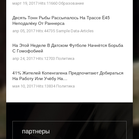
март 19, 2017 Hits:11660
Образование
Десять Тонн Рыбы Рассыпалось На Трассе E45
Неподалёку От Раннерса
апр 05, 2017 Hits:44735
Sample Data-Articles
На Этой Неделе В Датском Футболе Начнётся Борьба
С Гомофобией
апр 24, 2017 Hits:12703
Политика
41% Жителей Копенгагена Предпочитают Добираться
На Работу Или Учёбу На…
мая 10, 2017 Hits:13834
Политика
партнеры