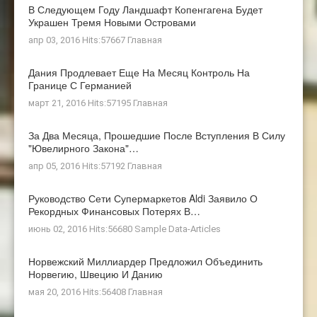
В Следующем Году Ландшафт Копенгагена Будет
Украшен Тремя Новыми Островами
апр 03, 2016 Hits:57667
Главная
Дания Продлевает Еще На Месяц Контроль На
Границе С Германией
март 21, 2016 Hits:57195
Главная
За Два Месяца, Прошедшие После Вступления В Силу
"ювелирного Закона"…
апр 05, 2016 Hits:57192
Главная
Руководство Сети Супермаркетов Aldi Заявило О
Рекордных Финансовых Потерях В…
июнь 02, 2016 Hits:56680
Sample Data-Articles
Норвежский Миллиардер Предложил Объединить
Норвегию, Швецию И Данию
мая 20, 2016 Hits:56408
Главная