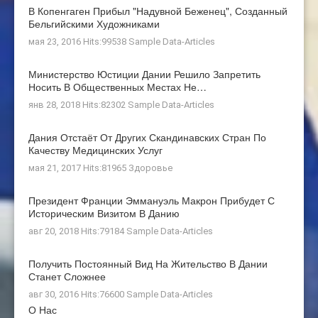
В Копенгаген Прибыл "Надувной Беженец", Созданный
Бельгийскими Художниками
мая 23, 2016 Hits:99538
Sample Data-Articles
Министерство Юстиции Дании Решило Запретить
Носить В Общественных Местах Не…
янв 28, 2018 Hits:82302
Sample Data-Articles
Дания Отстаёт От Других Скандинавских Стран По
Качеству Медицинских Услуг
мая 21, 2017 Hits:81965
Здоровье
Президент Франции Эммануэль Макрон Прибудет С
Историческим Визитом В Данию
авг 20, 2018 Hits:79184
Sample Data-Articles
Получить Постоянный Вид На Жительство В Дании
Станет Сложнее
авг 30, 2016 Hits:76600
Sample Data-Articles
О Нас