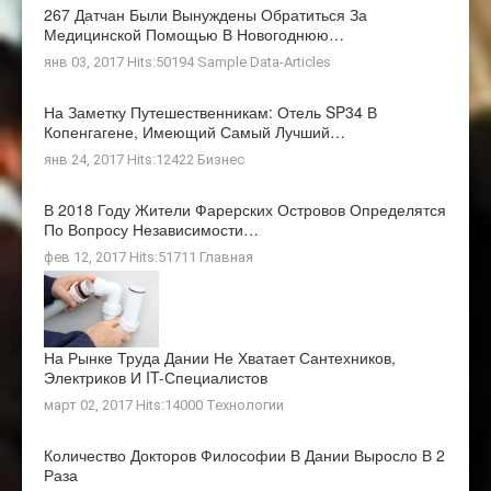
267 Датчан Были Вынуждены Обратиться За
Медицинской Помощью В Новогоднюю…
янв 03, 2017 Hits:50194
Sample Data-Articles
На Заметку Путешественникам: Отель SP34 В
Копенгагене, Имеющий Самый Лучший…
янв 24, 2017 Hits:12422
Бизнес
В 2018 Году Жители Фарерских Островов Определятся
По Вопросу Независимости…
фев 12, 2017 Hits:51711
Главная
На Рынке Труда Дании Не Хватает Сантехников,
Электриков И IT-Специалистов
март 02, 2017 Hits:14000
Технологии
Количество Докторов Философии В Дании Выросло В 2
Раза