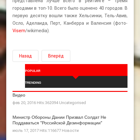
представлена лучше всего в рейтинге – тремя
городами в топ-10. Всего было оценено 40 городов. В
первую десятку вошли также Хельсинки, Тель-Авив,
Осло, Аделаида, Перт, Канберра и Валенсия (фото-
Visem
/wikimedia).
Назад
Вперёд
POPULAR
TRENDING
Видео
фев 20, 2016 Hits:362094
Uncategorised
Министр Обороны Дании Призвал Солдат Не
Поддаваться "российской Дезинформации"
июль 17, 2017 Hits:116677
Новости