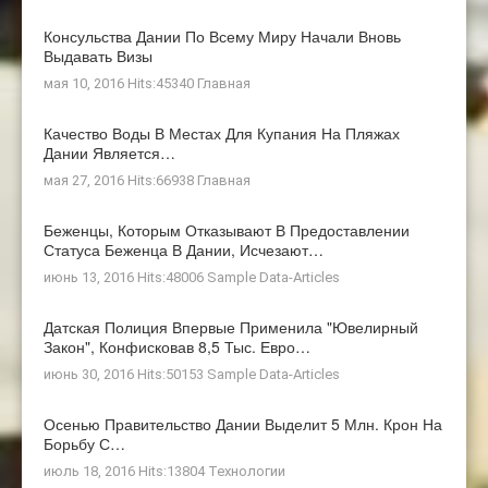
Консульства Дании По Всему Миру Начали Вновь
Выдавать Визы
мая 10, 2016 Hits:45340
Главная
Качество Воды В Местах Для Купания На Пляжах
Дании Является…
мая 27, 2016 Hits:66938
Главная
Беженцы, Которым Отказывают В Предоставлении
Статуса Беженца В Дании, Исчезают…
июнь 13, 2016 Hits:48006
Sample Data-Articles
Датская Полиция Впервые Применила "ювелирный
Закон", Конфисковав 8,5 Тыс. Евро…
июнь 30, 2016 Hits:50153
Sample Data-Articles
Осенью Правительство Дании Выделит 5 Млн. Крон На
Борьбу С…
июль 18, 2016 Hits:13804
Технологии