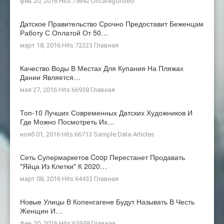
фев 20, 2016 Hits:75642
Uncategorised
Датское Правительство Срочно Предоставит Беженцам
Работу С Оплатой От 50…
март 18, 2016 Hits:72223
Главная
Качество Воды В Местах Для Купания На Пляжах
Дании Является…
мая 27, 2016 Hits:66938
Главная
Топ-10 Лучших Современных Датских Художников И
Где Можно Посмотреть Их…
нояб 01, 2016 Hits:66713
Sample Data-Articles
Сеть Супермаркетов Coop Перестанет Продавать
"яйца Из Клетки" К 2020…
март 08, 2016 Hits:64432
Главная
Новые Улицы В Копенгагене Будут Называть В Честь
Женщин И…
фев 20, 2016 Hits:63949
Главная