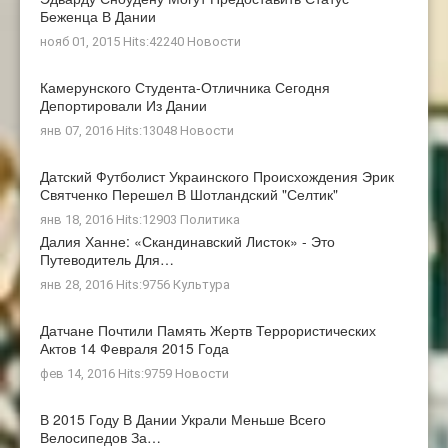
Беженца В Дании
нояб 01, 2015 Hits:42240
Новости
Камерунского Студента-Отличника Сегодня
Депортировали Из Дании
янв 07, 2016 Hits:13048
Новости
Датский Футболист Украинского Происхождения Эрик
Святченко Перешел В Шотландский "Селтик"
янв 18, 2016 Hits:12903
Политика
Далия Ханне: «Скандинавский Листок» - Это
Путеводитель Для…
янв 28, 2016 Hits:9756
Культура
Датчане Почтили Память Жертв Террористических
Актов 14 Февраля 2015 Года
фев 14, 2016 Hits:9759
Новости
В 2015 Году В Дании Украли Меньше Всего
Велосипедов За…