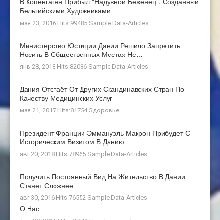
В Копенгаген Прибыл "Надувной Беженец", Созданный
Бельгийскими Художниками
мая 23, 2016 Hits:99485
Sample Data-Articles
Министерство Юстиции Дании Решило Запретить
Носить В Общественных Местах Не…
янв 28, 2018 Hits:82086
Sample Data-Articles
Дания Отстаёт От Других Скандинавских Стран По
Качеству Медицинских Услуг
мая 21, 2017 Hits:81754
Здоровье
Президент Франции Эммануэль Макрон Прибудет С
Историческим Визитом В Данию
авг 20, 2018 Hits:78965
Sample Data-Articles
Получить Постоянный Вид На Жительство В Дании
Станет Сложнее
авг 30, 2016 Hits:76552
Sample Data-Articles
О Нас