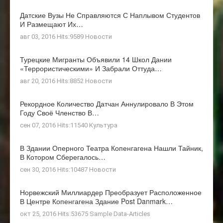
Датские Вузы Не Справляются С Наплывом Студентов
И Размещают Их…
авг 03, 2016 Hits:9589
Новости
Турецкие Мигранты Объявили 14 Школ Дании
«террористическими» И Забрали Оттуда…
авг 20, 2016 Hits:8852
Новости
Рекордное Количество Датчан Аннулировало В Этом
Году Своё Членство В…
сен 07, 2016 Hits:11540
Культура
В Здании Оперного Театра Копенгагена Нашли Тайник,
В Котором Сберегалось…
сен 30, 2016 Hits:10487
Новости
Норвежский Миллиардер Преобразует Расположенное
В Центре Копенгагена Здание Post Danmark…
окт 25, 2016 Hits:53675
Sample Data-Articles