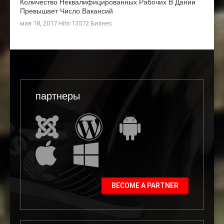
Количество Неквалифицированных Рабочих В Дании
Превышает Число Вакансий
мая 18, 2017 Hits:13572
Бизнес
партнеры
BECOME A PARTNER