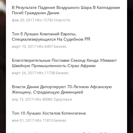
В Результате Падения Воздушного Шара В Каппадокии
Погиб Гражданин Дании
фев 20, 2017 Hits:13742
Новости
Топ-5 Лучших Компаний Европы,
Специализирующихся На Судебном PR
март 10, 2017 Hits:6497
Бизнес
Благотворительные Поставки Секонд-Хенда Убивают
Швейную Промышленность Стран Африки
март 26, 2017 Hits:11758
Бизнес
Власти Дании Депортируют 70-Летнюю Афганскую
Женщину, Страдающую Деменцией
апр 13, 2017 Hits:40083
Здоровье
Топ-10 Лучших Хостелов Копенгагена
мая 01, 2017 Hits:11813
Бизнес