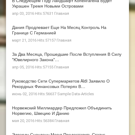
В Следующем Году Ландшафт Копенгагена Будет
Украшен Тремя Новыми Островами
апр 03, 2016 Hits:57631
Главная
Дания Продлевает Еще На Месяц Контроль На
Границе С Германией
март 21, 2016 Hits:57157
Главная
За Два Месяца, Прошедшие После Вступления В Силу
"ювелирного Закона"…
апр 05, 2016 Hits:57155
Главная
Руководство Сети Супермаркетов Aldi Заявило О
Рекордных Финансовых Потерях В…
июнь 02, 2016 Hits:56637
Sample Data-Articles
Норвежский Миллиардер Предложил Объединить
Норвегию, Швецию И Данию
мая 20, 2016 Hits:56384
Главная
Эдварду Сноудену Могут Предоставить Статус