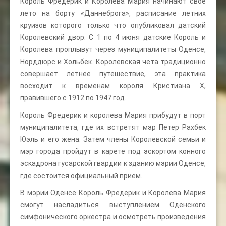
Король Фредерик и Королева Мария начинают свое
лето на борту «Даннеброга», расписание летних
круизов которого только что опубликовал датский
Королевский двор. С 1 по 4 июня датские Король и
Королева проплывут через муниципалитеты Оденсе,
Норддюрс и Хольбек. Королевская чета традиционно
совершает летнее путешествие, эта практика
восходит к временам короля Кристиана X,
правившего с 1912 по 1947 год.
Король Фредерик и королева Мария прибудут в порт
муниципалитета, где их встретят мэр Петер Рахбек
Юэль и его жена. Затем члены Королевской семьи и
мэр города пройдут в карете под эскортом конного
эскадрона гусарской гвардии к зданию мэрии Оденсе,
где состоится официальный прием.
В мэрии Оденсе Король Фредерик и Королева Мария
смогут насладиться выступлением Оденского
симфонического оркестра и осмотреть произведения