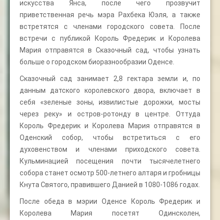
искусства Янса, после чего прозвучит
приветственная речь мэра Рахбека Юэля, а также
встретятся с членами городского совета. После
встречи с публикой Король Фредерик и Королева
Мария отправятся в Сказочный сад, чтобы узнать
больше о городском биоразнообразии Оденсе.
Сказочный сад занимает 2,8 гектара земли и, по
данным датского королевского двора, включает в
себя «зеленые зоны, извилистые дорожки, мосты
через реку» и остров-ротонду в центре. Оттуда
Король Фредерик и Королева Мария отправятся в
Оденский собор, чтобы встретиться с его
духовенством и членами приходского совета.
Кульминацией посещения почти тысячелетнего
собора станет осмотр 500-летнего алтаря и гробницы
Кнута Святого, правившего Данией в 1080-1086 годах.
После обеда в мэрии Оденсе Король Фредерик и
Королева Мария посетят Одинсколен,