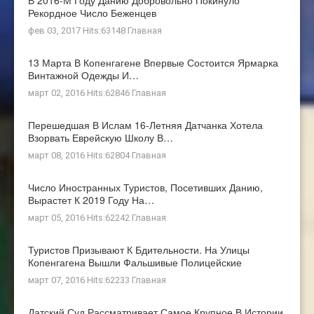
В 2016-М Году Данию Добровольно Покинуло
Рекордное Число Беженцев
фев 03, 2017 Hits:63148
Главная
13 Марта В Копенгагене Впервые Состоится Ярмарка
Винтажной Одежды И…
март 02, 2016 Hits:62846
Главная
Перешедшая В Ислам 16-Летняя Датчанка Хотела
Взорвать Еврейскую Школу В…
март 08, 2016 Hits:62804
Главная
Число Иностранных Туристов, Посетивших Данию,
Вырастет К 2019 Году На…
март 05, 2016 Hits:62242
Главная
Туристов Призывают К Бдительности. На Улицы
Копенгагена Вышли Фальшивые Полицейские
март 07, 2016 Hits:62233
Главная
Датский Суд Рассматривает Самое Крупное В Истории