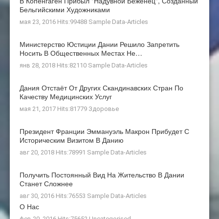
В Копенгаген Прибыл "Надувной Беженец", Созданный
Бельгийскими Художниками
мая 23, 2016 Hits:99488
Sample Data-Articles
Министерство Юстиции Дании Решило Запретить
Носить В Общественных Местах Не…
янв 28, 2018 Hits:82110
Sample Data-Articles
Дания Отстаёт От Других Скандинавских Стран По
Качеству Медицинских Услуг
мая 21, 2017 Hits:81779
Здоровье
Президент Франции Эммануэль Макрон Прибудет С
Историческим Визитом В Данию
авг 20, 2018 Hits:78991
Sample Data-Articles
Получить Постоянный Вид На Жительство В Дании
Станет Сложнее
авг 30, 2016 Hits:76553
Sample Data-Articles
О Нас
фев 20, 2016 Hits:75652
Uncategorised