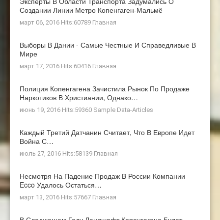
Эксперты В Области Транспорта Задумались О
Создании Линии Метро Копенгаген-Мальмё
март 06, 2016 Hits:60789
Главная
Выборы В Дании - Самые Честные И Справедливые В
Мире
март 17, 2016 Hits:60416
Главная
Полиция Копенгагена Зачистила Рынок По Продаже
Наркотиков В Христиании, Однако…
июнь 19, 2016 Hits:59360
Sample Data-Articles
Каждый Третий Датчанин Считает, Что В Европе Идет
Война С…
июль 27, 2016 Hits:58139
Главная
Несмотря На Падение Продаж В России Компании
Ecco Удалось Остаться…
март 13, 2016 Hits:57667
Главная
В Следующем Году Ландшафт Копенгагена Будет