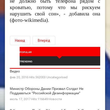
не должно быть телефона рядом с
кроватью, потому что мы рискуем
нарушить свой сон», - добавила она
(фото-wikimedia).
Назад
Вперёд
POPULAR
TRENDING
Видео
фев 20, 2016 Hits:362003
Uncategorised
Министр Обороны Дании Призвал Солдат Не
Поддаваться "российской Дезинформации"
июль 17, 2017 Hits:116649
Новости