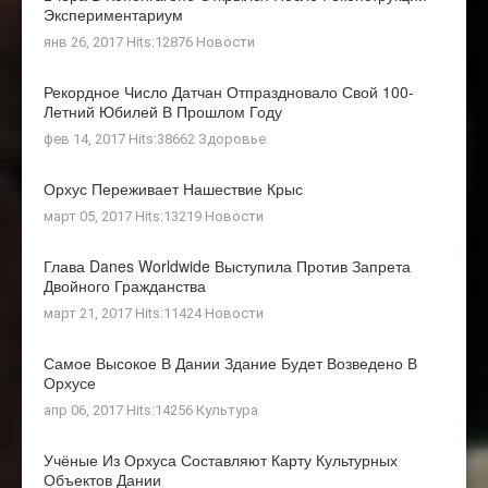
Экспериментариум
янв 26, 2017 Hits:12876
Новости
Рекордное Число Датчан Отпраздновало Свой 100-
Летний Юбилей В Прошлом Году
фев 14, 2017 Hits:38662
Здоровье
Орхус Переживает Нашествие Крыс
март 05, 2017 Hits:13219
Новости
Глава Danes Worldwide Выступила Против Запрета
Двойного Гражданства
март 21, 2017 Hits:11424
Новости
Самое Высокое В Дании Здание Будет Возведено В
Орхусе
апр 06, 2017 Hits:14256
Культура
Учёные Из Орхуса Составляют Карту Культурных
Объектов Дании