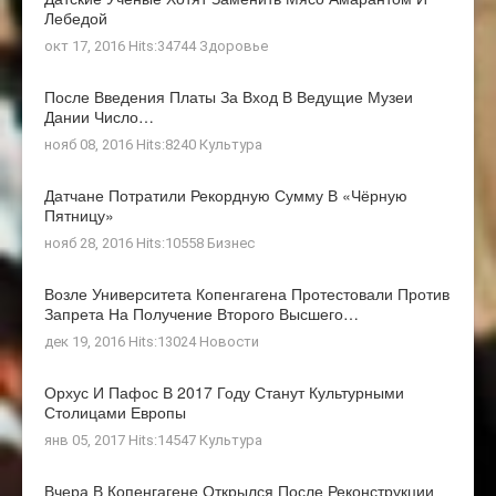
Лебедой
окт 17, 2016 Hits:34744
Здоровье
После Введения Платы За Вход В Ведущие Музеи
Дании Число…
нояб 08, 2016 Hits:8240
Культура
Датчане Потратили Рекордную Сумму В «Чёрную
Пятницу»
нояб 28, 2016 Hits:10558
Бизнес
Возле Университета Копенгагена Протестовали Против
Запрета На Получение Второго Высшего…
дек 19, 2016 Hits:13024
Новости
Орхус И Пафос В 2017 Году Станут Культурными
Столицами Европы
янв 05, 2017 Hits:14547
Культура
Вчера В Копенгагене Открылся После Реконструкции