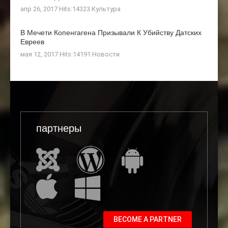
апр 26, 2017 Hits:14323
Культура
В Мечети Копенгагена Призывали К Убийству Датских
Евреев
мая 12, 2017 Hits:14191
Новости
партнеры
BECOME A PARTNER