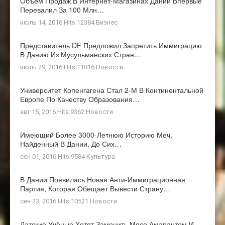
Объём Продаж В Интернет-Магазинах Дании Впервые
Перевалил За 100 Млн…
июль 14, 2016 Hits:12384
Бизнес
Представитель DF Предложил Запретить Иммиграцию
В Данию Из Мусульманских Стран…
июль 29, 2016 Hits:11816
Новости
Университет Копенгагена Стал 2-М В Континентальной
Европе По Качеству Образования…
авг 15, 2016 Hits:9362
Новости
Имеющий Более 3000-Летнюю Историю Меч,
Найденный В Дании, До Сих…
сен 01, 2016 Hits:9584
Культура
В Дании Появилась Новая Анти-Иммиграционная
Партия, Которая Обещает Вывести Страну…
сен 23, 2016 Hits:10521
Новости
Датские Учёные Хотят Заменить Мясо Амарантом И