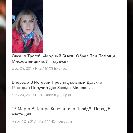
Оксана Трегуб: «Модный Бьюти-Образ При Помощи
Микроблейдинга И Татуажа»
фев 05, 2017 Hits:15133
Бизнес
Впервые В Истории Провинциальный Датский
Ресторан Получил Две Звезды Мишлен…
фев 23, 2017 Hits:13885
Культура
17 Марта В Центре Копенгагена Пройдёт Парад В
Честь Дня…
март 12, 2017 Hits:11146
Новости