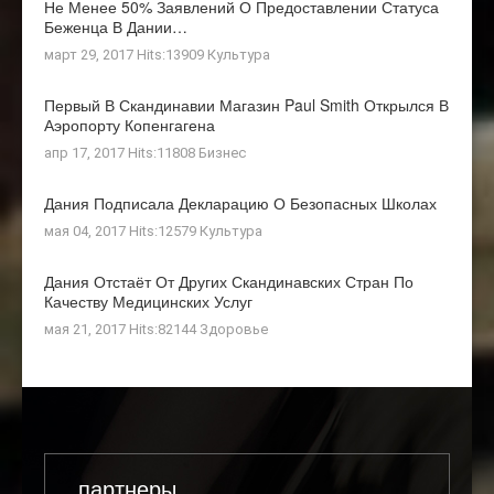
Не Менее 50% Заявлений О Предоставлении Статуса
Беженца В Дании…
март 29, 2017 Hits:13909
Культура
Первый В Скандинавии Магазин Paul Smith Открылся В
Аэропорту Копенгагена
апр 17, 2017 Hits:11808
Бизнес
Дания Подписала Декларацию О Безопасных Школах
мая 04, 2017 Hits:12579
Культура
Дания Отстаёт От Других Скандинавских Стран По
Качеству Медицинских Услуг
мая 21, 2017 Hits:82144
Здоровье
партнеры