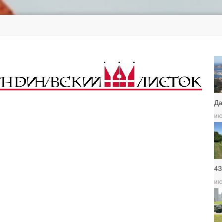
Д
ию
4
ию