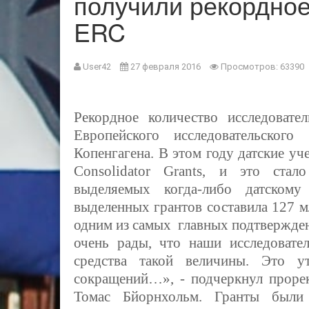
получили рекордное
ERC
User42
27 февраля 2016
Просмотров: 63390
Рекордное количество исследовате
Европейского исследовательског
Копенгагена. В этом году датские у
Consolidator Grants, и это ста
выделяемых когда-либо датском
выделенных грантов составила 127 м
одним из самых главных подтвержден
очень рады, что наши исследовател
средства такой величины. Это 
сокращений…», - подчеркнул прорек
Томас Бйорнхольм. Гранты были