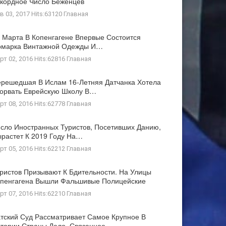
кордное Число Беженцев
в 03, 2017 Hits:63120
Главная
 Марта В Копенгагене Впервые Состоится
рмарка Винтажной Одежды И…
рт 02, 2016 Hits:62816
Главная
решедшая В Ислам 16-Летняя Датчанка Хотела
орвать Еврейскую Школу В…
рт 08, 2016 Hits:62778
Главная
сло Иностранных Туристов, Посетивших Данию,
растет К 2019 Году На…
рт 05, 2016 Hits:62212
Главная
ристов Призывают К Бдительности. На Улицы
пенгагена Вышли Фальшивые Полицейские
рт 07, 2016 Hits:62210
Главная
тский Суд Рассматривает Самое Крупное В
тории Страны Дело, Связанное…