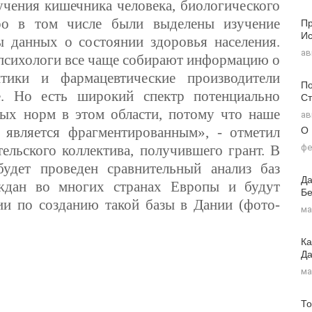
учения кишечника человека, биологического
Пр
ро в том числе были выделены изучение
Ис
 данных о состоянии здоровья населения.
ав
 психологи все чаще собирают информацию о
итики и фармацевтические производители
По
е. Но есть широкий спектр потенциально
Ст
ых норм в этом области, потому что наше
ав
О
является фрагментированным», - отметил
фе
ельского коллектива, получившего грант. В
будет проведен сравнительный анализ баз
Да
ждан во многих странах Европы и будут
Бе
и по созданию такой базы в Дании (фото-
ма
Ка
Д
ма
То