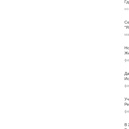
Г
но
Се
"я
ма
Но
Ж
фе
Да
Ис
фе
Уч
Ре
фе
В 