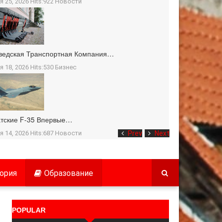
я 25, 2026 Hits:922
Новости
ведская Транспортная Компания…
я 18, 2026 Hits:530
Бизнес
тские F-35 Впервые…
я 14, 2026 Hits:687
Новости
Prev
Next
ория
Образование
POPULAR