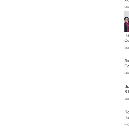
ма
Па
Се
ма
Эк
Со
ма
Вы
В
ма
По
На
ию