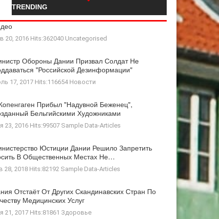
TRENDING
идео
в 20, 2016 Hits:362040
Uncategorised
нистр Обороны Дании Призвал Солдат Не
ддаваться "российской Дезинформации"
ль 17, 2017 Hits:116654
Новости
Копенгаген Прибыл "Надувной Беженец",
зданный Бельгийскими Художниками
я 23, 2016 Hits:99507
Sample Data-Articles
нистерство Юстиции Дании Решило Запретить
осить В Общественных Местах Не…
в 28, 2018 Hits:82192
Sample Data-Articles
ния Отстаёт От Других Скандинавских Стран По
честву Медицинских Услуг
я 21, 2017 Hits:81861
Здоровье