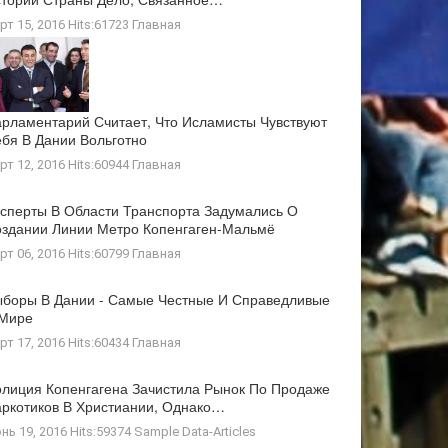
рт 15, 2016 Hits:61723
Главная
рламентарий Считает, Что Исламисты Чувствуют
бя В Дании Вольготно
рт 12, 2016 Hits:60944
Главная
сперты В Области Транспорта Задумались О
здании Линии Метро Копенгаген-Мальмё
рт 06, 2016 Hits:60799
Главная
боры В Дании - Самые Честные И Справедливые
 Мире
рт 17, 2016 Hits:60434
Главная
лиция Копенгагена Зачистила Рынок По Продаже
ркотиков В Христиании, Однако…
нь 19, 2016 Hits:59374
Sample Data-Articles