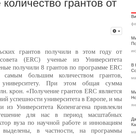
 количество грантов от
В
фе
Ми
По
льских грантов получили в этом году от
ию
о совета
(ERC)
ученые из Университета
В 
ченые получили 8 грантов по программе ERC
Со
ло самым большим количеством грантов,
ма
у университету. При этом общая сумма
лн. крон. «Получение грантов
ERC
является
Ми
Н
ий успешности университета в Европе, и мы
ян
и из Университета Копенгагена привлекли
утешение для нас в период масштабных
Да
тор вуза по научной работе и инновациям
Ка
 выделены, в частности, на программы
ма