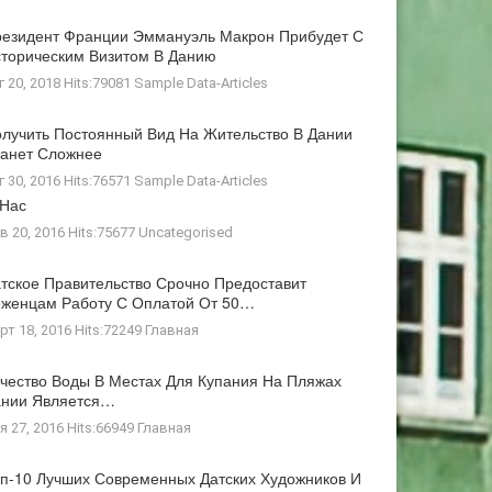
езидент Франции Эммануэль Макрон Прибудет С
торическим Визитом В Данию
г 20, 2018 Hits:79081
Sample Data-Articles
лучить Постоянный Вид На Жительство В Дании
анет Сложнее
г 30, 2016 Hits:76571
Sample Data-Articles
 Нас
в 20, 2016 Hits:75677
Uncategorised
тское Правительство Срочно Предоставит
женцам Работу С Оплатой От 50…
рт 18, 2016 Hits:72249
Главная
чество Воды В Местах Для Купания На Пляжах
ании Является…
я 27, 2016 Hits:66949
Главная
п-10 Лучших Современных Датских Художников И