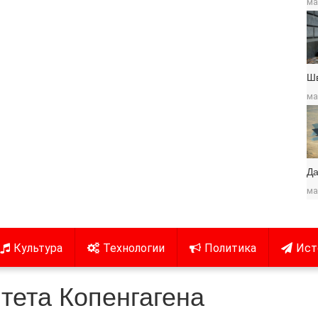
ма
Ш
ма
Да
ма
Культура
Технологии
Политика
Ист
тета Копенгагена