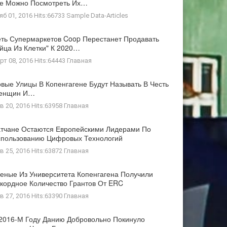
де Можно Посмотреть Их…
яб 01, 2016 Hits:66733
Sample Data-Articles
ть Супермаркетов Coop Перестанет Продавать
йца Из Клетки" К 2020…
рт 08, 2016 Hits:64443
Главная
вые Улицы В Копенгагене Будут Называть В Честь
енщин И…
в 20, 2016 Hits:63958
Главная
тчане Остаются Европейскими Лидерами По
пользованию Цифровых Технологий
в 25, 2016 Hits:63872
Главная
еные Из Университета Копенгагена Получили
кордное Количество Грантов От ERC
в 27, 2016 Hits:63390
Главная
2016-М Году Данию Добровольно Покинуло