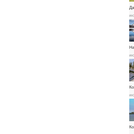
Да
ию
Н
ию
Ко
ию
К