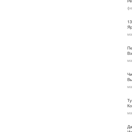
Ре
фе
13
Я
ма
Пе
Вз
ма
Чи
Вы
ма
Ту
Ко
ма
Да
Ис