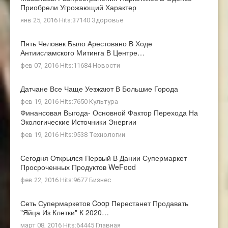
Приобрели Угрожающий Характер
янв 25, 2016 Hits:37140
Здоровье
Пять Человек Было Арестовано В Ходе
Антиисламского Митинга В Центре…
фев 07, 2016 Hits:11684
Новости
Датчане Все Чаще Уезжают В Большие Города
фев 19, 2016 Hits:7650
Культура
Финансовая Выгода- Основной Фактор Перехода На
Экологические Источники Энергии
фев 19, 2016 Hits:9538
Технологии
Сегодня Открылся Первый В Дании Супермаркет
Просроченных Продуктов WeFood
фев 22, 2016 Hits:9677
Бизнес
Сеть Супермаркетов Coop Перестанет Продавать
"яйца Из Клетки" К 2020…
март 08, 2016 Hits:64445
Главная