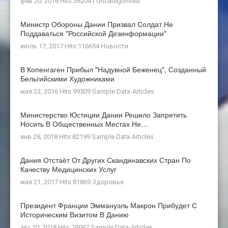
фев 20, 2016 Hits:362041
Uncategorised
Министр Обороны Дании Призвал Солдат Не
Поддаваться "российской Дезинформации"
июль 17, 2017 Hits:116654
Новости
В Копенгаген Прибыл "Надувной Беженец", Созданный
Бельгийскими Художниками
мая 23, 2016 Hits:99509
Sample Data-Articles
Министерство Юстиции Дании Решило Запретить
Носить В Общественных Местах Не…
янв 28, 2018 Hits:82199
Sample Data-Articles
Дания Отстаёт От Других Скандинавских Стран По
Качеству Медицинских Услуг
мая 21, 2017 Hits:81869
Здоровье
Президент Франции Эммануэль Макрон Прибудет С
Историческим Визитом В Данию
авг 20, 2018 Hits:79087
Sample Data-Articles