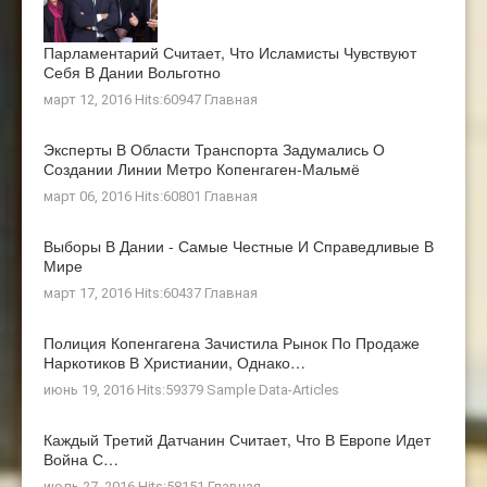
Парламентарий Считает, Что Исламисты Чувствуют
Себя В Дании Вольготно
март 12, 2016 Hits:60947
Главная
Эксперты В Области Транспорта Задумались О
Создании Линии Метро Копенгаген-Мальмё
март 06, 2016 Hits:60801
Главная
Выборы В Дании - Самые Честные И Справедливые В
Мире
март 17, 2016 Hits:60437
Главная
Полиция Копенгагена Зачистила Рынок По Продаже
Наркотиков В Христиании, Однако…
июнь 19, 2016 Hits:59379
Sample Data-Articles
Каждый Третий Датчанин Считает, Что В Европе Идет
Война С…
июль 27, 2016 Hits:58151
Главная