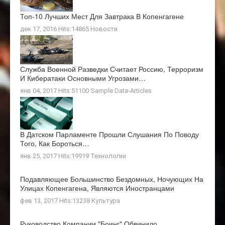
Топ-10 Лучших Мест Для Завтрака В Копенгагене
дек 17, 2016 Hits:14865
Новости
Служба Военной Разведки Считает Россию, Терроризм
И Кибератаки Основными Угрозами…
янв 04, 2017 Hits:51100
Sample Data-Articles
В Датском Парламенте Прошли Слушания По Поводу
Того, Как Бороться…
янв 25, 2017 Hits:19919
Технологии
Подавляющее Большинство Бездомных, Ночующих На
Улицах Копенгагена, Являются Иностранцами
фев 13, 2017 Hits:13238
Культура
Руководство Компании "Боинг" Обвинило