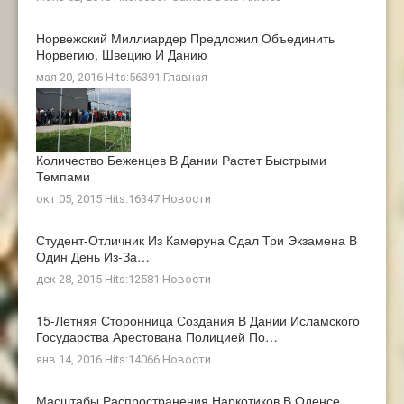
Норвежский Миллиардер Предложил Объединить
Норвегию, Швецию И Данию
мая 20, 2016 Hits:56391
Главная
Количество Беженцев В Дании Растет Быстрыми
Темпами
окт 05, 2015 Hits:16347
Новости
Студент-Отличник Из Камеруна Сдал Три Экзамена В
Один День Из-За…
дек 28, 2015 Hits:12581
Новости
15-Летняя Сторонница Создания В Дании Исламского
Государства Арестована Полицией По…
янв 14, 2016 Hits:14066
Новости
Масштабы Распространения Наркотиков В Оденсе