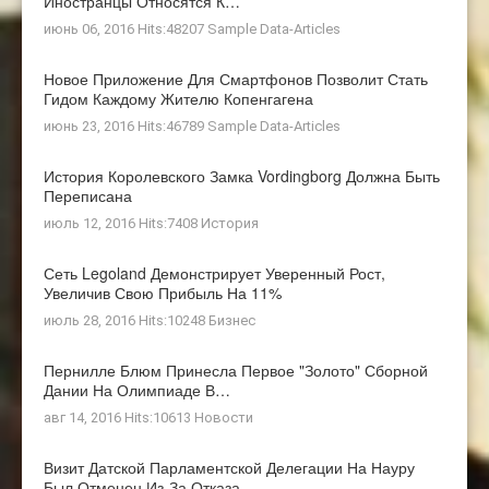
Иностранцы Относятся К…
июнь 06, 2016 Hits:48207
Sample Data-Articles
Новое Приложение Для Смартфонов Позволит Стать
Гидом Каждому Жителю Копенгагена
июнь 23, 2016 Hits:46789
Sample Data-Articles
История Королевского Замка Vordingborg Должна Быть
Переписана
июль 12, 2016 Hits:7408
История
Сеть Legoland Демонстрирует Уверенный Рост,
Увеличив Свою Прибыль На 11%
июль 28, 2016 Hits:10248
Бизнес
Пернилле Блюм Принесла Первое "золото" Сборной
Дании На Олимпиаде В…
авг 14, 2016 Hits:10613
Новости
Визит Датской Парламентской Делегации На Науру
Был Отменен Из-За Отказа…