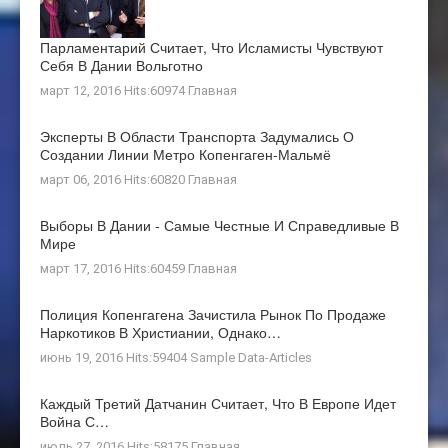
Парламентарий Считает, Что Исламисты Чувствуют
Себя В Дании Вольготно
март 12, 2016 Hits:60974
Главная
Эксперты В Области Транспорта Задумались О
Создании Линии Метро Копенгаген-Мальмё
март 06, 2016 Hits:60820
Главная
Выборы В Дании - Самые Честные И Справедливые В
Мире
март 17, 2016 Hits:60459
Главная
Полиция Копенгагена Зачистила Рынок По Продаже
Наркотиков В Христиании, Однако…
июнь 19, 2016 Hits:59404
Sample Data-Articles
Каждый Третий Датчанин Считает, Что В Европе Идет
Война С…
июль 27, 2016 Hits:58175
Главная