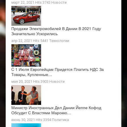
март 22, 2021 Hits:3743
Новости
Продажи Электромобилей В Дании В 2021 Году
Значительно Ускорились
апр 22, 2021 Hits:5441
Технологии
C 1 Июля Европейцам Придется Платить НДС За
Товары, Купленные…
мая 20, 2021 Hits:3903
Новости
Министр Иностранных Дел Дании Йеппе Кофод
Обсудит С Властями Марокко…
июнь 30, 2021 Hits:3394
Политика