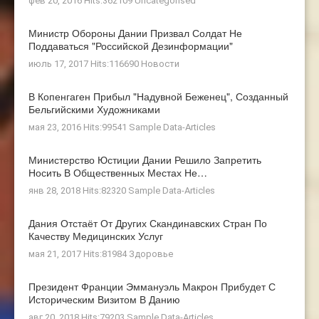
фев 20, 2016 Hits:362109
Uncategorised
Министр Обороны Дании Призвал Солдат Не
Поддаваться "российской Дезинформации"
июль 17, 2017 Hits:116690
Новости
В Копенгаген Прибыл "Надувной Беженец", Созданный
Бельгийскими Художниками
мая 23, 2016 Hits:99541
Sample Data-Articles
Министерство Юстиции Дании Решило Запретить
Носить В Общественных Местах Не…
янв 28, 2018 Hits:82320
Sample Data-Articles
Дания Отстаёт От Других Скандинавских Стран По
Качеству Медицинских Услуг
мая 21, 2017 Hits:81984
Здоровье
Президент Франции Эммануэль Макрон Прибудет С
Историческим Визитом В Данию
авг 20, 2018 Hits:79203
Sample Data-Articles