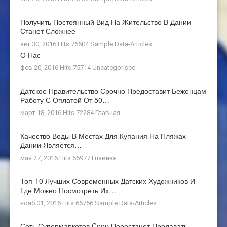
Получить Постоянный Вид На Жительство В Дании
Станет Сложнее
авг 30, 2016 Hits:76604
Sample Data-Articles
О Нас
фев 20, 2016 Hits:75714
Uncategorised
Датское Правительство Срочно Предоставит Беженцам
Работу С Оплатой От 50…
март 18, 2016 Hits:72284
Главная
Качество Воды В Местах Для Купания На Пляжах
Дании Является…
мая 27, 2016 Hits:66977
Главная
Топ-10 Лучших Современных Датских Художников И
Где Можно Посмотреть Их…
нояб 01, 2016 Hits:66756
Sample Data-Articles
Сеть Супермаркетов Coop Перестанет Продавать