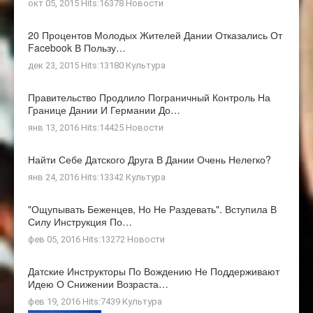
окт 05, 2015 Hits:16378
Новости
20 Процентов Молодых Жителей Дании Отказались От
Facebook В Пользу…
дек 23, 2015 Hits:13180
Культура
Правительство Продлило Пограничный Контроль На
Границе Дании И Германии До…
янв 13, 2016 Hits:14425
Новости
Найти Себе Датского Друга В Дании Очень Нелегко?
янв 24, 2016 Hits:13342
Культура
"Ощупывать Беженцев, Но Не Раздевать". Вступила В
Силу Инструкция По…
фев 05, 2016 Hits:13272
Новости
Датские Инструкторы По Вождению Не Поддерживают
Идею О Снижении Возраста…
фев 19, 2016 Hits:7439
Культура