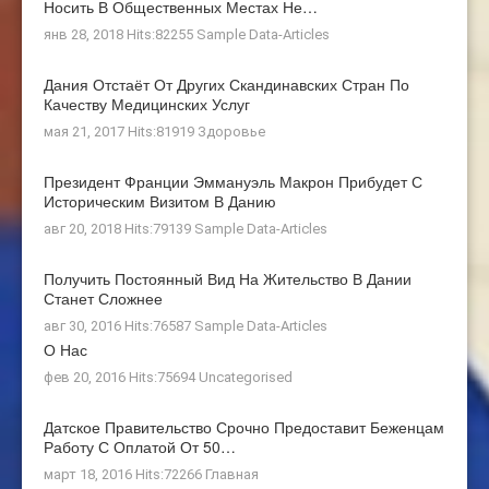
Носить В Общественных Местах Не…
янв 28, 2018 Hits:82255
Sample Data-Articles
Дания Отстаёт От Других Скандинавских Стран По
Качеству Медицинских Услуг
мая 21, 2017 Hits:81919
Здоровье
Президент Франции Эммануэль Макрон Прибудет С
Историческим Визитом В Данию
авг 20, 2018 Hits:79139
Sample Data-Articles
Получить Постоянный Вид На Жительство В Дании
Станет Сложнее
авг 30, 2016 Hits:76587
Sample Data-Articles
О Нас
фев 20, 2016 Hits:75694
Uncategorised
Датское Правительство Срочно Предоставит Беженцам
Работу С Оплатой От 50…
март 18, 2016 Hits:72266
Главная