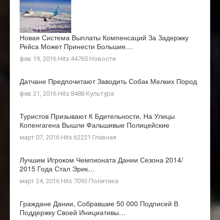
Новая Система Выплаты Компенсаций За Задержку
Рейса Может Принести Большие…
фев 19, 2016 Hits:44765
Новости
Датчане Предпочитают Заводить Собак Мелких Пород
фев 21, 2016 Hits:8488
Культура
Туристов Призывают К Бдительности. На Улицы
Копенгагена Вышли Фальшивые Полицейские
март 07, 2016 Hits:62221
Главная
Лучшим Игроком Чемпионата Дании Сезона 2014/
2015 Года Стал Эрик…
март 24, 2016 Hits:7093
Политика
Граждане Дании, Собравшие 50 000 Подписей В
Поддержку Своей Инициативы…