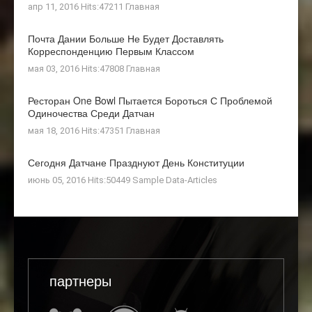
апр 11, 2016 Hits:47211
Главная
Почта Дании Больше Не Будет Доставлять
Корреспонденцию Первым Классом
мая 03, 2016 Hits:47808
Главная
Ресторан One Bowl Пытается Бороться С Проблемой
Одиночества Среди Датчан
мая 18, 2016 Hits:47351
Главная
Сегодня Датчане Празднуют День Конституции
июнь 05, 2016 Hits:50449
Sample Data-Articles
партнеры