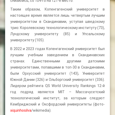
снизились, со 104-го на 121-е место.
Таким образом, Копенгагенский университет в
настоящее время является лишь четвертым лучшим
университетом в Скандинавии, уступая шведскому
трио: Королевскому технологическому институту (73),
Лундскому университету (85) и Упсальскому
университету (105).
В 2022 и 2023 годах Копенгагенский университет был
лучшим учебным заведением в Скандинавских
странах. Единственными другими датскими
университетами, попавшими в топ-30 в Скандинавии,
были Орхусский университет (143), Университет
Южной Дании (326) и Ольборгский университет (336).
Лидером рейтинга QS World University Rankings 12-й
год подряд является MIT – Массачусетский
технологический институт, за которым следуют
Кембриджский и Оксфордский университеты (фото-
xiquinhosilva
/wikimedia).