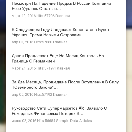
Несмотря На Падение Продаж В России Компании
Ecco Удалось Остаться…
март 13, 2016 Hits:57706
Главная
В Следующем Году Ландшафт Копенгагена Будет
Украшен Тремя Новыми Островами
апр 03, 2016 Hits:57668
Главная
Дания Продлевает Еще На Месяц Контроль На
Границе С Германией
март 21, 2016 Hits:57197
Главная
За Два Месяца, Прошедшие После Вступления В Силу
"ювелирного Закона"…
апр 05, 2016 Hits:57192
Главная
Руководство Сети Супермаркетов Aldi Заявило О
Рекордных Финансовых Потерях В…
июнь 02, 2016 Hits:56684
Sample Data-Articles