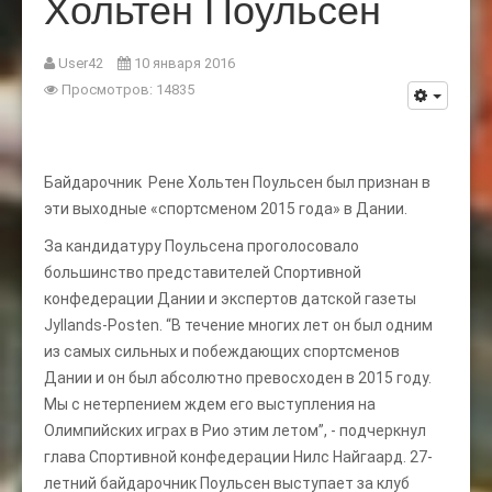
Хольтен Поульсен
User42
10 января 2016
Просмотров: 14835
Байдарочник Рене Хольтен Поульсен был признан в
эти выходные «спортсменом 2015 года» в Дании.
За кандидатуру Поульсена проголосовало
большинство представителей Спортивной
конфедерации Дании и экспертов датской газеты
Jyllands-Posten. “В течение многих лет он был одним
из самых сильных и побеждающих спортсменов
Дании и он был абсолютно превосходен в 2015 году.
Мы с нетерпением ждем его выступления на
Олимпийских играх в Рио этим летом”, - подчеркнул
глава Спортивной конфедерации Нилс Найгаард. 27-
летний байдарочник Поульсен выступает за клуб