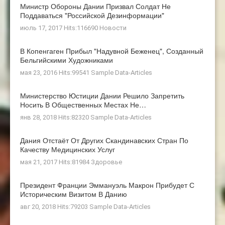
Министр Обороны Дании Призвал Солдат Не
Поддаваться "российской Дезинформации"
июль 17, 2017 Hits:116690
Новости
В Копенгаген Прибыл "Надувной Беженец", Созданный
Бельгийскими Художниками
мая 23, 2016 Hits:99541
Sample Data-Articles
Министерство Юстиции Дании Решило Запретить
Носить В Общественных Местах Не…
янв 28, 2018 Hits:82320
Sample Data-Articles
Дания Отстаёт От Других Скандинавских Стран По
Качеству Медицинских Услуг
мая 21, 2017 Hits:81984
Здоровье
Президент Франции Эммануэль Макрон Прибудет С
Историческим Визитом В Данию
авг 20, 2018 Hits:79203
Sample Data-Articles