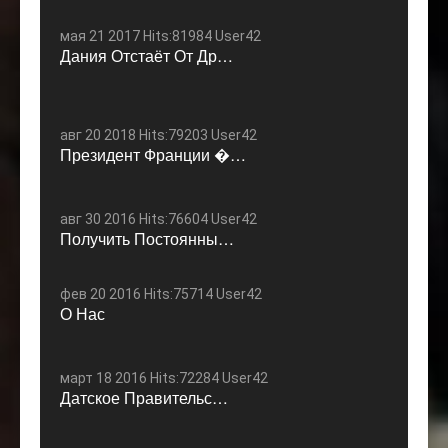
мая 21 2017 Hits:81984 User42
Дания Отстаёт От Др…
авг 20 2018 Hits:79203 User42
Президент Франции �…
авг 30 2016 Hits:76604 User42
Получить Постоянны…
фев 20 2016 Hits:75714 User42
О Нас
март 18 2016 Hits:72284 User42
Датское Правительс…