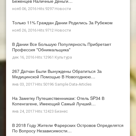
Беженцев Наличные Деньги…
нояб 06, 2016 Hits:9297
Новости
Только 11% Граждан Дании Родились За Рубежом
нояб 26, 2016 Hits:9712
Новости
В Дании Все Большую Популярность Прибретает
Профессия "обнимальщика"
дек 16, 2016 Hits:12961
Культура
267 Датчан Были Вынуждены Обратиться За
Медицинской Помощью В Новогоднюю…
янв 03, 2017 Hits:50196
Sample Data-Articles
На Заметку Путешественникам: Отель SP34 В
Копенгагене, Имеющий Самый Лучший…
янв 24, 2017 Hits:12423
Бизнес
В 2018 Году Жители Фарерских Островов Определятся
По Вопросу Независимости…