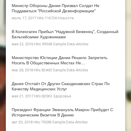
Министр Обороны Дании Призвал Солдат Не
Поддаваться "российской Дезинформации"
июль 17, 2017 Hits:116726
Новости
В Копенгаген Прибыл "Надувной Беженец", Созданный
Бельгийскими Художниками
мая 23, 2016 Hits:99548
Sample Data-Articles
Министерство Юстиции Дании Решило Запретить
Носить В Общественных Местах Не…
янв 28, 2018 Hits:82400
Sample Data-Articles
Дания Отстаёт От Других Скандинавских Стран По
Качеству Медицинских Услуг
мая 21, 2017 Hits:82063
Здоровье
Президент Франции Эммануэль Макрон Прибудет С
Историческим Визитом В Данию
авг 20, 2018 Hits:79288
Sample Data-Articles