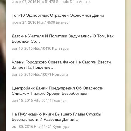
июль 07, 2016 Hits:51475
Sample Data-Articles
Топ-10 Экспортных Отраслей Экономики Дании
июль 24, 2016 Hits:14639
Бизнес
Датские Учителя И Политики Задумались О Том, Как
Бороться Со…
авг 10, 2016 Hits:10410
Культура
Члены Городского Совета Факсе Не Смогли Ввести
Запрет На Ношение…
авг 26, 2016 Hits:10071
Новости
Центробанк Дании Предупредил Об Опасности
Слишком Низкого Уровня Безработицы
сен 15, 2016 Hits:50441
Главная
На Публикацию Книги Бывшего Главы Службы
Безопасности И Разведки Дании…
окт 08, 2016 Hits:11421
Культура