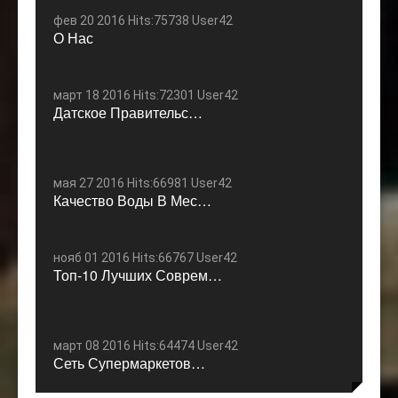
фев 20 2016 Hits:75738 User42
О Нас
март 18 2016 Hits:72301 User42
Датское Правительс…
мая 27 2016 Hits:66981 User42
Качество Воды В Мес…
нояб 01 2016 Hits:66767 User42
Топ-10 Лучших Соврем…
март 08 2016 Hits:64474 User42
Сеть Супермаркетов…