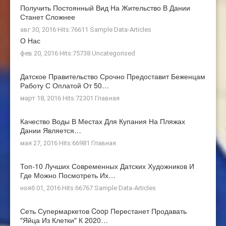
Получить Постоянный Вид На Жительство В Дании
Станет Сложнее
авг 30, 2016 Hits:76611
Sample Data-Articles
О Нас
фев 20, 2016 Hits:75738
Uncategorised
Датское Правительство Срочно Предоставит Беженцам
Работу С Оплатой От 50…
март 18, 2016 Hits:72301
Главная
Качество Воды В Местах Для Купания На Пляжах
Дании Является…
мая 27, 2016 Hits:66981
Главная
Топ-10 Лучших Современных Датских Художников И
Где Можно Посмотреть Их…
нояб 01, 2016 Hits:66767
Sample Data-Articles
Сеть Супермаркетов Coop Перестанет Продавать
"яйца Из Клетки" К 2020…