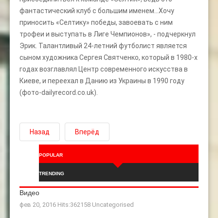
фантастический клуб с большим именем…Хочу
приносить «Селтику» победы, завоевать с ним
трофеи и выступать в Лиге Чемпионов», - подчеркнул
Эрик. Талантливый 24-летний футболист является
сыном художника Сергея Святченко, который в 1980-х
годах возглавлял Центр современного искусства в
Киеве, и переехал в Данию из Украины в 1990 году
(фото-dailyrecord.co.uk).
Назад
Вперёд
POPULAR
TRENDING
Видео
фев 20, 2016 Hits:362158
Uncategorised