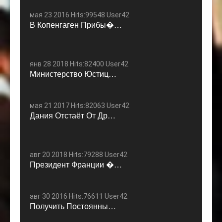
мая 23 2016 Hits:99548 User42
В Копенгаген Прибы�…
янв 28 2018 Hits:82400 User42
Министерство Юстиц…
мая 21 2017 Hits:82063 User42
Дания Отстаёт От Др…
авг 20 2018 Hits:79288 User42
Президент Франции �…
авг 30 2016 Hits:76611 User42
Получить Постоянны…