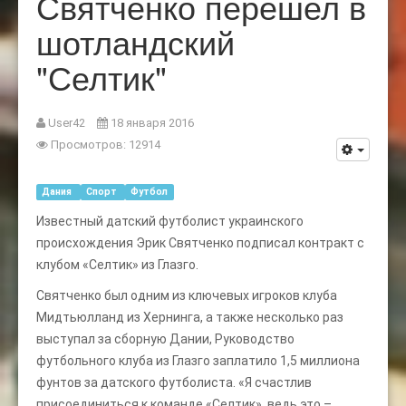
Святченко перешел в
шотландский
"Селтик"
User42
18 января 2016
Просмотров: 12914
Дания
Спорт
Футбол
Известный датский футболист украинского
происхождения Эрик Святченко подписал контракт с
клубом «Селтик» из Глазго.
Святченко был одним из ключевых игроков клуба
Мидтьюлланд из Хернинга, а также несколько раз
выступал за сборную Дании, Руководство
футбольного клуба из Глазго заплатило 1,5 миллиона
фунтов за датского футболиста. «Я счастлив
присоединиться к команде «Селтик», ведь это –