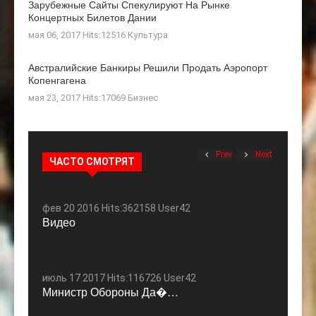
Зарубежные Сайты Спекулируют На Рынке
Концертных Билетов Дании
мая 06, 2017 Hits:12516
Культура
Австралийские Банкиры Решили Продать Аэропорт
Копенгагена
мая 23, 2017 Hits:17069
Бизнес
Prev
Next
ЧАСТО СМОТРЯТ
фев 20 2016 Hits:362158 User42
Видео
июль 17 2017 Hits:116726 User42
Министр Обороны Да�…