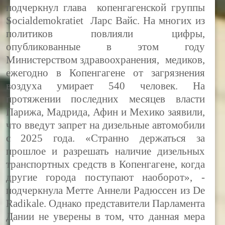
подчеркнул глава копенгагенской группы
Socialdemokratiet Ларс Вайс. На многих из
политиков повлияли цифры,
опубликованные в этом году
Министерством здравоохранения, медиков,
ежегодно в Копенгагене от загрязнения
воздуха умирает 540 человек. На
протяжении последних месяцев власти
Парижа, Мадрида, Афин и Мехико заявили,
что введут запрет на дизельные автомобили
с 2025 года. «Странно держаться за
прошлое и разрешать наличие дизельных
транспортных средств в Копенгагене, когда
другие города поступают наоборот», -
подчеркнула Метте Аннели Радюссен из
De
Radikale.
Однако представители Парламента
Дании не уверены в том, что данная мера