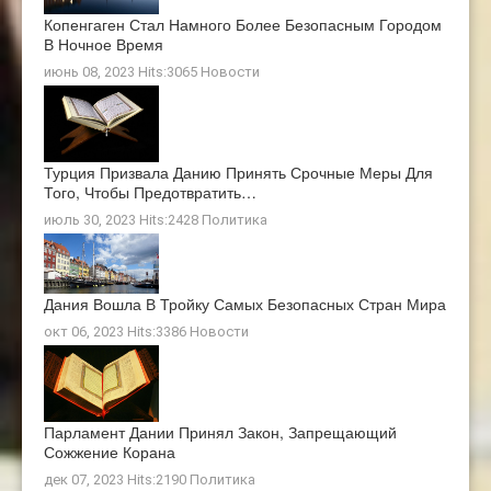
Копенгаген Стал Намного Более Безопасным Городом
В Ночное Время
июнь 08, 2023 Hits:3065
Новости
Турция Призвала Данию Принять Срочные Меры Для
Того, Чтобы Предотвратить…
июль 30, 2023 Hits:2428
Политика
Дания Вошла В Тройку Самых Безопасных Стран Мира
окт 06, 2023 Hits:3386
Новости
Парламент Дании Принял Закон, Запрещающий
Сожжение Корана
дек 07, 2023 Hits:2190
Политика