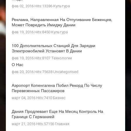
фев 02, 2016 Hits:13286
Культура
Реклама, Направленная На Отпугивание Беженцев,
Может Повредить Имиджу Дании
фев 19, 2016 Hits:8450
Культура
100 Дополнительных Станций Для Зарядки
Электромобилей Установят В Дании
фев 19, 2016 Hits:8107
Технологии
О Нас
фев 20, 2016 Hits:75638
Uncategorised
Аэропорт Копенгагена Побил Рекорд По Числу
Перевезенных Пассажиров
март 04, 2016 Hits:7410
Бизнес
Дания Продлевает Еще На Месяц Контроль На
Границе С Германией
март 21, 2016 Hits:57156
Главная