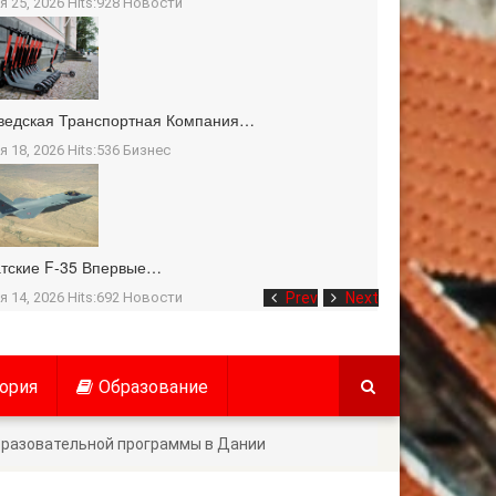
я 25, 2026 Hits:928
Новости
ведская Транспортная Компания…
я 18, 2026 Hits:536
Бизнес
тские F-35 Впервые…
я 14, 2026 Hits:692
Новости
Prev
Next
ория
Образование
бразовательной программы в Дании