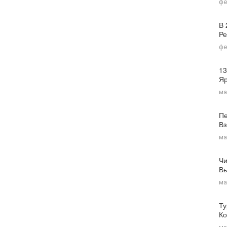
фе
В 
Ре
фе
13
Я
ма
Пе
Вз
ма
Чи
Вы
ма
Ту
Ко