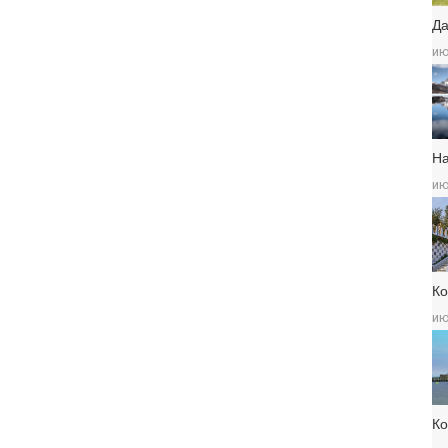
Да
ию
Н
ию
Ко
ию
К