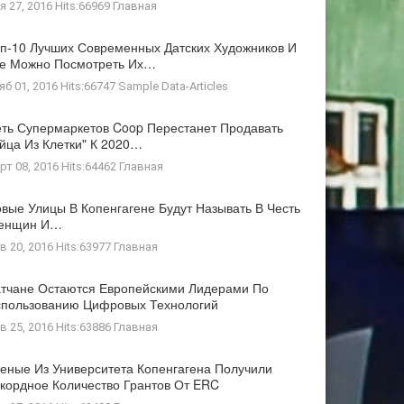
я 27, 2016 Hits:66969
Главная
п-10 Лучших Современных Датских Художников И
де Можно Посмотреть Их…
яб 01, 2016 Hits:66747
Sample Data-Articles
ть Супермаркетов Coop Перестанет Продавать
йца Из Клетки" К 2020…
рт 08, 2016 Hits:64462
Главная
вые Улицы В Копенгагене Будут Называть В Честь
енщин И…
в 20, 2016 Hits:63977
Главная
тчане Остаются Европейскими Лидерами По
пользованию Цифровых Технологий
в 25, 2016 Hits:63886
Главная
еные Из Университета Копенгагена Получили
кордное Количество Грантов От ERC