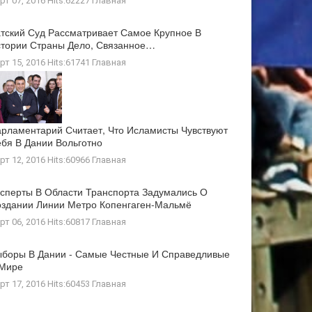
рт 07, 2016 Hits:62227
Главная
тский Суд Рассматривает Самое Крупное В
тории Страны Дело, Связанное…
рт 15, 2016 Hits:61741
Главная
рламентарий Считает, Что Исламисты Чувствуют
бя В Дании Вольготно
рт 12, 2016 Hits:60966
Главная
сперты В Области Транспорта Задумались О
здании Линии Метро Копенгаген-Мальмё
рт 06, 2016 Hits:60817
Главная
боры В Дании - Самые Честные И Справедливые
 Мире
рт 17, 2016 Hits:60453
Главная