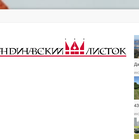
Д
ию
4
ию