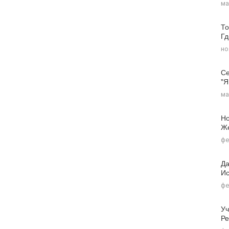
ма
То
Г
но
Се
"я
ма
Но
Ж
фе
Да
Ис
фе
Уч
Ре