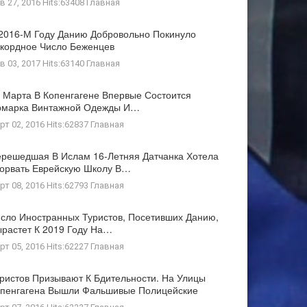
в 27, 2016 Hits:63408
Главная
2016-М Году Данию Добровольно Покинуло
кордное Число Беженцев
в 03, 2017 Hits:63140
Главная
 Марта В Копенгагене Впервые Состоится
рмарка Винтажной Одежды И…
рт 02, 2016 Hits:62837
Главная
решедшая В Ислам 16-Летняя Датчанка Хотела
орвать Еврейскую Школу В…
рт 08, 2016 Hits:62793
Главная
сло Иностранных Туристов, Посетивших Данию,
растет К 2019 Году На…
рт 05, 2016 Hits:62227
Главная
ристов Призывают К Бдительности. На Улицы
пенгагена Вышли Фальшивые Полицейские