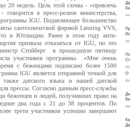
Да
до 20 недель. Цель этой схемы - «привлечь
Ка
 говорится в пресс-релизе министерства,
ма
программы IGU. Подавляющее большинство
няты сантехнической фирмой Løsning VVS,
Пр
Ис
что в Ютландии. Ранее в этом году анти-
ав
артия призвала отказаться от IGU, но это
Министр Стойберг в прошедшую пятницу
По
числа участников программы. «Мне очень
Ст
время с беженцами подписано более 1500
ав
рамма IGU является отправной точкой для
О
а также датского языка и нашей датской
фе
и для прессы. Согласно данным пресс-службы
Да
еди беженцев и людей, получивших право на
Бе
едние два года с 21 до 38 процентов. По
ма
олее трети участников успешно завершают
Ка
Д