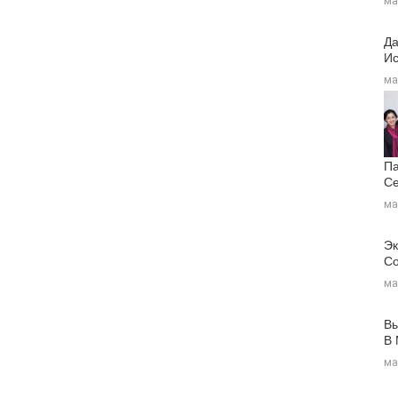
ма
Да
Ис
ма
Па
Се
ма
Эк
Со
ма
Вы
В
ма