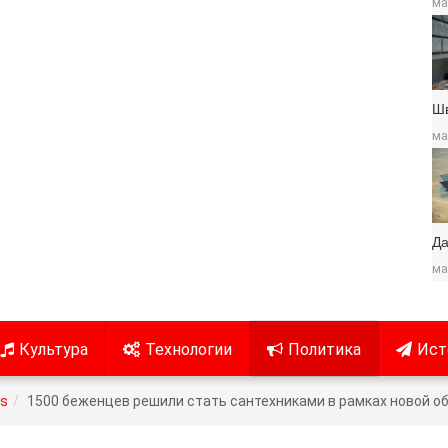
ма
Ш
ма
Да
ма
Культура
Технологии
Политика
Ист
es
1500 беженцев решили стать сантехниками в рамках новой о