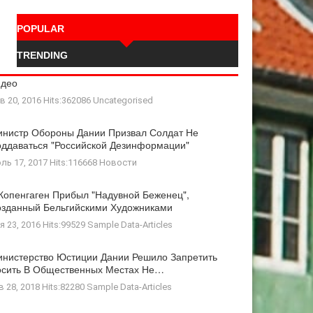
POPULAR
TRENDING
идео
в 20, 2016 Hits:362086
Uncategorised
нистр Обороны Дании Призвал Солдат Не
ддаваться "российской Дезинформации"
ль 17, 2017 Hits:116668
Новости
Копенгаген Прибыл "Надувной Беженец",
зданный Бельгийскими Художниками
я 23, 2016 Hits:99529
Sample Data-Articles
нистерство Юстиции Дании Решило Запретить
осить В Общественных Местах Не…
в 28, 2018 Hits:82280
Sample Data-Articles