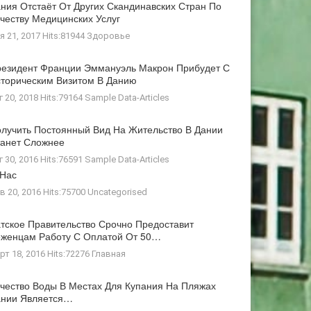
ния Отстаёт От Других Скандинавских Стран По
честву Медицинских Услуг
я 21, 2017 Hits:81944
Здоровье
езидент Франции Эммануэль Макрон Прибудет С
торическим Визитом В Данию
г 20, 2018 Hits:79164
Sample Data-Articles
лучить Постоянный Вид На Жительство В Дании
анет Сложнее
г 30, 2016 Hits:76591
Sample Data-Articles
 Нас
в 20, 2016 Hits:75700
Uncategorised
тское Правительство Срочно Предоставит
женцам Работу С Оплатой От 50…
рт 18, 2016 Hits:72276
Главная
чество Воды В Местах Для Купания На Пляжах
ании Является…