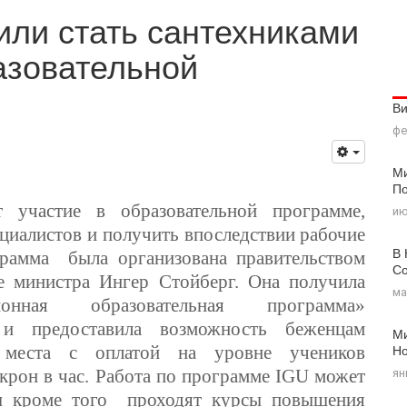
ли стать сантехниками
азовательной
В
фе
Ми
По
 участие в образовательной программе,
ию
циалистов и получить впоследствии рабочие
В 
грамма была организована правительством
Со
е министра Ингер Стойберг. Она получила
ма
онная образовательная программа»
U) и предоставила возможность беженцам
Ми
Н
е места с оплатой на уровне учеников
 крон в час. Работа по программе IGU может
ян
цы кроме того проходят курсы повышения