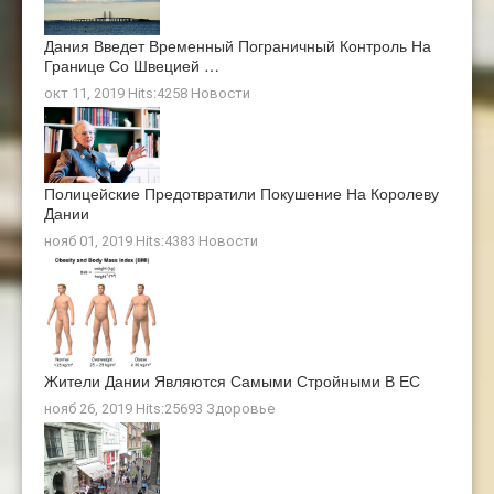
Дания Введет Временный Пограничный Контроль На
Границе Со Швецией …
окт 11, 2019 Hits:4258
Новости
Полицейские Предотвратили Покушение На Королеву
Дании
нояб 01, 2019 Hits:4383
Новости
Жители Дании Являются Самыми Стройными В ЕС
нояб 26, 2019 Hits:25693
Здоровье