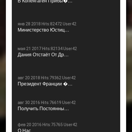
В Копенгаген Прибы�…
янв 28 2018 Hits:82472 User42
Министерство Юстиц…
мая 21 2017 Hits:82134 User42
Дания Отстаёт От Др…
авг 20 2018 Hits:79362 User42
Президент Франции �…
авг 30 2016 Hits:76619 User42
Получить Постоянны…
фев 20 2016 Hits:75765 User42
О Нас