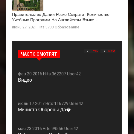
Правительство Дании Резко Сократит Количество
Учебных Программ На Английском Языке…
июнь 27, 2021 Hits:3733
Образование
Prev
Next
ЧАСТО СМОТРЯТ
фев 20 2016 Hits:362207 User42
Видео
июль 17 2017 Hits:116729 User42
Министр Обороны Да�…
мая 23 2016 Hits:99556 User42