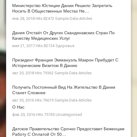
Министерство Юстиции Дании Решило Запретить
Носить В Общественных Местах Не…
янв 28, 2018 Hits:82472
Sample Data-Articles
Дания Отстаёт От Других Скандинавских Стран По
Качеству Медицинских Услуг
мая 21, 2017 Hits:82134
Здоровье
Президент Франции Эммануэль Макрон Прибудет С
Историческим Визитом В Данию
авг 20, 2018 Hits:79362
Sample Data-Articles
Получить Постоянный Вид На Жительство В Дании
Станет Сложнее
авг 30, 2016 Hits:76619
Sample Data-Articles
О Нас
фев 20, 2016 Hits:75765
Uncategorised
Датское Правительство Срочно Предоставит Беженцам
Работу С Оплатой От 50…