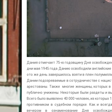
Дания отмечает 75-ю годовщину Дня освобожден
дни мая 1945 года Данию освободили английские в
ото же день завершилось взяти в плен полумилли
Дании подозреваемые в сотрудничестве с нациста
арестованы. Также многие женщины, которых в 
публично унижены. Некоторые были раздеты и в
Всего было выявлено 40 000 человек, из которых 
противником в судебном порядке. Как и всегда
вечером в ознаменование Дня освобожден