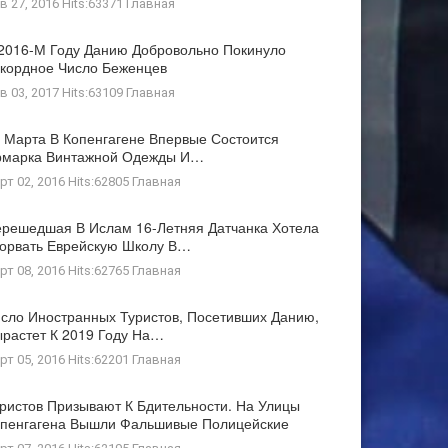
в 27, 2016 Hits:63371
Главная
2016-М Году Данию Добровольно Покинуло
кордное Число Беженцев
в 03, 2017 Hits:63109
Главная
 Марта В Копенгагене Впервые Состоится
рмарка Винтажной Одежды И…
рт 02, 2016 Hits:62805
Главная
решедшая В Ислам 16-Летняя Датчанка Хотела
орвать Еврейскую Школу В…
рт 08, 2016 Hits:62765
Главная
сло Иностранных Туристов, Посетивших Данию,
растет К 2019 Году На…
рт 05, 2016 Hits:62201
Главная
ристов Призывают К Бдительности. На Улицы
пенгагена Вышли Фальшивые Полицейские