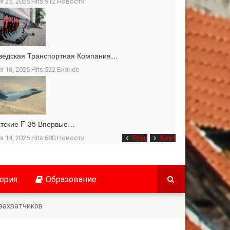
я 25, 2026 Hits:912
Новости
ведская Транспортная Компания…
я 18, 2026 Hits:522
Бизнес
тские F-35 Впервые…
я 14, 2026 Hits:680
Новости
Prev
Next
ория
Образование
захватчиков