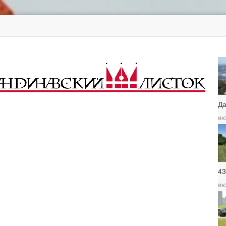
Д
ию
4
ию