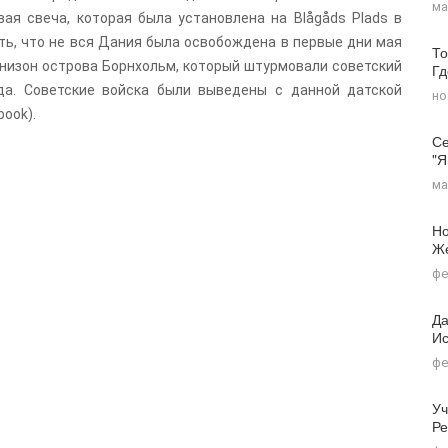
ма
овая свеча, которая была установлена на Blågåds Plads в
ить, что не вся Дания была освобождена в первые дни мая
То
рнизон острова Борнхольм, который штурмовали советский
Г
да. Советские войска были выведены с данной датской
но
book).
Се
"я
ма
Но
Ж
фе
Да
Ис
фе
Уч
Ре