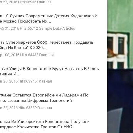
я 27, 2016 Hits:66935
Главная
п-10 Лучших Современных Датских Художников И
де Можно Посмотреть Их…
яб 01, 2016 Hits:66712
Sample Data-Articles
ть Супермаркетов Coop Перестанет Продавать
йца Из Клетки" К 2020…
рт 08, 2016 Hits:64432
Главная
вые Улицы В Копенгагене Будут Называть В Честь
енщин И…
в 20, 2016 Hits:63946
Главная
тчане Остаются Европейскими Лидерами По
пользованию Цифровых Технологий
в 25, 2016 Hits:63859
Главная
еные Из Университета Копенгагена Получили
кордное Количество Грантов От ERC