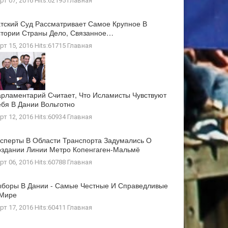
рт 07, 2016 Hits:62195
Главная
тский Суд Рассматривает Самое Крупное В
тории Страны Дело, Связанное…
рт 15, 2016 Hits:61715
Главная
рламентарий Считает, Что Исламисты Чувствуют
бя В Дании Вольготно
рт 12, 2016 Hits:60934
Главная
сперты В Области Транспорта Задумались О
здании Линии Метро Копенгаген-Мальмё
рт 06, 2016 Hits:60788
Главная
боры В Дании - Самые Честные И Справедливые
 Мире
рт 17, 2016 Hits:60411
Главная