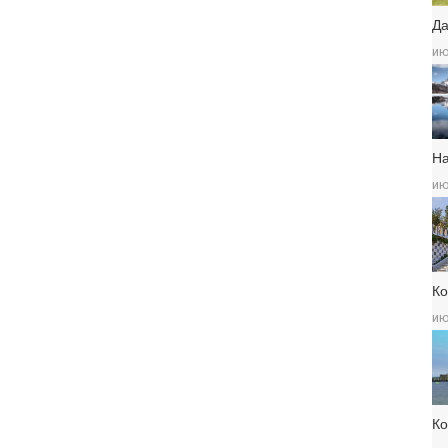
Да
ию
Н
ию
Ко
ию
К