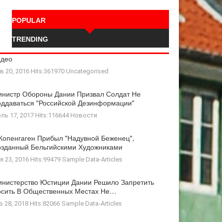
POPULAR
TRENDING
идео
в 20, 2016 Hits:361970
Uncategorised
нистр Обороны Дании Призвал Солдат Не
ддаваться "российской Дезинформации"
ль 17, 2017 Hits:116644
Новости
Копенгаген Прибыл "Надувной Беженец",
зданный Бельгийскими Художниками
я 23, 2016 Hits:99479
Sample Data-Articles
нистерство Юстиции Дании Решило Запретить
осить В Общественных Местах Не…
в 28, 2018 Hits:82066
Sample Data-Articles