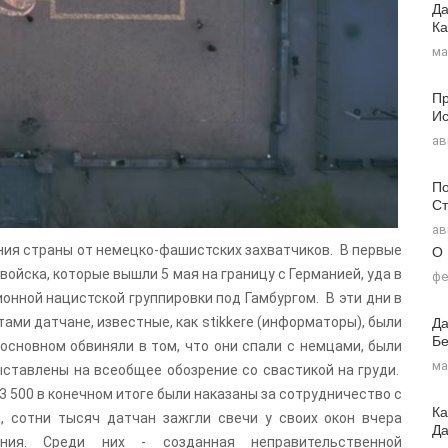
Да
Ка
ма
Пр
Ис
ав
По
Ст
ав
О
ия страны от немецко-фашистских захватчиков. В первые
ойска, которые вышли 5 мая на границу с Германией, уда в
фе
онной нацистской группировки под Гамбургом. В эти дни в
Да
ми датчане, известные, как stikkere (информаторы), были
Бе
основном обвиняли в том, что они спали с немцами, были
ма
ыставлены на всеобщее обозрение со свастикой на груди.
13 500 в конечном итоге были наказаны за сотрудничество с
Ка
, сотни тысяч датчан зажгли свечи у своих окон вчера
Д
ия. Среди них - созданная неправительственной