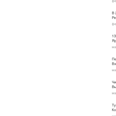
фе
В 
Ре
фе
13
Я
ма
Пе
Вз
ма
Чи
Вы
ма
Ту
Ко