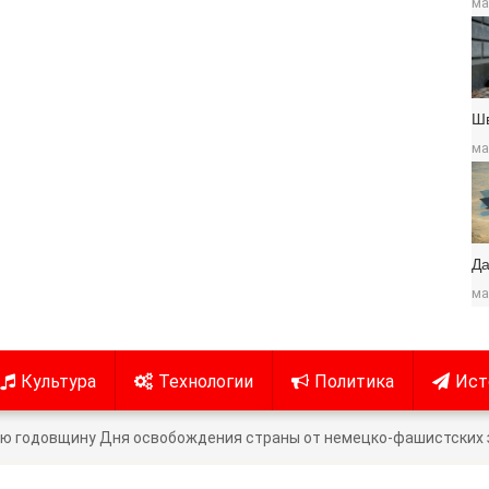
ма
Ш
ма
Да
ма
Культура
Технологии
Политика
Ист
-ю годовщину Дня освобождения страны от немецко-фашистских 