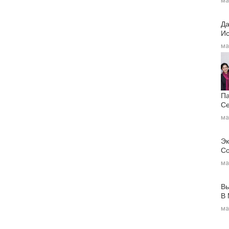
ма
Да
Ис
ма
Па
Се
ма
Эк
Со
ма
Вы
В
ма