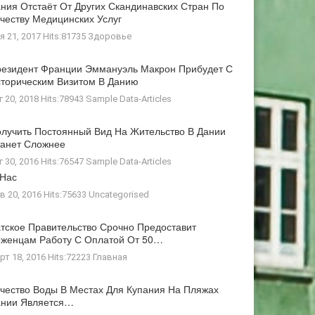
ния Отстаёт От Других Скандинавских Стран По
честву Медицинских Услуг
я 21, 2017 Hits:81735
Здоровье
езидент Франции Эммануэль Макрон Прибудет С
торическим Визитом В Данию
г 20, 2018 Hits:78943
Sample Data-Articles
лучить Постоянный Вид На Жительство В Дании
анет Сложнее
г 30, 2016 Hits:76547
Sample Data-Articles
 Нас
в 20, 2016 Hits:75633
Uncategorised
тское Правительство Срочно Предоставит
женцам Работу С Оплатой От 50…
рт 18, 2016 Hits:72223
Главная
чество Воды В Местах Для Купания На Пляжах
ании Является…