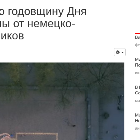
ю годовщину Дня
ы от немецко-
чиков
В
фе
Ми
По
ию
В 
Со
ма
Ми
Н
ян