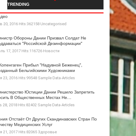
TRENDING
идео
в 20, 2016 Hits:362158
Uncategorised
нистр Обороны Дании Призвал Солдат Не
ддаваться "российской Дезинформации"
ль 17, 2017 Hits:116726
Новости
Копенгаген Прибыл "Надувной Беженец",
зданный Бельгийскими Художниками
я 23, 2016 Hits:99548
Sample Data-Articles
нистерство Юстиции Дании Решило Запретить
осить В Общественных Местах Не…
в 28, 2018 Hits:82402
Sample Data-Articles
ния Отстаёт От Других Скандинавских Стран По
честву Медицинских Услуг
я 21, 2017 Hits:82065
Здоровье