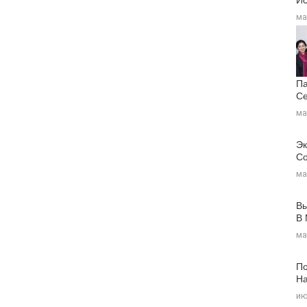
ма
Па
Се
ма
Эк
Со
ма
Вы
В
ма
По
На
ию