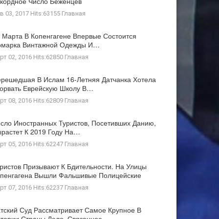
кордное Число Беженцев
в 03, 2017 Hits:63155
Главная
 Марта В Копенгагене Впервые Состоится
рмарка Винтажной Одежды И…
рт 02, 2016 Hits:62850
Главная
решедшая В Ислам 16-Летняя Датчанка Хотела
орвать Еврейскую Школу В…
рт 08, 2016 Hits:62809
Главная
сло Иностранных Туристов, Посетивших Данию,
растет К 2019 Году На…
рт 05, 2016 Hits:62247
Главная
ристов Призывают К Бдительности. На Улицы
пенгагена Вышли Фальшивые Полицейские
рт 07, 2016 Hits:62237
Главная
тский Суд Рассматривает Самое Крупное В
тории Страны Дело, Связанное…