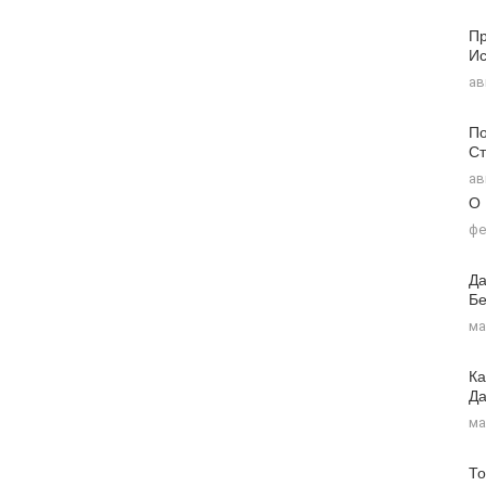
Пр
Ис
ав
По
Ст
ав
О
фе
Да
Бе
ма
Ка
Д
ма
То