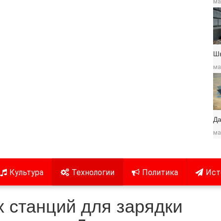
ма
Ш
ма
Да
ма
Культура
Технологии
Политика
Ист
 станций для зарядки