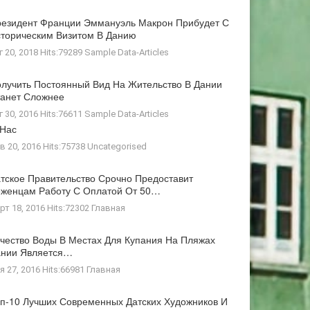
езидент Франции Эммануэль Макрон Прибудет С
торическим Визитом В Данию
г 20, 2018 Hits:79289
Sample Data-Articles
лучить Постоянный Вид На Жительство В Дании
анет Сложнее
г 30, 2016 Hits:76611
Sample Data-Articles
 Нас
в 20, 2016 Hits:75738
Uncategorised
тское Правительство Срочно Предоставит
женцам Работу С Оплатой От 50…
рт 18, 2016 Hits:72302
Главная
чество Воды В Местах Для Купания На Пляжах
ании Является…
я 27, 2016 Hits:66981
Главная
п-10 Лучших Современных Датских Художников И