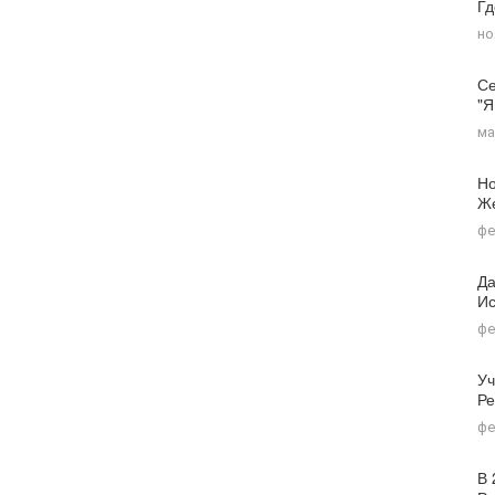
Г
но
Се
"я
ма
Но
Ж
фе
Да
Ис
фе
Уч
Ре
фе
В 