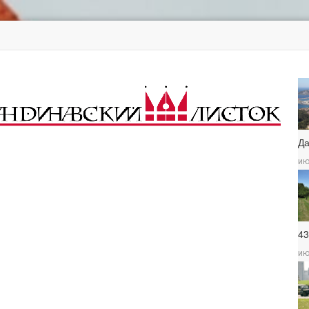
Д
ию
4
ию