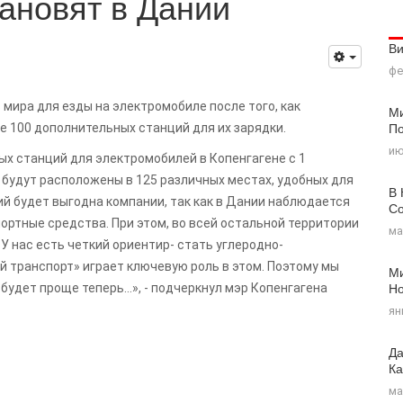
ановят в Дании
В
фе
 мира для езды на электромобиле после того, как
Ми
По
е 100 дополнительных станций для их зарядки.
ию
ых станций для электромобилей в Копенгагене с 1
 будут расположены в 125 различных местах, удобных для
В 
й будет выгодна компании, так как в Дании наблюдается
Со
ортные средства. При этом, во всей остальной территории
ма
У нас есть четкий ориентир- стать углеродно-
й транспорт» играет ключевую роль в этом. Поэтому мы
Ми
Н
будет проще теперь…», - подчеркнул мэр Копенгагена
ян
Да
Ка
ма