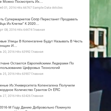
де Можно Посмотреть Их…
яб 01, 2016 Hits:66767
Sample Data-Articles
ть Супермаркетов Coop Перестанет Продавать
йца Из Клетки" К 2020…
рт 08, 2016 Hits:64474
Главная
вые Улицы В Копенгагене Будут Называть В Честь
енщин И…
в 20, 2016 Hits:63992
Главная
тчане Остаются Европейскими Лидерами По
пользованию Цифровых Технологий
в 25, 2016 Hits:63907
Главная
еные Из Университета Копенгагена Получили
кордное Количество Грантов От ERC
в 27, 2016 Hits:63426
Главная
2016-М Году Данию Добровольно Покинуло