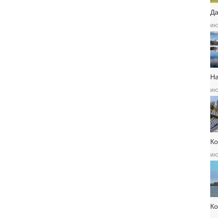
Да
ию
Н
ию
Ко
ию
К