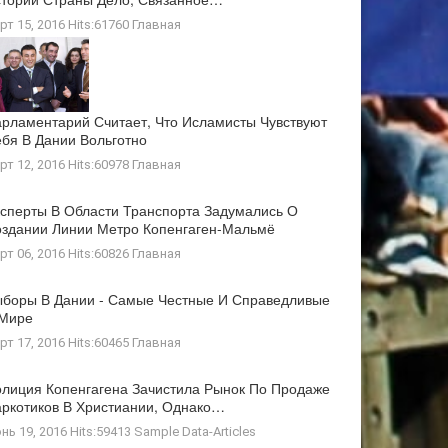
рт 15, 2016 Hits:61760
Главная
рламентарий Считает, Что Исламисты Чувствуют
бя В Дании Вольготно
рт 12, 2016 Hits:60978
Главная
сперты В Области Транспорта Задумались О
здании Линии Метро Копенгаген-Мальмё
рт 06, 2016 Hits:60826
Главная
боры В Дании - Самые Честные И Справедливые
 Мире
рт 17, 2016 Hits:60465
Главная
лиция Копенгагена Зачистила Рынок По Продаже
ркотиков В Христиании, Однако…
нь 19, 2016 Hits:59413
Sample Data-Articles