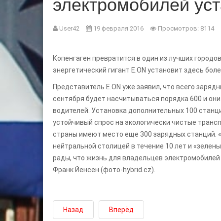
электромобилей уст
User42
19 февраля 2016
Просмотров: 8114
Копенгаген превратится в один из лучших городов
энергетический гигант E.ON установит здесь боле
Представитель E.ON уже заявил, что всего зарядн
сентября будет насчитываться порядка 600 и они
водителей. Установка дополнительных 100 станци
устойчивый спрос на экологически чистые трансп
страны имеют место еще 300 зарядных станций. «
нейтральной столицей в течение 10 лет и «зелены
рады, что жизнь для владельцев электромобилей 
Франк Йенсен (фото-hybrid.cz).
Назад
Вперёд