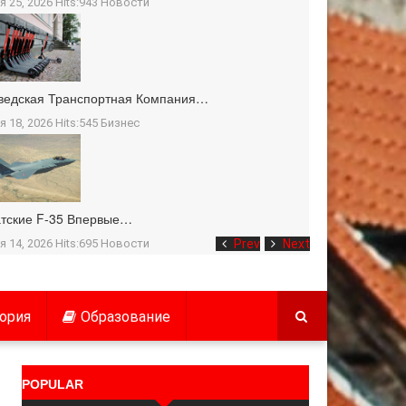
я 25, 2026 Hits:943
Новости
ведская Транспортная Компания…
я 18, 2026 Hits:545
Бизнес
тские F-35 Впервые…
я 14, 2026 Hits:695
Новости
Prev
Next
ория
Образование
POPULAR