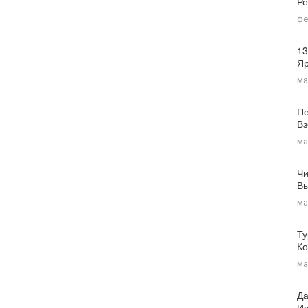
Ре
фе
13
Я
ма
Пе
Вз
ма
Чи
Вы
ма
Ту
Ко
ма
Да
Ис