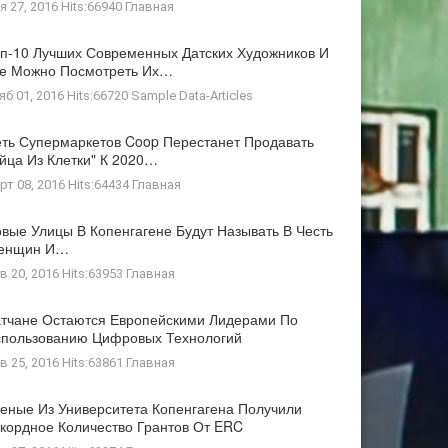
я 27, 2016 Hits:66940
Главная
п-10 Лучших Современных Датских Художников И
де Можно Посмотреть Их…
яб 01, 2016 Hits:66720
Sample Data-Articles
ть Супермаркетов Coop Перестанет Продавать
йца Из Клетки" К 2020…
рт 08, 2016 Hits:64434
Главная
вые Улицы В Копенгагене Будут Называть В Честь
енщин И…
в 20, 2016 Hits:63953
Главная
тчане Остаются Европейскими Лидерами По
пользованию Цифровых Технологий
в 25, 2016 Hits:63861
Главная
еные Из Университета Копенгагена Получили
кордное Количество Грантов От ERC