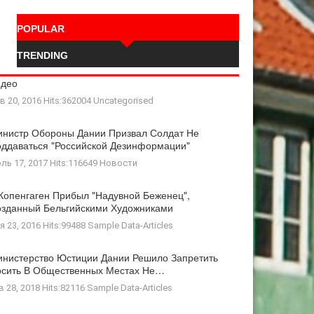
POPULAR
TRENDING
идео
в 20, 2016 Hits:362004
Uncategorised
нистр Обороны Дании Призвал Солдат Не
ддаваться "российской Дезинформации"
ль 17, 2017 Hits:116649
Новости
Копенгаген Прибыл "Надувной Беженец",
зданный Бельгийскими Художниками
я 23, 2016 Hits:99488
Sample Data-Articles
нистерство Юстиции Дании Решило Запретить
осить В Общественных Местах Не…
в 28, 2018 Hits:82116
Sample Data-Articles