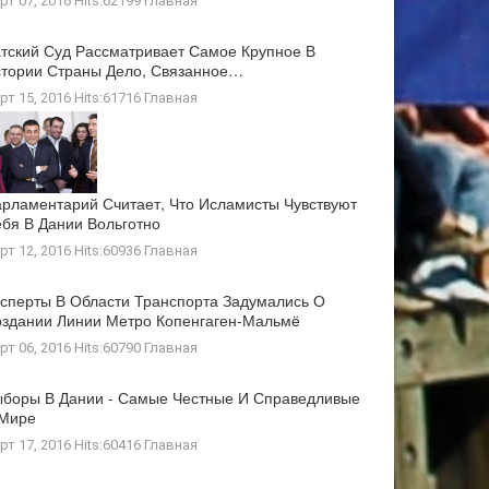
рт 07, 2016 Hits:62199
Главная
тский Суд Рассматривает Самое Крупное В
тории Страны Дело, Связанное…
рт 15, 2016 Hits:61716
Главная
рламентарий Считает, Что Исламисты Чувствуют
бя В Дании Вольготно
рт 12, 2016 Hits:60936
Главная
сперты В Области Транспорта Задумались О
здании Линии Метро Копенгаген-Мальмё
рт 06, 2016 Hits:60790
Главная
боры В Дании - Самые Честные И Справедливые
 Мире
рт 17, 2016 Hits:60416
Главная