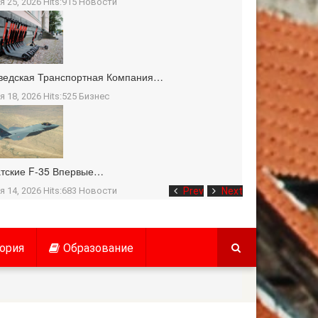
я 25, 2026 Hits:915
Новости
ведская Транспортная Компания…
я 18, 2026 Hits:525
Бизнес
тские F-35 Впервые…
я 14, 2026 Hits:683
Новости
Prev
Next
ория
Образование