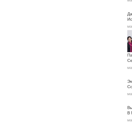
ма
Да
Ис
ма
Па
Се
ма
Эк
Со
ма
Вы
В
ма