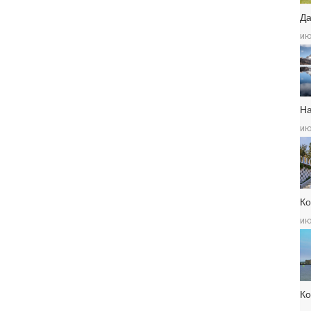
Да
ию
Н
ию
Ко
ию
К