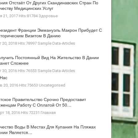
ния Отстаёт От Других Скандинавских Стран По
честву Медицинских Услуг
я 21, 2017 Hits:81784
Здоровье
езидент Франции Эммануэль Макрон Прибудет С
торическим Визитом В Данию
г 20, 2018 Hits:78997
Sample Data-Articles
лучить Постоянный Вид На Жительство В Дании
анет Сложнее
г 30, 2016 Hits:76553
Sample Data-Articles
 Нас
в 20, 2016 Hits:75653
Uncategorised
тское Правительство Срочно Предоставит
женцам Работу С Оплатой От 50…
рт 18, 2016 Hits:72231
Главная
чество Воды В Местах Для Купания На Пляжах
ании Является…