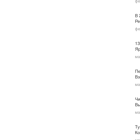
фе
В 
Ре
фе
13
Я
ма
Пе
Вз
ма
Чи
Вы
ма
Ту
Ко