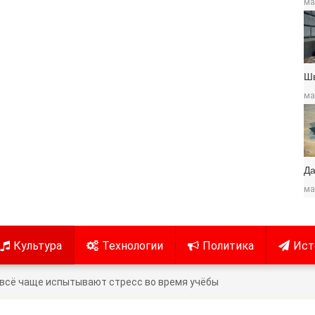
ма
Ш
ма
Да
ма
Культура
Технологии
Политика
Ист
всё чаще испытывают стресс во время учёбы