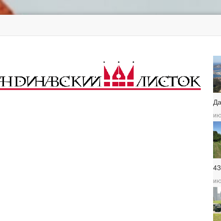
Д
ию
4
ию