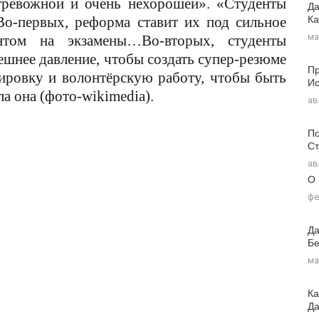
тревожной и очень нехорошей». «Студенты
Да
Ка
Во-первых, реформа ставит их под сильное
ма
нтом на экзамены…Во-вторых, студенты
ешнее давление, чтобы создать супер-резюме
Пр
ировку и волонтёрскую работу, чтобы быть
Ис
а она (фото-wikimedia).
ав
По
Ст
ав
О
фе
Да
Бе
ма
Ка
Д