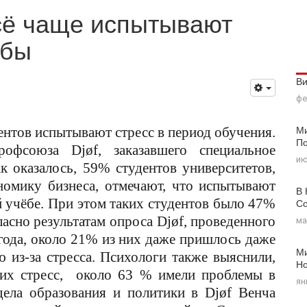
сё чаще испытывают
ёбы
В
фе
Ми
ентов испытывают стресс в период обучения.
По
офсоюза Djøf, заказавшего специальное
ию
к оказалось, 59
%
студентов университетов,
омику бизнеса, отмечают, что испытывают
В 
 учёбе. При этом таких студентов было 47
%
Со
ласно результатам опроса Djøf, проведенного
ма
 года, около 21% из них даже пришлось даже
Ми
 из-за стресса. Психологи также выяснили,
Н
щих стресс, около 63
%
имели проблемы в
ян
дела образования и политики в Djøf Венча