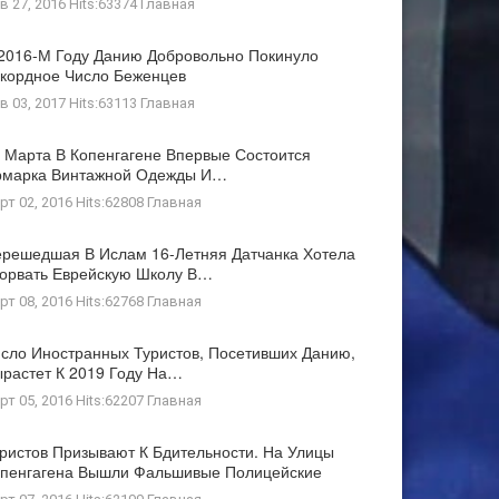
в 27, 2016 Hits:63374
Главная
2016-М Году Данию Добровольно Покинуло
кордное Число Беженцев
в 03, 2017 Hits:63113
Главная
 Марта В Копенгагене Впервые Состоится
рмарка Винтажной Одежды И…
рт 02, 2016 Hits:62808
Главная
решедшая В Ислам 16-Летняя Датчанка Хотела
орвать Еврейскую Школу В…
рт 08, 2016 Hits:62768
Главная
сло Иностранных Туристов, Посетивших Данию,
растет К 2019 Году На…
рт 05, 2016 Hits:62207
Главная
ристов Призывают К Бдительности. На Улицы
пенгагена Вышли Фальшивые Полицейские