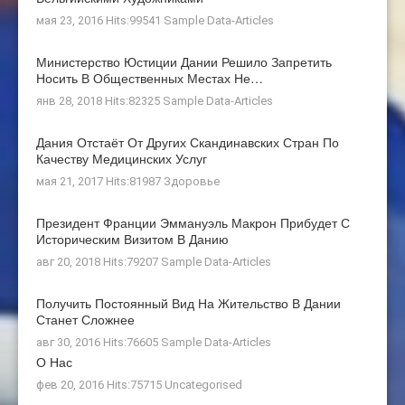
мая 23, 2016 Hits:99541
Sample Data-Articles
Министерство Юстиции Дании Решило Запретить
Носить В Общественных Местах Не…
янв 28, 2018 Hits:82325
Sample Data-Articles
Дания Отстаёт От Других Скандинавских Стран По
Качеству Медицинских Услуг
мая 21, 2017 Hits:81987
Здоровье
Президент Франции Эммануэль Макрон Прибудет С
Историческим Визитом В Данию
авг 20, 2018 Hits:79207
Sample Data-Articles
Получить Постоянный Вид На Жительство В Дании
Станет Сложнее
авг 30, 2016 Hits:76605
Sample Data-Articles
О Нас
фев 20, 2016 Hits:75715
Uncategorised