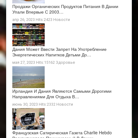
Продажи Органических Продуктов Питания В Дании
Упали Впервые С 2003…
апр 26, 2023 Hits:2423
Новости
Дания Может Ввести Запрет На Употребление
Энергетических Напитков Детьми До…
мая 27, 2023 Hits:15162
Здоровье
Ирландия И Дания Являются Самыми Дорогими
Направлениями Для Отдыха В…
июнь 30, 2023 Hits:2332
Новости
Французская Сатирическая Газета Charlie Hebdo