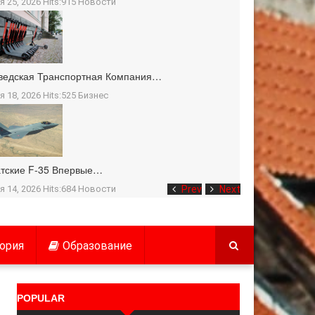
я 25, 2026 Hits:915
Новости
ведская Транспортная Компания…
я 18, 2026 Hits:525
Бизнес
тские F-35 Впервые…
я 14, 2026 Hits:684
Новости
Prev
Next
ория
Образование
POPULAR