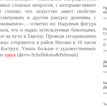
 самых сложных вопросов, с которыми имеют
Пр
Я считаю, что искусство имеет свойство
Ис
ссматривать в другом ракурсе дилеммы, с
ав
лкиваемся», - отметил он. Надувная фигура
По
иала, что и лодки, используемые беженцами,
Ст
ре на пути в Европу. Проведя сегодняшнюю
ав
нец» отправится в район Нихавн в 10 часов
О
в Каструп. Узнать больше о художественных
фе
но
здесь
(фото-Schellekens&Peleman)
.
Да
Бе
ма
Ка
Д
ма
То