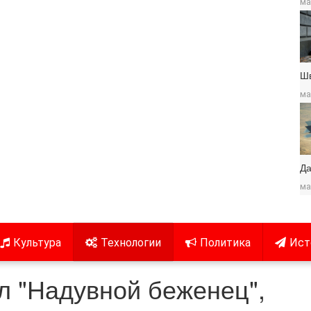
ма
Ш
ма
Да
ма
Культура
Технологии
Политика
Ист
л "Надувной беженец",