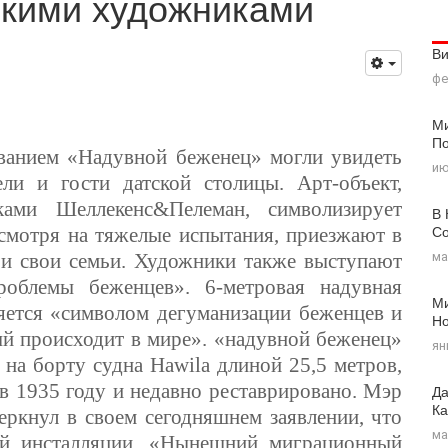
скими художниками
В
фе
Ми
По
ванием «Надувной беженец» могли увидеть
ию
ли и гости датской столицы. Арт-объект,
ками Шеллекенс
&
Пелеман, символизирует
В 
Со
есмотря на тяжелые испытания, приезжают в
ма
я и свои семьи. Художники также выступают
роблемы беженцев». 6-метровая надувная
Ми
яется «символом дегуманизации беженцев и
Н
ый происходит в мире». «надувной беженец»
ян
 на борту судна
Hawila
длиной 25,5 метров,
в 1935 году и недавно реставрировано. Мэр
Да
Ка
еркнул в своем сегодняшнем заявлении, что
ма
ой инсталляции. «Нынешний миграционный