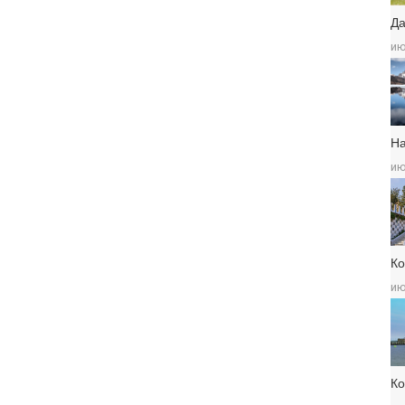
Да
ию
Н
ию
Ко
ию
К