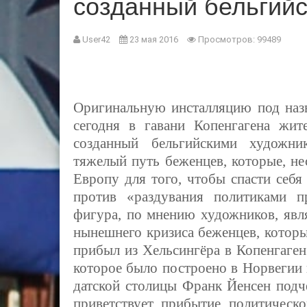
созданный бельгий
User42
23 мая 2016
Просмотров: 99489
Оригинальную инсталляцию под наз
сегодня в гавани Копенгагена жите
созданный бельгийскими художни
тяжелый путь беженцев, которые, н
Европу для того, чтобы спасти себ
против «раздувания политиками п
фигура, по мнению художников, явл
нынешнего кризиса беженцев, котор
прибыл из Хельсингёра в Копенгаген
которое было построено в Норвегии 
датской столицы Франк Йенсен подч
приветствует прибытие политическ