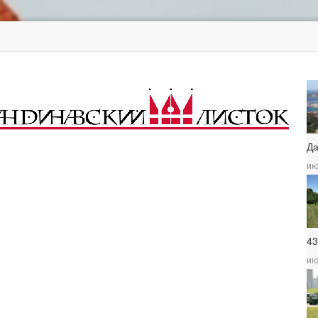
Д
ию
4
ию