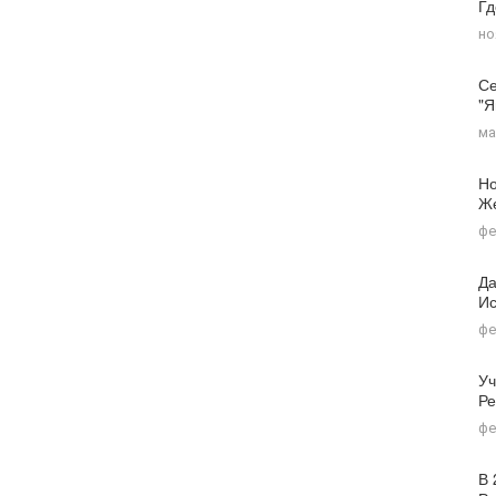
Г
но
Се
"я
ма
Но
Ж
фе
Да
Ис
фе
Уч
Ре
фе
В 