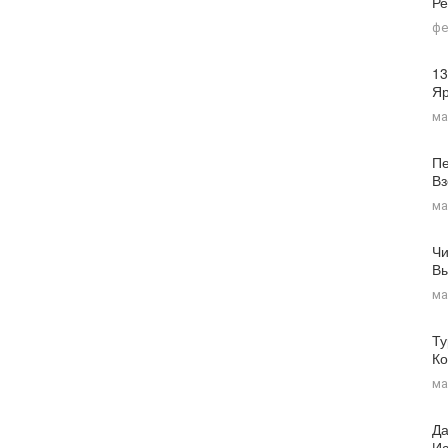
Ре
фе
13
Я
ма
Пе
Вз
ма
Чи
Вы
ма
Ту
Ко
ма
Да
Ис