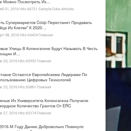
де Можно Посмотреть Их…
яб 01, 2016 Hits:66721
Sample Data-Articles
ть Супермаркетов Coop Перестанет Продавать
йца Из Клетки" К 2020…
рт 08, 2016 Hits:64434
Главная
вые Улицы В Копенгагене Будут Называть В Честь
енщин И…
в 20, 2016 Hits:63953
Главная
тчане Остаются Европейскими Лидерами По
пользованию Цифровых Технологий
в 25, 2016 Hits:63861
Главная
еные Из Университета Копенгагена Получили
кордное Количество Грантов От ERC
в 27, 2016 Hits:63374
Главная
2016-М Году Данию Добровольно Покинуло