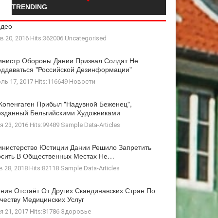
TRENDING
идео
в 20, 2016 Hits:362006
Uncategorised
нистр Обороны Дании Призвал Солдат Не
ддаваться "российской Дезинформации"
ль 17, 2017 Hits:116649
Новости
Копенгаген Прибыл "Надувной Беженец",
зданный Бельгийскими Художниками
я 23, 2016 Hits:99489
Sample Data-Articles
нистерство Юстиции Дании Решило Запретить
осить В Общественных Местах Не…
в 28, 2018 Hits:82118
Sample Data-Articles
ния Отстаёт От Других Скандинавских Стран По
честву Медицинских Услуг
я 21, 2017 Hits:81786
Здоровье