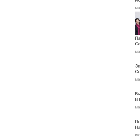
ма
Па
Се
ма
Эк
Со
ма
Вы
В
ма
По
На
ию