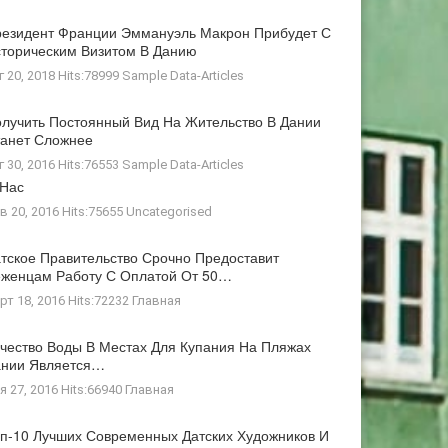
езидент Франции Эммануэль Макрон Прибудет С
торическим Визитом В Данию
г 20, 2018 Hits:78999
Sample Data-Articles
лучить Постоянный Вид На Жительство В Дании
анет Сложнее
г 30, 2016 Hits:76553
Sample Data-Articles
 Нас
в 20, 2016 Hits:75655
Uncategorised
тское Правительство Срочно Предоставит
женцам Работу С Оплатой От 50…
рт 18, 2016 Hits:72232
Главная
чество Воды В Местах Для Купания На Пляжах
ании Является…
я 27, 2016 Hits:66940
Главная
п-10 Лучших Современных Датских Художников И