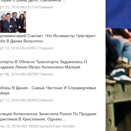
рт 15, 2016 Hits:61716
Главная
рламентарий Считает, Что Исламисты Чувствуют
бя В Дании Вольготно
рт 12, 2016 Hits:60937
Главная
сперты В Области Транспорта Задумались О
здании Линии Метро Копенгаген-Мальмё
рт 06, 2016 Hits:60790
Главная
боры В Дании - Самые Честные И Справедливые
 Мире
рт 17, 2016 Hits:60416
Главная
лиция Копенгагена Зачистила Рынок По Продаже
ркотиков В Христиании, Однако…
нь 19, 2016 Hits:59360
Sample Data-Articles