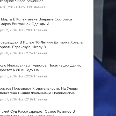
кордное Число Беженцев
в 03, 2017 Hits:63113
Главная
 Марта В Копенгагене Впервые Состоится
рмарка Винтажной Одежды И…
рт 02, 2016 Hits:62808
Главная
решедшая В Ислам 16-Летняя Датчанка Хотела
орвать Еврейскую Школу В…
рт 08, 2016 Hits:62769
Главная
сло Иностранных Туристов, Посетивших Данию,
растет К 2019 Году На…
рт 05, 2016 Hits:62207
Главная
ристов Призывают К Бдительности. На Улицы
пенгагена Вышли Фальшивые Полицейские
рт 07, 2016 Hits:62199
Главная
тский Суд Рассматривает Самое Крупное В
тории Страны Дело, Связанное…