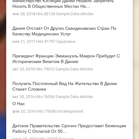
Министерство Юстиции Дании Решило Запретить
Носить В Общественных Местах Не…
янв 28, 2018 Hits:82128
Sample Data-Articles
Дания Отстаёт От Других Скандинавских Стран По
Качеству Медицинских Услуг
мая 21, 2017 Hits:81797
Здоровье
Президент Франции Эммануэль Макрон Прибудет С
Историческим Визитом В Данию
авг 20, 2018 Hits:79010
Sample Data-Articles
Получить Постоянный Вид На Жительство В Дании
Станет Сложнее
авг 30, 2016 Hits:76556
Sample Data-Articles
О Нас
фев 20, 2016 Hits:75658
Uncategorised
Датское Правительство Срочно Предоставит Беженцам
Работу С Оплатой От 50…
март 18, 2016 Hits:72235
Главная