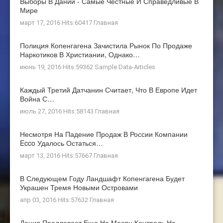
Выборы В Дании - Самые Честные И Справедливые В
Мире
март 17, 2016 Hits:60417
Главная
Полиция Копенгагена Зачистила Рынок По Продаже
Наркотиков В Христиании, Однако…
июнь 19, 2016 Hits:59362
Sample Data-Articles
Каждый Третий Датчанин Считает, Что В Европе Идет
Война С…
июль 27, 2016 Hits:58143
Главная
Несмотря На Падение Продаж В России Компании
Ecco Удалось Остаться…
март 13, 2016 Hits:57667
Главная
В Следующем Году Ландшафт Копенгагена Будет
Украшен Тремя Новыми Островами
апр 03, 2016 Hits:57632
Главная
Дания Продлевает Еще На Месяц Контроль На