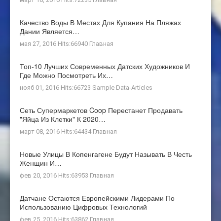
Качество Воды В Местах Для Купания На Пляжах
Дании Является…
мая 27, 2016 Hits:66940
Главная
Топ-10 Лучших Современных Датских Художников И
Где Можно Посмотреть Их…
нояб 01, 2016 Hits:66723
Sample Data-Articles
Сеть Супермаркетов Coop Перестанет Продавать
"яйца Из Клетки" К 2020…
март 08, 2016 Hits:64434
Главная
Новые Улицы В Копенгагене Будут Называть В Честь
Женщин И…
фев 20, 2016 Hits:63953
Главная
Датчане Остаются Европейскими Лидерами По
Использованию Цифровых Технологий
фев 25, 2016 Hits:63862
Главная