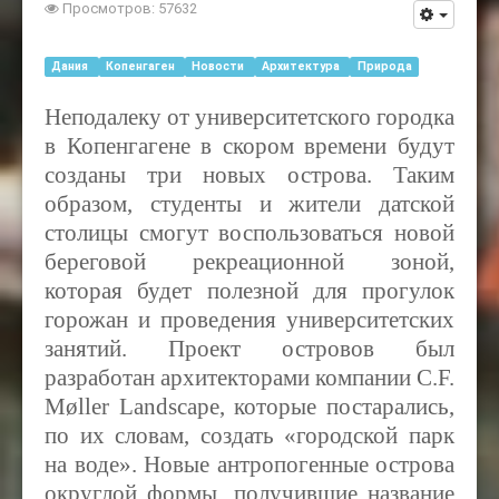
Просмотров: 57632
Дания
Копенгаген
Новости
Архитектура
Природа
Неподалеку от университетского городка
в Копенгагене в скором времени будут
созданы три новых острова. Таким
образом, студенты и жители датской
столицы смогут воспользоваться новой
береговой рекреационной зоной,
которая будет полезной для прогулок
горожан и проведения университетских
занятий. Проект островов был
разработан архитекторами компании C.F.
Møller Landscape, которые постарались,
по их словам, создать «городской парк
на воде». Новые антропогенные острова
округлой формы, получившие название