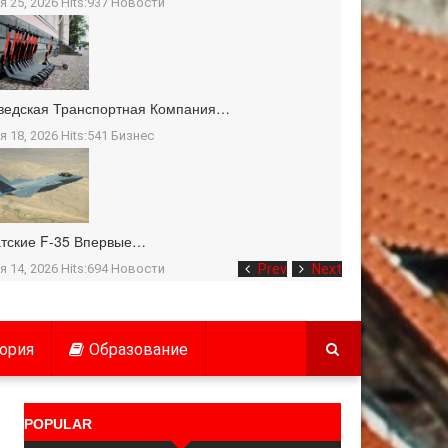
я 25, 2026 Hits:937
Новости
ведская Транспортная Компания…
я 18, 2026 Hits:541
Бизнес
тские F-35 Впервые…
я 14, 2026 Hits:694
Новости
Prev
Next
ория
Образование
POPULAR