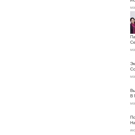
ма
Па
Се
ма
Эк
Со
ма
Вы
В
ма
По
На
ию