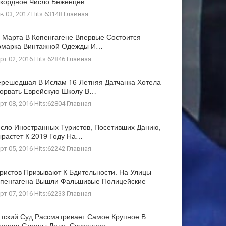
кордное Число Беженцев
в 03, 2017 Hits:63148
Главная
 Марта В Копенгагене Впервые Состоится
рмарка Винтажной Одежды И…
рт 02, 2016 Hits:62846
Главная
решедшая В Ислам 16-Летняя Датчанка Хотела
орвать Еврейскую Школу В…
рт 08, 2016 Hits:62804
Главная
сло Иностранных Туристов, Посетивших Данию,
растет К 2019 Году На…
рт 05, 2016 Hits:62242
Главная
ристов Призывают К Бдительности. На Улицы
пенгагена Вышли Фальшивые Полицейские
рт 07, 2016 Hits:62233
Главная
тский Суд Рассматривает Самое Крупное В
тории Страны Дело, Связанное…