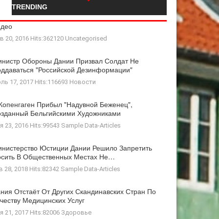
TRENDING
идео
в 20, 2016 Hits:362120
Uncategorised
нистр Обороны Дании Призвал Солдат Не
ддаваться "российской Дезинформации"
ль 17, 2017 Hits:116693
Новости
Копенгаген Прибыл "Надувной Беженец",
зданный Бельгийскими Художниками
я 23, 2016 Hits:99543
Sample Data-Articles
нистерство Юстиции Дании Решило Запретить
осить В Общественных Местах Не…
в 28, 2018 Hits:82342
Sample Data-Articles
ния Отстаёт От Других Скандинавских Стран По
честву Медицинских Услуг
я 21, 2017 Hits:82006
Здоровье