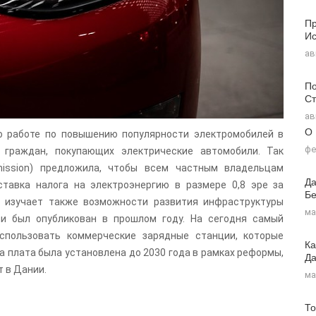
Пр
Ис
ав
По
Ст
ав
О
о работе по повышению популярности электромобилей в
фе
 граждан, покупающих электрические автомобили. Так
mission) предложила, чтобы всем частным владельцам
Да
тавка налога на электроэнергию в размере 0,8 эре за
Бе
я изучает также возможности развития инфраструктуры
ма
и был опубликован в прошлом году. На сегодня самый
спользовать коммерческие зарядные станции, которые
Ка
та плата была установлена до 2030 года в рамках реформы,
Д
т в Дании.
ма
То