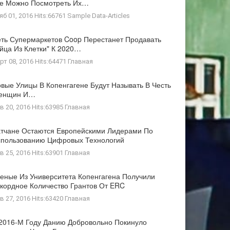
де Можно Посмотреть Их…
яб 01, 2016 Hits:66761
Sample Data-Articles
ть Супермаркетов Coop Перестанет Продавать
йца Из Клетки" К 2020…
рт 08, 2016 Hits:64471
Главная
вые Улицы В Копенгагене Будут Называть В Честь
енщин И…
в 20, 2016 Hits:63985
Главная
тчане Остаются Европейскими Лидерами По
пользованию Цифровых Технологий
в 25, 2016 Hits:63901
Главная
еные Из Университета Копенгагена Получили
кордное Количество Грантов От ERC
в 27, 2016 Hits:63420
Главная
2016-М Году Данию Добровольно Покинуло