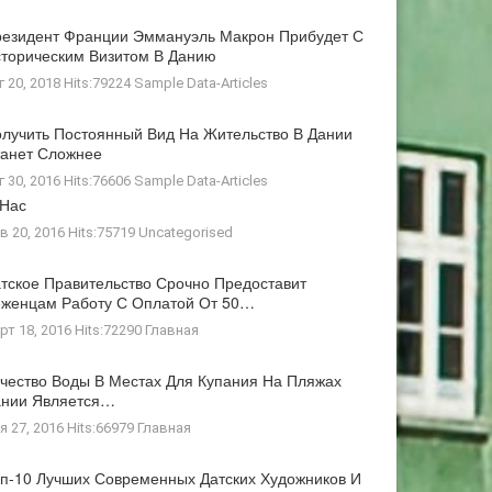
езидент Франции Эммануэль Макрон Прибудет С
торическим Визитом В Данию
г 20, 2018 Hits:79224
Sample Data-Articles
лучить Постоянный Вид На Жительство В Дании
анет Сложнее
г 30, 2016 Hits:76606
Sample Data-Articles
 Нас
в 20, 2016 Hits:75719
Uncategorised
тское Правительство Срочно Предоставит
женцам Работу С Оплатой От 50…
рт 18, 2016 Hits:72290
Главная
чество Воды В Местах Для Купания На Пляжах
ании Является…
я 27, 2016 Hits:66979
Главная
п-10 Лучших Современных Датских Художников И