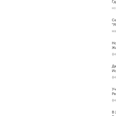
Г
но
Се
"я
ма
Но
Ж
фе
Да
Ис
фе
Уч
Ре
фе
В 