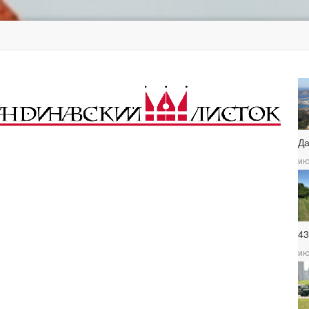
Д
ию
4
ию