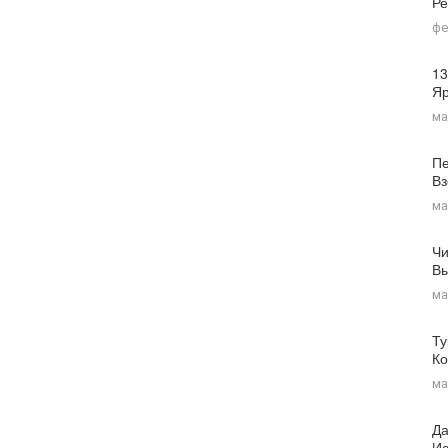
Ре
фе
13
Я
ма
Пе
Вз
ма
Чи
Вы
ма
Ту
Ко
ма
Да
Ис