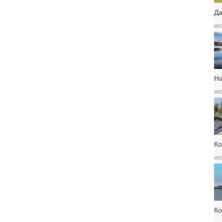
Да
ию
Н
ию
Ко
ию
К