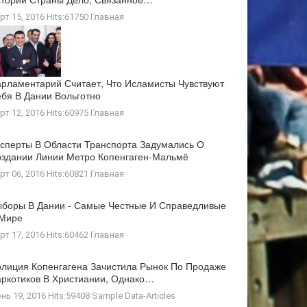
рт 15, 2016 Hits:61750
Главная
рламентарий Считает, Что Исламисты Чувствуют
бя В Дании Вольготно
рт 12, 2016 Hits:60975
Главная
сперты В Области Транспорта Задумались О
здании Линии Метро Копенгаген-Мальмё
рт 06, 2016 Hits:60821
Главная
боры В Дании - Самые Честные И Справедливые
 Мире
рт 17, 2016 Hits:60462
Главная
лиция Копенгагена Зачистила Рынок По Продаже
ркотиков В Христиании, Однако…
нь 19, 2016 Hits:59408
Sample Data-Articles