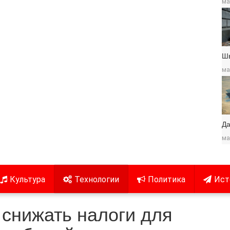
ма
Ш
ма
Да
ма
Культура
Технологии
Политика
Ист
 снижать налоги для