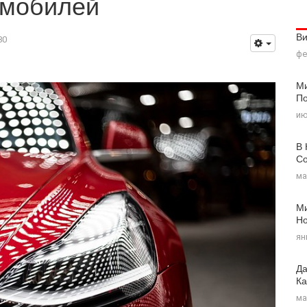
омобилей
В
80
фе
Ми
По
ию
В 
Со
ма
Ми
Н
ян
Да
Ка
ма