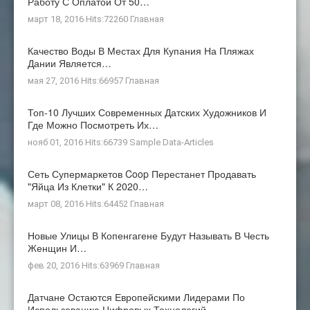
Работу С Оплатой От 50…
март 18, 2016 Hits:72260
Главная
Качество Воды В Местах Для Купания На Пляжах
Дании Является…
мая 27, 2016 Hits:66957
Главная
Топ-10 Лучших Современных Датских Художников И
Где Можно Посмотреть Их…
нояб 01, 2016 Hits:66739
Sample Data-Articles
Сеть Супермаркетов Coop Перестанет Продавать
"яйца Из Клетки" К 2020…
март 08, 2016 Hits:64452
Главная
Новые Улицы В Копенгагене Будут Называть В Честь
Женщин И…
фев 20, 2016 Hits:63969
Главная
Датчане Остаются Европейскими Лидерами По
Использованию Цифровых Технологий