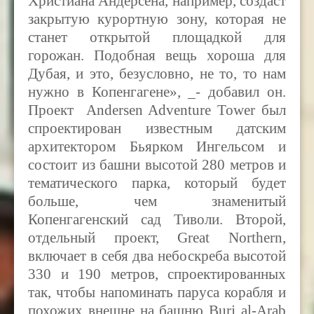
Христиана Андерсена, например, создаст
закрытую курортную зону, которая не
станет открытой площадкой для
горожан. Подобная вещь хороша для
Дубая, и это, безусловно, не то, то нам
нужно в Копенгагене», _- добавил он.
Проект Andersen Adventure Tower был
спроектирован известным датским
архитектором Бьярком Ингельсом и
состоит из башни высотой 280 метров и
тематического парка, который будет
больше, чем знаменитый
Копенгагенский сад Тиволи. Второй,
отдельный проект, Great Northern,
включает в себя два небоскреба высотой
330 и 190 метров, спроектированных
так, чтобы напоминать паруса корабля и
похожих внешне на башню Burj al-Arab