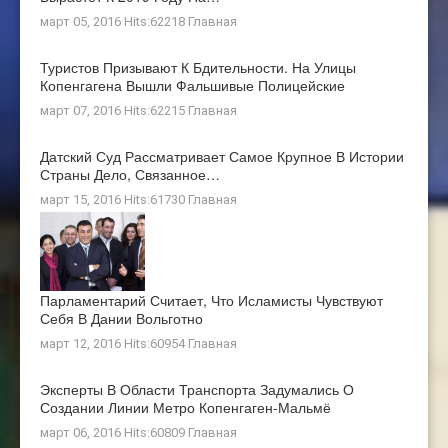
март 05, 2016 Hits:62218
Главная
Туристов Призывают К Бдительности. На Улицы
Копенгагена Вышли Фальшивые Полицейские
март 07, 2016 Hits:62215
Главная
Датский Суд Рассматривает Самое Крупное В Истории
Страны Дело, Связанное…
март 15, 2016 Hits:61730
Главная
Парламентарий Считает, Что Исламисты Чувствуют
Себя В Дании Вольготно
март 12, 2016 Hits:60954
Главная
Эксперты В Области Транспорта Задумались О
Создании Линии Метро Копенгаген-Мальмё
март 06, 2016 Hits:60809
Главная