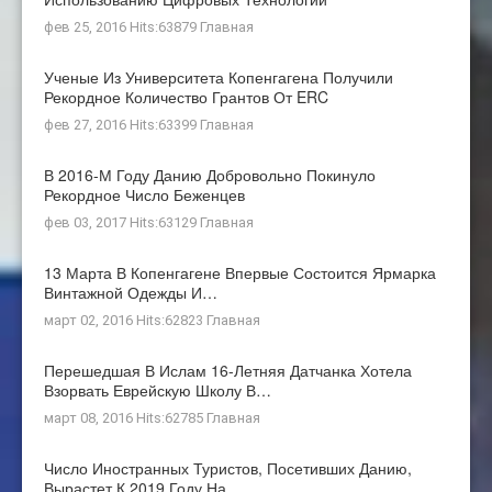
фев 25, 2016 Hits:63879
Главная
Ученые Из Университета Копенгагена Получили
Рекордное Количество Грантов От ERC
фев 27, 2016 Hits:63399
Главная
В 2016-М Году Данию Добровольно Покинуло
Рекордное Число Беженцев
фев 03, 2017 Hits:63129
Главная
13 Марта В Копенгагене Впервые Состоится Ярмарка
Винтажной Одежды И…
март 02, 2016 Hits:62823
Главная
Перешедшая В Ислам 16-Летняя Датчанка Хотела
Взорвать Еврейскую Школу В…
март 08, 2016 Hits:62785
Главная
Число Иностранных Туристов, Посетивших Данию,
Вырастет К 2019 Году На…