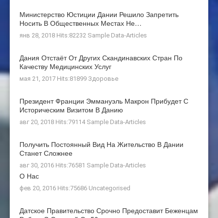
Министерство Юстиции Дании Решило Запретить
Носить В Общественных Местах Не…
янв 28, 2018 Hits:82232
Sample Data-Articles
Дания Отстаёт От Других Скандинавских Стран По
Качеству Медицинских Услуг
мая 21, 2017 Hits:81899
Здоровье
Президент Франции Эммануэль Макрон Прибудет С
Историческим Визитом В Данию
авг 20, 2018 Hits:79114
Sample Data-Articles
Получить Постоянный Вид На Жительство В Дании
Станет Сложнее
авг 30, 2016 Hits:76581
Sample Data-Articles
О Нас
фев 20, 2016 Hits:75686
Uncategorised
Датское Правительство Срочно Предоставит Беженцам