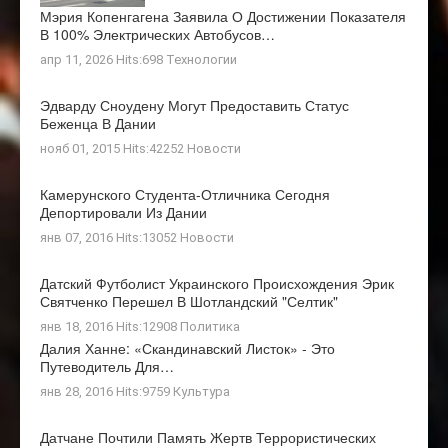
Мэрия Копенгагена Заявила О Достижении Показателя
В 100% Электрических Автобусов…
апр 11, 2026 Hits:698
Технологии
Эдварду Сноудену Могут Предоставить Статус
Беженца В Дании
нояб 01, 2015 Hits:42252
Новости
Камерунского Студента-Отличника Сегодня
Депортировали Из Дании
янв 07, 2016 Hits:13052
Новости
Датский Футболист Украинского Происхождения Эрик
Святченко Перешел В Шотландский "Селтик"
янв 18, 2016 Hits:12908
Политика
Далия Ханне: «Скандинавский Листок» - Это
Путеводитель Для…
янв 28, 2016 Hits:9759
Культура
Датчане Почтили Память Жертв Террористических