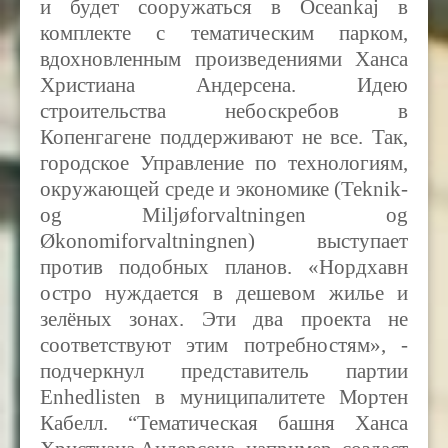
и будет сооружаться в Oceankaj в
комплекте с тематическим парком,
вдохновленным произведениями Ханса
Христиана Андерсена. Идею
строительства небоскребов в
Копенгагене поддерживают не все. Так,
городское Управление по технологиям,
окружающей среде и экономике (Teknik-
og Miljøforvaltningen og
Økonomiforvaltningnen) выступает
против подобных планов. «Нордхавн
остро нуждается в дешевом жилье и
зелёных зонах. Эти два проекта не
соответствуют этим потребностям», -
подчеркнул представитель партии
Enhedlisten в муниципалитете
Мортен
Кабелл
. “Тематическая башня
Ханса