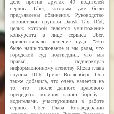
дело против других 40 водителей
сервиса
Uber,
которым уже были
предъявлены обвинения. Руководство
лоббистской группой Dansk Taxi Råd,
целью которой является уничтожение
конкурента в лице сервиса
Uber,
приветствовало решение суда. “Это
было наше толкование и мы рады, что
городской суд подтвердил, что мы
правы”, - подчеркнула
информационному агенству Ritzau
глава
группы
DTR
Трине Волленберг. Она
также добавила, что очень надеется на
то, что после данного правового
прецедента полиция начнёт борьбу с
водителями, участвующими в работе
сервиса
Uber. Глава Конфедерации