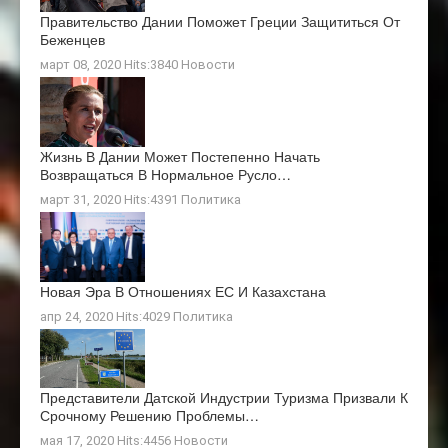
Правительство Дании Поможет Греции Защититься От
Беженцев
март 08, 2020 Hits:3840
Новости
Жизнь В Дании Может Постепенно Начать
Возвращаться В Нормальное Русло…
март 31, 2020 Hits:4391
Политика
Новая Эра В Отношениях ЕС И Казахстана
апр 24, 2020 Hits:4029
Политика
Представители Датской Индустрии Туризма Призвали К
Срочному Решению Проблемы…
мая 17, 2020 Hits:4456
Новости