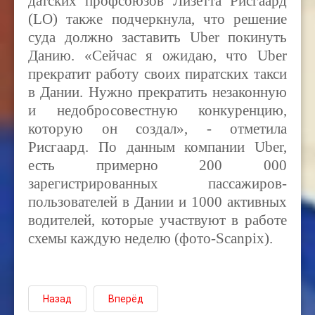
датских профсоюзов
Лизетта Рисгаард
(LO)
также подчеркнула, что решение
суда должно заставить
Uber
покинуть
Данию. «Сейчас я ожидаю, что
Uber
прекратит работу своих пиратских такси
в Дании. Нужно прекратить незаконную
и недобросовестную конкуренцию,
которую он создал», - отметила
Рисгаард. По данным компании
Uber,
есть примерно 200 000
зарегистрированных пассажиров-
пользователей в Дании и 1000 активных
водителей, которые участвуют в работе
схемы каждую неделю (фото-Scanpix).
Назад
Вперёд