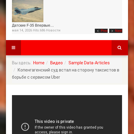
Датские F-35 Впервые…
мая 14, 2026 Hits:686
Новости
Prev
Next
Вы здесь:
Home
Видео
Sample Data-Articles
Копенгагенский суд встал на сторону таксистов в
борьбе с сервисом Uber