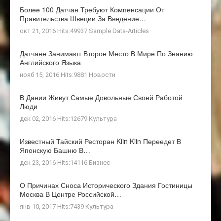
Более 100 Датчан Требуют Компенсации От
Правительства Швеции За Введение…
окт 21, 2016 Hits:49937
Sample Data-Articles
Датчане Занимают Второе Место В Мире По Знанию
Английского Языка
нояб 15, 2016 Hits:9881
Новости
В Дании Живут Самые Довольные Своей Работой
Люди
дек 02, 2016 Hits:12679
Культура
Известный Тайский Ресторан Kiin Kiin Переедет В
Японскую Башню В…
дек 23, 2016 Hits:14116
Бизнес
О Причинах Сноса Исторического Здания Гостиницы
Москва В Центре Российской…
янв 10, 2017 Hits:7439
Культура