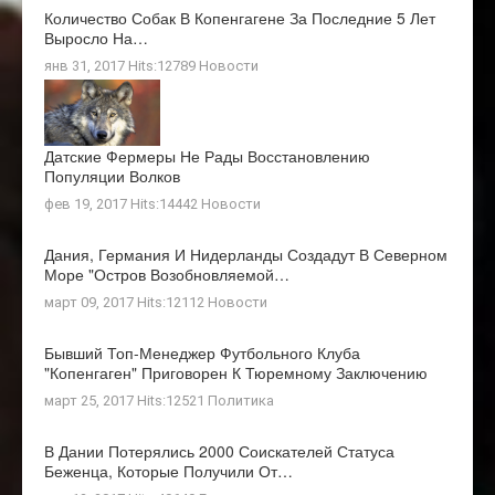
Количество Собак В Копенгагене За Последние 5 Лет
Выросло На…
янв 31, 2017 Hits:12789
Новости
Датские Фермеры Не Рады Восстановлению
Популяции Волков
фев 19, 2017 Hits:14442
Новости
Дания, Германия И Нидерланды Создадут В Северном
Море "остров Возобновляемой…
март 09, 2017 Hits:12112
Новости
Бывший Топ-Менеджер Футбольного Клуба
"Копенгаген" Приговорен К Тюремному Заключению
март 25, 2017 Hits:12521
Политика
В Дании Потерялись 2000 Соискателей Статуса
Беженца, Которые Получили От…