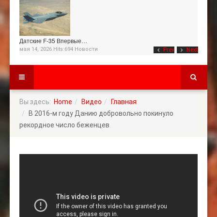
Датские F-35 Впервые…
мая 14, 2026 Hits:694
Новости
Prev
Next
Вы здесь:
Home
Видео
Главная
В 2016-м году Данию добровольно покинуло
рекордное число беженцев